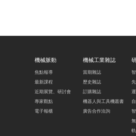
羅英倫
基於Jacobi
曹琳
基於閃頻疊紋
謝宏麟
機械脈動
機械工業雜誌
焦點報導
當期雜誌
智
最新課程
歷史雜誌
先
近期展覽、研討會
訂購雜誌
運
專家觀點
機器人與工具機叢書
自
電子報櫃
廣告合作洽詢
智
無
軌