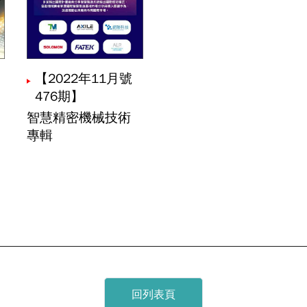
慧檢測賦能異質整合：AI驅動的半導體先進製程缺陷檢測
【2022年11月號
球機器視覺市場展望
476期】
智慧精密機械技術
專輯
量測模組技術應用於線軌組裝
洪聖翔
光電腦斷層掃描技術之實驗驗證與探討
楊富程
劉定坤
量量測技術介紹
回列表頁
定置型儲能技術發展三大趨勢-智慧化、模組化、長時化