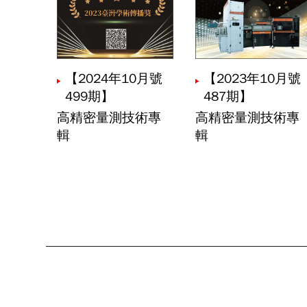
傅尉恩
產業脈動｜智
呂建興
【2024年10月號
【2023年10月號
產業脈動｜全
499期】
487期】
黃仲宏
高精密量測技術專
高精密量測技術專
輯
輯
多自由度誤差
陳建文
產業脈動｜X
陳柏宇
工具機線上力
羅宇然
2025年全球