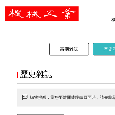
暫停
當期雜誌
歷史
歷史雜誌
購物提醒：當您要離開或跳轉頁面時，請先將