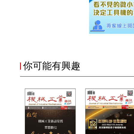
你可能有興趣
全選
編者的話｜高
連豊力
技術專題主編
陳文仁
領袖觀點｜半