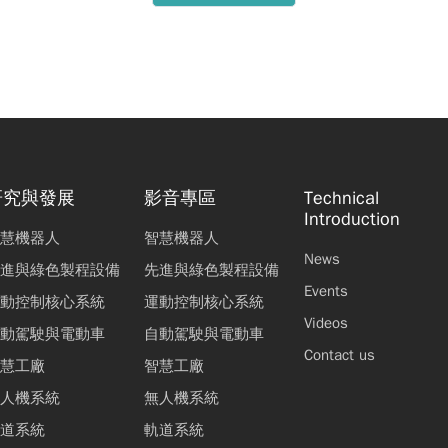
an-Torsor模型之工具機關鍵組裝品質分析技術建立
洪聖翔
法之晶圓翹曲量測技術
張耀中
李朱育
曹庭豪
研究與發展
影音專區
Technical
Introduction
慧機器人
智慧機器人
News
進與綠色製程設備
先進與綠色製程設備
Events
動控制核心系統
運動控制核心系統
Videos
動駕駛與電動車
自動駕駛與電動車
Contact us
慧工廠
智慧工廠
人機系統
無人機系統
道系統
軌道系統