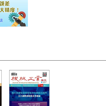
精密量測智慧賦能異質整合
前言｜量測驅動未來精密製造：從半導體到智慧檢測的 全
導體量測引領產業邁向新發展－從材料到製程