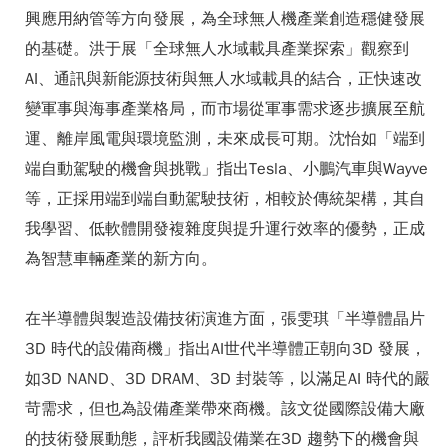
興應用納管等方向發展，為全球無人機產業創造穩健發展
的基礎。洪于展「全球無人水域載具產業探索」觀察到
AI、通訊與新能源技術與無人水域載具的結合，正快速改
變軍事與海事產業格局，而市場從軍事需求逐步擴展至航
運、離岸風電與環境監測，未來成長可期。沈怡如「端到
端自動駕駛的機會與挑戰」指出Tesla、小鵬汽車與Wayve
等，正採用端到端自動駕駛技術，相較於傳統架構，其自
我學習、低軟體開發複雜度與提升運行效率的優勢，正成
為智慧車輛產業的新方向。
在半導體與製造設備技術演進方面，張雯琪「半導體晶片
3D 時代的設備商機」指出AI世代半導體正朝向3D 發展，
如3D NAND、3D DRAM、3D 封裝等，以滿足AI 時代的嚴
苛需求，但也為設備產業帶來商機。該文從國際設備大廠
的技術發展動態，評析我國設備業在3D 趨勢下的機會與