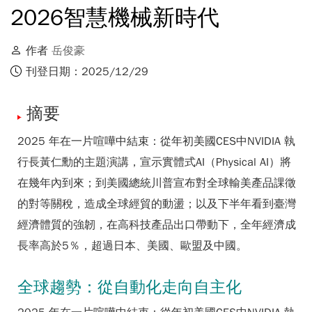
2026智慧機械新時代
作者
岳俊豪
刊登日期：2025/12/29
摘要
2025 年在一片喧嘩中結束：從年初美國CES中NVIDIA 執
行長黃仁勳的主題演講，宣示實體式AI（Physical AI）將
在幾年內到來；到美國總統川普宣布對全球輸美產品課徵
的對等關稅，造成全球經貿的動盪；以及下半年看到臺灣
經濟體質的強韌，在高科技產品出口帶動下，全年經濟成
長率高於5％，超過日本、美國、歐盟及中國。
全球趨勢：從自動化走向自主化