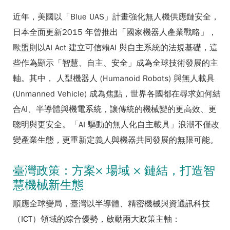
近年，美國以「Blue UAS」計畫強化無人機供應鏈安全，
日本全面更新2015 年曾推出「國家機器人產業戰略」，
歐盟則以AI Act 建立可信賴AI 與自主系統的法規基礎，這
些作為顯示「智慧、自主、安全」成為全球技術發展的主
軸。其中， 人型機器人 (Humanoid Robots) 與無人載具
(Unmanned Vehicle) 成為焦點，世界各國都在尋求如何結
合AI、半導體與機電系統，讓傳統的機械變的更高效、更
聰明與更安全。「AI 驅動的無人化自主載具」浪潮不僅改
變產業生態，更重新定義人與機器共同發展的無限可能。
臺灣政策：方案× 場域 × 鏈結，打造智
慧機械新生態
順應全球變局，臺灣以半導體、精密機械與資通訊科技
（ICT）領域的綜合優勢，啟動兩大政策主軸：