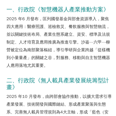
一、行政院《智慧機器人產業推動方案》
2025 年6 月發布，匡列國發基金與部會資源導入，聚焦
四大應用：醫療照護、巡檢救災、餐飲服務與智慧物流，
並以關鍵技術布局、產業生態系建立、資安、標準及法規
制定、人才培育及應用推廣為推進引擎。沙崙—六甲—柳
營被定位為南部聚落樞紐，導引學研與企業跨越「從樣機
到小量量產」的關鍵之谷，對服務、移動與自主智慧機器
人應用落地尤其重要。
二、行政院《無人載具產業發展統籌型計
畫》
2025 年10 月發布，由跨部會協作推動，以擴大需求引導
產業發展、技術開發與國際鏈結、形成產業聚落與生態
系、完善無人載具管理規則為4大主軸，形成「藍色（安