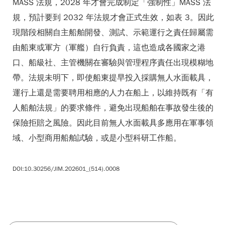
MASS 法規，2028 年才會完成制定「強制性」MASS 法
規，預計要到 2032 年法規才會正式生效，如表 3。因此
現階段相關自主船舶開發、測試、示範運行之責任歸屬需
由船東或軍方（軍艦）自行負責，這也造成各國家之港
口、船級社、主管機關在審驗與管理程序責任出現模糊地
帶。法規未明下，即使船東提早投入採購無人水面載具，
運行上還是需要聘用相應的人力在船上，以維持既有「有
人船舶法規」的要求條件，避免出現船舶在事故發生後的
保險拒賠之風險。因此目前無人水面載具多應用在軍事領
域、小型商用船舶試驗，或是小型科研工作船。
DOI:10.30256/JIM.202601_(514).0008