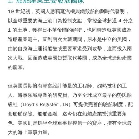
1. 船舶產業主要發展國家
19 世紀初，英國人憑藉蒸汽機與鐵殼船的劃時代發明，
以全球重要的海上港口為控制支點，掌控全球超過 4 分之
1 的土地，獲得日不落帝國的頭銜，也同時造就英國成為
造船產業霸主。直到兩次大戰期間，原本是中立的美國，
由於自身海上運補船隻或重要軍港受到攻擊，進而投入兩
次大戰。因而造成美國短暫取代英國，成為全球造船產業
的龍頭。
但英國長期擁有豐富設計能量的工程師、嫻熟技術的工
人、海事領域專業的研究員、乃至全球成立最早的勞氏船
級社（Lloyd's Register，LR）可提供完善的驗船制度，配
套船舶保險、船舶金融。迄今仍在船舶產業扮演重要角
色。美國則是穩坐全球軍事規模第一的寶座，擁有全球最
大的海上軍事力量。