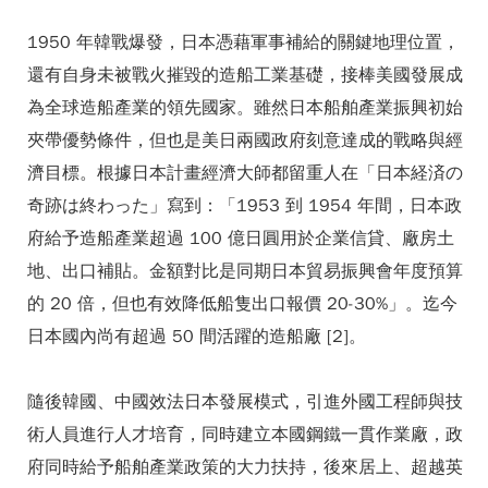
1950 年韓戰爆發，日本憑藉軍事補給的關鍵地理位置，
還有自身未被戰火摧毀的造船工業基礎，接棒美國發展成
為全球造船產業的領先國家。雖然日本船舶產業振興初始
夾帶優勢條件，但也是美日兩國政府刻意達成的戰略與經
濟目標。根據日本計畫經濟大師都留重人在「日本経済の
奇跡は終わった」寫到：「1953 到 1954 年間，日本政
府給予造船產業超過 100 億日圓用於企業信貸、廠房土
地、出口補貼。金額對比是同期日本貿易振興會年度預算
的 20 倍，但也有效降低船隻出口報價 20-30%」。迄今
日本國內尚有超過 50 間活躍的造船廠 [2]。
隨後韓國、中國效法日本發展模式，引進外國工程師與技
術人員進行人才培育，同時建立本國鋼鐵一貫作業廠，政
府同時給予船舶產業政策的大力扶持，後來居上、超越英