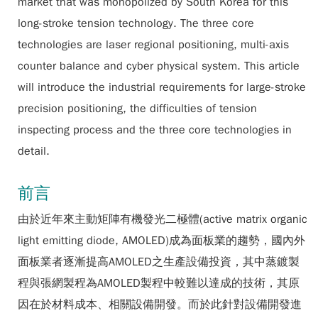
market that was monopolized by South Korea for this
long-stroke tension technology. The three core
technologies are laser regional positioning, multi-axis
counter balance and cyber physical system. This article
will introduce the industrial requirements for large-stroke
precision positioning, the difficulties of tension
inspecting process and the three core technologies in
detail.
前言
由於近年來主動矩陣有機發光二極體(active matrix organic
light emitting diode, AMOLED)成為面板業的趨勢，國內外
面板業者逐漸提高AMOLED之生產設備投資，其中蒸鍍製
程與張網製程為AMOLED製程中較難以達成的技術，其原
因在於材料成本、相關設備開發。而於此針對設備開發進