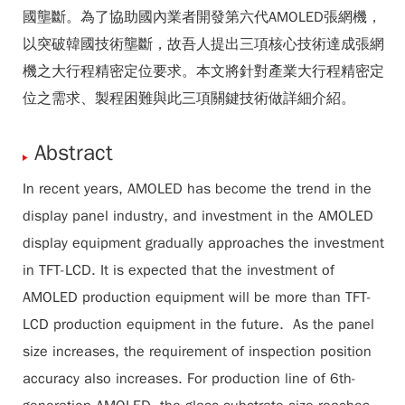
國壟斷。為了協助國內業者開發第六代AMOLED張網機，
以突破韓國技術壟斷，故吾人提出三項核心技術達成張網
機之大行程精密定位要求。本文將針對產業大行程精密定
位之需求、製程困難與此三項關鍵技術做詳細介紹。
Abstract
In recent years, AMOLED has become the trend in the
display panel industry, and investment in the AMOLED
display equipment gradually approaches the investment
in TFT-LCD. It is expected that the investment of
AMOLED production equipment will be more than TFT-
LCD production equipment in the future. As the panel
size increases, the requirement of inspection position
accuracy also increases. For production line of 6th-