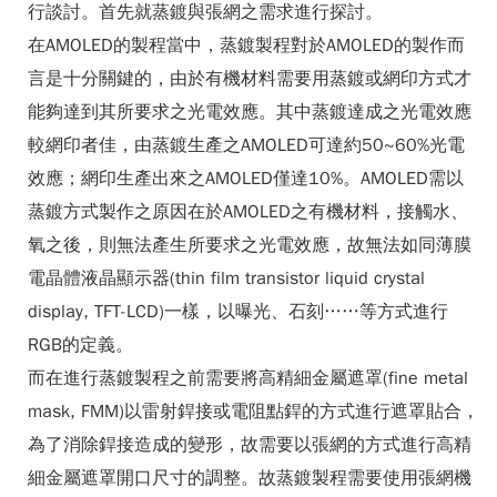
行談討。首先就蒸鍍與張網之需求進行探討。
在AMOLED的製程當中，蒸鍍製程對於AMOLED的製作而
言是十分關鍵的，由於有機材料需要用蒸鍍或網印方式才
能夠達到其所要求之光電效應。其中蒸鍍達成之光電效應
較網印者佳，由蒸鍍生產之AMOLED可達約50~60%光電
效應；網印生產出來之AMOLED僅達10%。AMOLED需以
蒸鍍方式製作之原因在於AMOLED之有機材料，接觸水、
氧之後，則無法產生所要求之光電效應，故無法如同薄膜
電晶體液晶顯示器(thin film transistor liquid crystal
display, TFT-LCD)一樣，以曝光、石刻……等方式進行
RGB的定義。
而在進行蒸鍍製程之前需要將高精細金屬遮罩(fine metal
mask, FMM)以雷射銲接或電阻點銲的方式進行遮罩貼合，
為了消除銲接造成的變形，故需要以張網的方式進行高精
細金屬遮罩開口尺寸的調整。故蒸鍍製程需要使用張網機