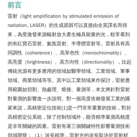
前言
雷射（light amplification by stimulated emission of
radiation, LASER）的生成原因可以直接由全英譯名而得
來，為受激發來源幅射放大產生極具能量的光，較常看到
的有紅寶石雷射、氦氖雷射、半導體雷射等。雷射具有高
同調性（coherence）、高單色性（monochromatity）、
高亮度（brightness）、高方向性（directionality），比起
傳統光源有更多應用的領域如醫學領域、工業領域、軍事
領域、商業領域等等。其中以工業領域來作探討，雷射應
用範圍如切割、熱處理、熔接、量測等，本文將針對雷射
對量測的影響進一步說明。對一個高度依賴發展工業的國
家來說，高精密定位技術[1]是一門非常重要的技術，對於
高精密定位系統，除了控制領域外，能否精準量測高精度
是非常關鍵的因素。雷射有著三個關鍵特性影響量測技術
領域開發：（1）波長精準，雷射光的波長取決於雷射材