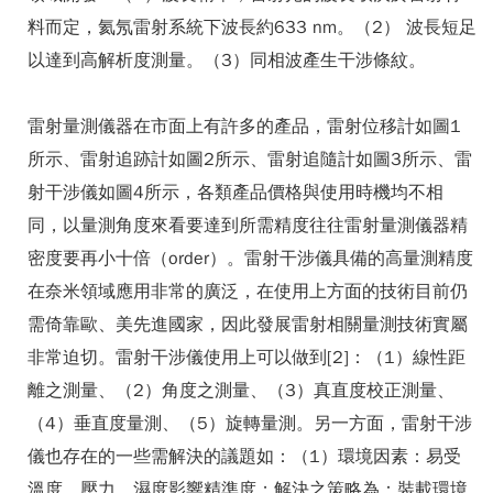
料而定，氦氖雷射系統下波長約633 nm。（2） 波長短足
以達到高解析度測量。（3）同相波產生干涉條紋。
雷射量測儀器在市面上有許多的產品，雷射位移計如圖1
所示、雷射追跡計如圖2所示、雷射追隨計如圖3所示、雷
射干涉儀如圖4所示，各類產品價格與使用時機均不相
同，以量測角度來看要達到所需精度往往雷射量測儀器精
密度要再小十倍（order）。雷射干涉儀具備的高量測精度
在奈米領域應用非常的廣泛，在使用上方面的技術目前仍
需倚靠歐、美先進國家，因此發展雷射相關量測技術實屬
非常迫切。雷射干涉儀使用上可以做到[2]：（1）線性距
離之測量、（2）角度之測量、（3）真直度校正測量、
（4）垂直度量測、（5）旋轉量測。另一方面，雷射干涉
儀也存在的一些需解決的議題如：（1）環境因素：易受
溫度、壓力、濕度影響精準度；解決之策略為：裝載環境