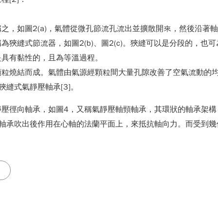
之，如圖2(a)，氣體從微孔節流孔流出並擴散開來，然後沿著
狹縫式節流器，如圖2(b)、圖2(c)。狹縫可以是分段的，
是具有黏性的，且為等溫過程。
顆粒燒結而成。氣體由氣源經顆粒間大量孔隙改善了空氣流動的
縫式氣靜壓軸承[3]。
靜壓徑向軸承，如圖4，又稱氣靜壓軸頸軸承，其環狀的軸承架構
從軸承吹出後作用在心軸的法蘭平面上，來抵抗軸向力。而受到幾
紹