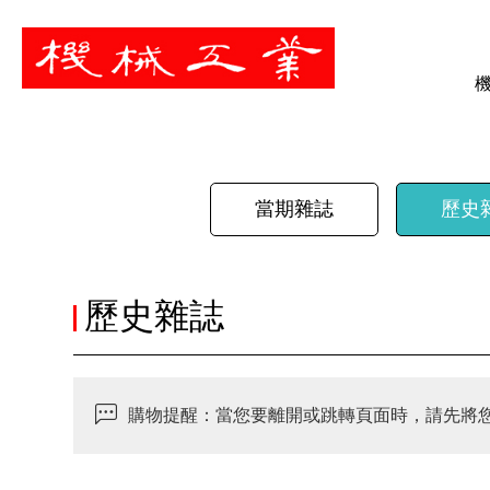
暫停
當期雜誌
歷史
歷史雜誌
購物提醒：當您要離開或跳轉頁面時，請先將