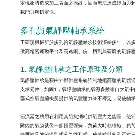
定現象將造成加工表面之振紋，因而無法達成鏡面與
載能力與穩定性。
多孔質氣靜壓軸承系統
工研院機械所於多孔質氣靜壓軸承技術深耕多年，以多孔質
供高精密運動平台及高速鑽、銑、切割與研磨的氣靜
1. 氣靜壓軸承之工作原理及分類
氣靜壓軸承是藉由外部供壓系統強制地把高壓的氣體
支承元件，如圖1，氣靜壓軸承的氣源多數來自大氣
塞式空氣壓縮機所提供的氣體壓力並不穩定，易使軸承
節流器之功用在利用其阻抗消耗供氣壓力之能量，使
隙內的氣膜就像一個預壓彈簧，負荷大時就縮短，負
靜壓軸承的節流型式分為微孔式、狹縫式與多孔質式三種