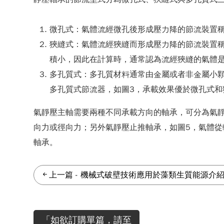
微孔式：氣體流經微孔後形成壓力降的節流裝置稱
狹縫式：氣體流經狹縫而形成壓力降的節流裝置稱為
積小，因此在計算時，通常認為流經狹縫的氣體
多孔質式：多孔質材料通常由金屬或者非金屬小
多孔質式節流器，如圖3，承載效果優於微孔式和狹
氣靜壓主軸需要兩種不同承載方向的軸承，可分為氣
向力或徑向力；另外氣靜壓止推軸承，如圖5，氣體
軸承。
上一篇
-
機械式破壁技術應用於藻類生質能源介
「如欲訂購單篇，請至