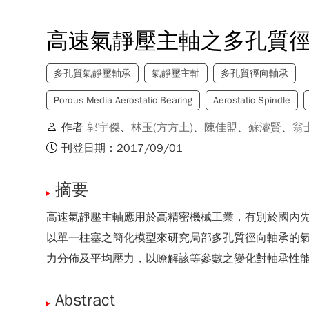
高速氣靜壓主軸之多孔質
多孔質氣靜壓軸承
氣靜壓主軸
多孔質徑向軸承
Porous Media Aerostatic Bearing
Aerostatic Spindle
作者
郭宇傑
、
林玉(方方土)
、
陳佳盟
、
蘇濬賢
、
翁
刊登日期：2017/09/01
摘要
高速氣靜壓主軸應用於高精密機械工業，有別於國內
以單一柱塞之簡化模型來研究局部多孔質徑向軸承的
力分佈及平均壓力，以瞭解該等參數之變化對軸承性
Abstract