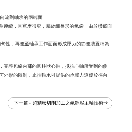
軸向流到軸承的兩端面
也可為連續，且寬度很窄，屬於細長形的氣袋，由於橫截面
均勻性，再流至軸承工作面而形成壓力的節流裝置稱為
，完整包絡內部的圓柱狀心軸，抵抗心軸所受到的側
何外形的限制，止推軸承可提供的承載力道優於徑向
下一篇
-
超精密切削加工之氣靜壓主軸技術