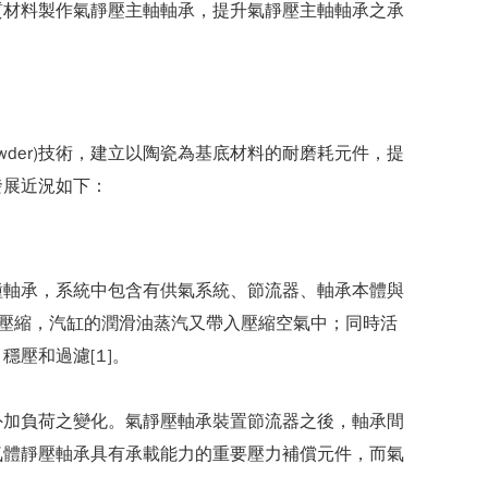
質材料製作氣靜壓主軸軸承，提升氣靜壓主軸軸承之承
owder)技術，建立以陶瓷為基底材料的耐磨耗元件，提
發展近況如下：
種軸承，系統中包含有供氣系統、節流器、軸承本體與
壓縮，汽缸的潤滑油蒸汽又帶入壓縮空氣中；同時活
壓和過濾[1]。
外加負荷之變化。氣靜壓軸承裝置節流器之後，軸承間
氣體靜壓軸承具有承載能力的重要壓力補償元件，而氣