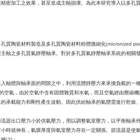
超精密加工之效果，甚至造成主軸損壞。為此本研究導入以多孔
陶瓷材料製造及多孔質陶瓷材料粉體微細化(micronized p
壓主軸之多孔質氣靜壓軸承。對於多孔質氣靜壓軸承系統的相關
送入軸體與軸承面的間隙之中，利用流體靜壓力來承擔負載的一
中的空氣，由於空氣中含有固體雜質和水氣，而且空氣經由壓縮機
的承載能力和剛性產生波動。因此供給軸承的氣體需進行乾燥、穩
節流器出口壓力小於供氣壓力，用以調整氣室壓力，以平衡軸承
荷小時就伸長，氣膜厚度與氣室壓力存在一定關係。節流器是使
[2]：