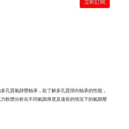
立即訂閱
的多孔質氣靜壓軸承，欲了解多孔質徑向軸承的性能，
流力軟體分析在不同氣隙厚度及邊長的情況下的氣隙壓