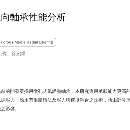
徑向軸承性能分析
Porous Media Radial Bearing
士傑
、
徐紹煜
先前的開發案採用微孔式氣靜壓軸承，本研究選用承載能力更高
氣隙壓力，應用有限體積法及壓力與速度耦合之技術，藉由計算
能之影響。