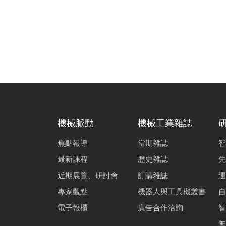
機械脈動
機械工業雜誌
焦點報導
當期雜誌
智
最新課程
歷史雜誌
先
近期展覽、研討會
訂購雜誌
運
專家觀點
機器人與工具機叢書
自
電子報櫃
廣告合作洽詢
智
無