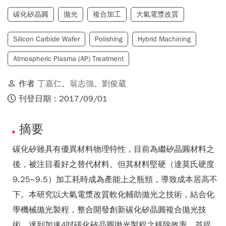
碳化矽晶圓
拋光
複合加工
大氣電漿改質
Silicon Carbide Wafer
Polishing
Hybrid Machining
Atmospheric Plasma (AP) Treatment
作者
丁嘉仁
、
翁志強
、
劉俊葳
刊登日期：2017/09/01
摘要
碳化矽雖具有優異材料物理特性，目前為繼矽晶圓材料之
後，被注目看好之替代材料。但其材料堅硬（達莫氏硬度
9.25~9.5）加工耗時成為產能上之瓶頸，導致成本居高不
下。本研究以大氣電漿改質軟化輔助拋光之技術，結合化
學機械拋光製程，整合開發創新碳化矽晶圓複合拋光技
術，達到加速4吋碳化矽晶圓拋光製程之移除效率，並提