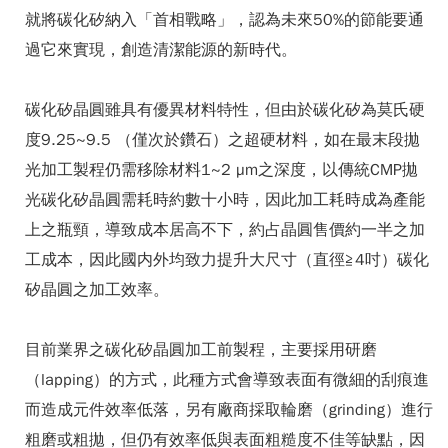
就將碳化矽納入「首相戰略」，認為未來50%的節能要通
過它來實現，創造清潔能源的新時代。
碳化矽晶圓雖具有優異材料特性，但由於碳化矽為莫氏硬
度9.25~9.5 （僅次於鑽石）之超硬材料，如在最末段拋
光加工製程仍需移除材料1~2 µm之深度，以傳統CMP拋
光碳化矽晶圓需耗時約數十小時，因此加工耗時成為產能
上之瓶頸，導致成本居高不下，約占晶圓售價約一半之加
工成本，因此國内外均致力提升大尺寸（直徑≧4吋）碳化
矽晶圓之加工效率。
目前業界之碳化矽晶圓加工前製程，主要採用研磨
（lapping）的方式，此種方式會導致表面有微細的刮痕進
而造成元件效率低落，另有廠商採取輪磨（grinding）進行
粗磨或粗拋，但仍有效率低與表面粗糙度不佳等缺點，因