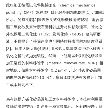
此粗加工後需以化學機械拋光（chemical mechanical
polishing, CMP）製程進行碳化矽晶圓精拋處理[1]，如圖1
所示。另有文獻[2]發表改良式化學機械拋光製程，混合膠
態二氧化矽及奈米鑽石磨料以提升材料移除速率。除此之
外也採用二氧化鈦（TiO2）及氧化鈰（CeO2）做為研磨
液，不僅提升了移除速率也可同時維持表面的粗糙度品質
[3]。日本大阪大學[4]則利用水氣大氣電漿進行碳化矽表面
氧化之輔助式拋光製程。然而，上述這些針對碳化矽晶圓
加工製程的材料移除率（material removal rate, MRR）相
當地低，傳統材料移除率<0.2 µm/h，以4吋碳化矽晶圓
的拋光製程需耗時≧10小時，導致產能無法有效提升且加
工成本居高不下。
為有效提升碳化矽晶圓加工之材料移除率，本技術利用電
漿輔助拋光技術，即運用一種電漿氧化、蝕刻的程序，藉