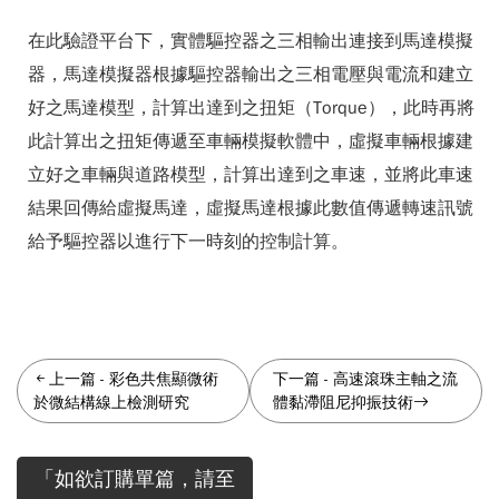
在此驗證平台下，實體驅控器之三相輸出連接到馬達模擬
器，馬達模擬器根據驅控器輸出之三相電壓與電流和建立
好之馬達模型，計算出達到之扭矩（Torque），此時再將
此計算出之扭矩傳遞至車輛模擬軟體中，虛擬車輛根據建
立好之車輛與道路模型，計算出達到之車速，並將此車速
結果回傳給虛擬馬達，虛擬馬達根據此數值傳遞轉速訊號
給予驅控器以進行下一時刻的控制計算。
上一篇
-
彩色共焦顯微術
下一篇
-
高速滾珠主軸之流
於微結構線上檢測研究
體黏滯阻尼抑振技術
「如欲訂購單篇，請至