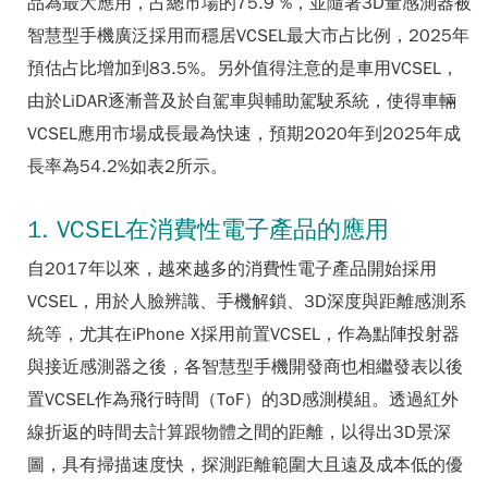
品為最大應用，占總市場的75.9 %，並隨著3D量感測器被
智慧型手機廣泛採用而穩居VCSEL最大市占比例，2025年
預估占比增加到83.5%。另外值得注意的是車用VCSEL，
由於LiDAR逐漸普及於自駕車與輔助駕駛系統，使得車輛
VCSEL應用市場成長最為快速，預期2020年到2025年成
長率為54.2%如表2所示。
1. VCSEL在消費性電子產品的應用
自2017年以來，越來越多的消費性電子產品開始採用
VCSEL，用於人臉辨識、手機解鎖、3D深度與距離感測系
統等，尤其在iPhone X採用前置VCSEL，作為點陣投射器
與接近感測器之後，各智慧型手機開發商也相繼發表以後
置VCSEL作為飛行時間（ToF）的3D感測模組。透過紅外
線折返的時間去計算跟物體之間的距離，以得出3D景深
圖，具有掃描速度快，探測距離範圍大且遠及成本低的優