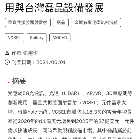
用與台灣磊晶設備發展
垂直共振腔面射雷射
磊晶
金屬有機化學氣相沉積
VCSEL
Epitaxy
MOCVD
作者
張雯琪
刊登日期：2021/06/01
摘要
受惠於5G光通訊、光達（LiDAR）、AR/VR、3D量感測等
創新應用，垂直共振腔面射雷射（VCSEL）元件需求大
增。根據Yole研調，VCSEL市場將以18.3％的複合年增長
率從2020年的11億美元增長到2025年的27億美元，元件
需求快速成長，同時帶動製程設備市場。其中磊晶屬於前