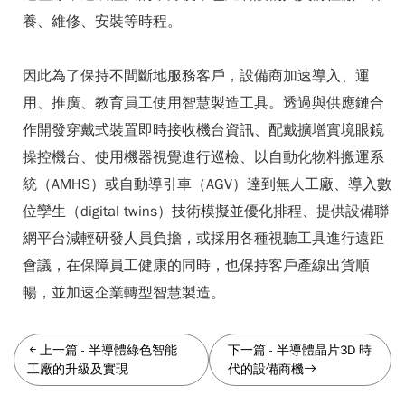
養、維修、安裝等時程。
因此為了保持不間斷地服務客戶，設備商加速導入、運
用、推廣、教育員工使用智慧製造工具。透過與供應鏈合
作開發穿戴式裝置即時接收機台資訊、配戴擴增實境眼鏡
操控機台、使用機器視覺進行巡檢、以自動化物料搬運系
統（AMHS）或自動導引車（AGV）達到無人工廠、導入數
位孿生（digital twins）技術模擬並優化排程、提供設備聯
網平台減輕研發人員負擔，或採用各種視聽工具進行遠距
會議，在保障員工健康的同時，也保持客戶產線出貨順
暢，並加速企業轉型智慧製造。
上一篇
-
半導體綠色智能
下一篇
-
半導體晶片3D 時
工廠的升級及實現
代的設備商機