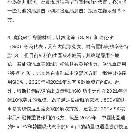
小為藥丸形狀。為實現這種新型前置鏡頭的佈置，必須將
一些其他的感測器（例如接近感測器）放置在顯示螢幕下
方。
3. 寬能矽半導體材料，以氮化鎵（GaN）和碳化矽
（SiC）等為代表，具有大能隙寬度、耐高壓和高功率等特
點 [3]，但目前材料的生產成本較高，其終端應用在通
信、新能源汽車等領域則相當具有發展潛力。受汽車應用
的強勁推動，尤其是在電動車主逆變器方面，繼特斯拉採
用SiC後，2020年和2021年又有多款新發布的EV。此
外，特斯拉創紀錄的出貨量幫助SiC 功率元件在2021年達
到10億美元的規模。為了滿足長續航的需求，800V電動
車是實現快速直流充電的解決方案。這就是1200V SiC功
率元件發揮重要作用的地方。截至 2022年，中國比亞迪
的Han-EV和韓國現代汽車的Ioniq-5的銷量也通過提供快速