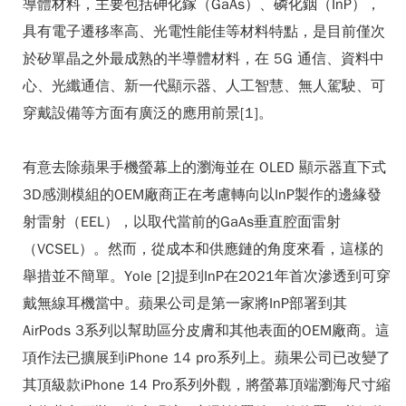
導體材料，主要包括砷化鎵（GaAs）、磷化銦（InP），
具有電子遷移率高、光電性能佳等材料特點，是目前僅次
於矽單晶之外最成熟的半導體材料，在 5G 通信、資料中
心、光纖通信、新一代顯示器、人工智慧、無人駕駛、可
穿戴設備等方面有廣泛的應用前景[1]。
有意去除蘋果手機螢幕上的瀏海並在 OLED 顯示器直下式
3D感測模組的OEM廠商正在考慮轉向以InP製作的邊緣發
射雷射（EEL），以取代當前的GaAs垂直腔面雷射
（VCSEL）。然而，從成本和供應鏈的角度來看，這樣的
舉措並不簡單。Yole [2]提到InP在2021年首次滲透到可穿
戴無線耳機當中。蘋果公司是第一家將InP部署到其
AirPods 3系列以幫助區分皮膚和其他表面的OEM廠商。這
項作法已擴展到iPhone 14 pro系列上。蘋果公司已改變了
其頂級款iPhone 14 Pro系列外觀，將螢幕頂端瀏海尺寸縮