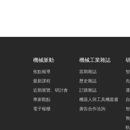
機械脈動
機械工業雜誌
焦點報導
當期雜誌
智
最新課程
歷史雜誌
先
近期展覽、研討會
訂購雜誌
運
專家觀點
機器人與工具機叢書
自
電子報櫃
廣告合作洽詢
智
無
軌