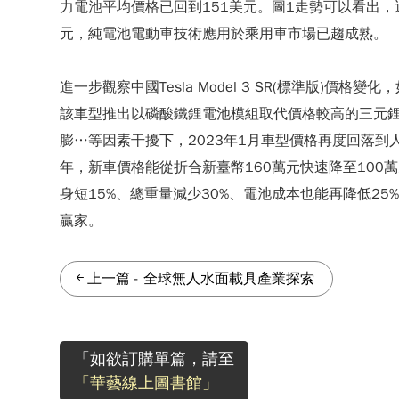
力電池平均價格已回到151美元。圖1走勢可以看出，近
元，純電池電動車技術應用於乘用車市場已趨成熟。
進一步觀察中國Tesla Model 3 SR(標準版)價
該車型推出以磷酸鐵鋰電池模組取代價格較高的三元鋰
膨…等因素干擾下，2023年1月車型價格再度回落到
年，新車價格能從折合新臺幣160萬元快速降至100萬
身短15%、總重量減少30%、電池成本也能再降低2
贏家。
上一篇
-
全球無人水面載具產業探索
「如欲訂購單篇，請至
「華藝線上圖書館」