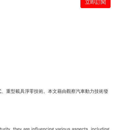
立即訂閱
式、重型載具淨零技術。本文藉由觀察汽車動力技術發
rity, they are influencing various aspects, including