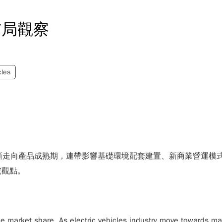
布局觀察
cles
逐漸走向產品成熟期，連帶影響基礎環境配套建置、新商業營運模
究觀點。
 market share. As electric vehicles industry move towards matu