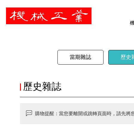
暫停
當期雜誌
歷史
歷史雜誌
購物提醒：當您要離開或跳轉頁面時，請先將