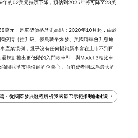
9年的52美元持續下降，預估到2025年將可降至23美
5.58萬元，是車型價格歷史高點；2020年10月起，由於
中國疫情封控升級、俄烏戰爭爆發、美國聯準會升息通
往汽車產業慣例，幾乎沒有任何暢銷新車會在上市不到四
還規劃推出更低階的入門款車型，與Model 3相比車
開廠商間競爭市場份額的企圖心，而消費者則成為最大的
篇
-
從國際發展歷程解析我國氫巴示範推動關鍵議