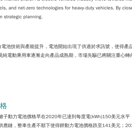
ls, and net-zero technologies for heavy-duty vehicles. By clo
m strategic planning.
動力電池技術與產能提升，電池開始出現了供過於求訊號，使得產
，顯現純電動乘用車逐漸走向產品成熟期，市場先驅已將關注重心
價格
，鋰離子動力電池價格早在2020年已達到每度電(kWh)150美
供應鏈，整車生產不順下使得鋰動力電池價格跌至141美元；2