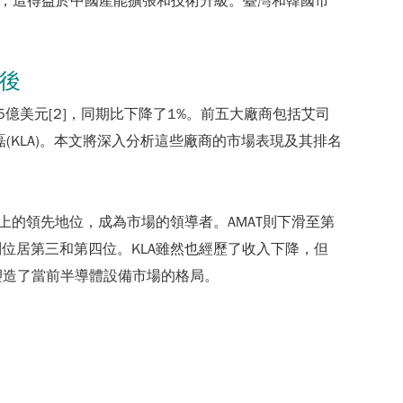
球，這得益於中國產能擴張和技術升級。臺灣和韓國市
在後
達到了935億美元[2]，同期比下降了1%。前五大廠商包括艾司
n, TEL)和科磊(KLA)。本文將深入分析這些廠商的市場表現及其排名
術上的領先地位，成為市場的領導者。AMAT則下滑至第
分別位居第三和第四位。KLA雖然也經歷了收入下降，但
塑造了當前半導體設備市場的格局。