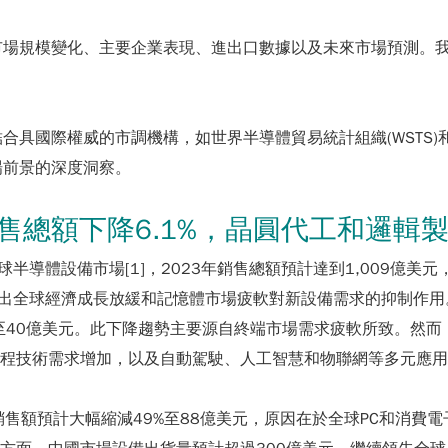
市場規模變化、主要企業表現、進出口數據以及未來市場預測。
結合具國際權威的市調機構，如世界半導體貿易統計組織(WSTS)
場前景的深度洞察。
售總額下降6.1%，晶圓代工和邏輯
全球半導體設備市場[1]，2023年銷售總額預計達到1,009億美元，
，反映出全球經濟成長放緩和記憶體市場疲軟對新設備需求的抑制作用
至40億美元。此下降趨勢主要源自終端市場需求疲軟所致。然而，
之先進製程技術需求增加，以及自動駕駛、人工智慧和物聯網等多元應
備銷售額預計大幅縮減49%至88億美元，原因在於全球PC和消費