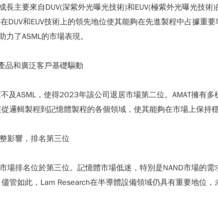
成長主要來自DUV(深紫外光曝光技術)和EUV(極紫外光曝光技術
司在DUV和EUV技術上的領先地位使其能夠在先進製程中占據
力了ASML的市場表現。
樣化產品和廣泛客戶基礎驅動
度不及ASML，使得2023年該公司退居市場第二位。AMAT擁
蓋從邏輯製程到記憶體製程的各個領域，使其能夠在市場上保持
庫存調整影響，排名第三位
24.8%，市場排名位於第三位。記憶體市場低迷，特別是NAND市場
管如此，Lam Research在半導體設備領域仍具有重要地