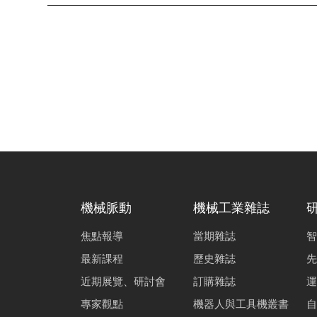
機械脈動
機械工業雜誌
焦點報導
當期雜誌
智
最新課程
歷史雜誌
先
近期展覽、研討會
訂購雜誌
運
專家觀點
機器人與工具機叢書
自