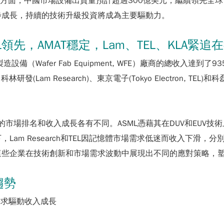
市場方面，中國市場設備出貨量預計超過300億美元，繼續領先全
步成長，持續的技術升級投資將成為主要驅動力。
L領先，AMAT穩定，Lam、TEL、KLA緊追
製造設備（Wafer Fab Equipment, WFE）廠商的總收入
AT)、科林研發(Lam Research)、東京電子(Tokyo Electro
市場排名和收入成長各有不同。ASML憑藉其在DUV和EUV技
am Research和TEL因記憶體市場需求低迷而收入下滑，
這些企業在技術創新和市場需求波動中展現出不同的應對策略，
趨勢
場需求驅動收入成長