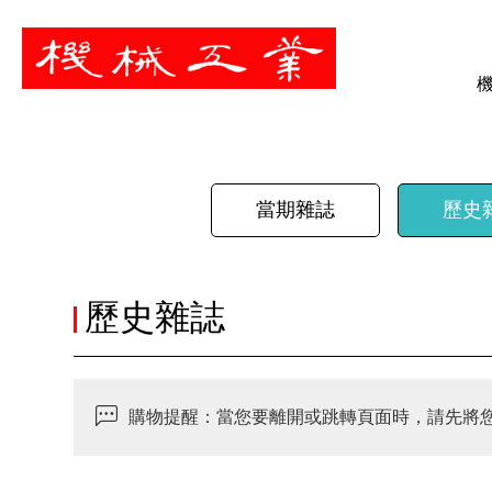
暫停
當期雜誌
歷史
歷史雜誌
購物提醒：當您要離開或跳轉頁面時，請先將