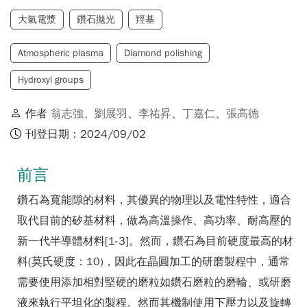
大氣電漿
鑽石拋光
羥基
Atmospheric plasma
Diamond polishing
Hydroxyl groups
作者
翁志強
、
劉展羽
、
李祐昇
、
丁嘉仁
、
張高德
刊登日期：2024/09/02
前言
鑽石為寬能隙的材料，其優異的物理以及電性特性，適合
取代目前的矽基材料，做為高溫操作、高功率、耐高壓的
新一代半導體材料[1-3]。然而，鑽石為目前硬度最高的材
料(莫氏硬度：10)，因此在晶圓加工的研磨製程中，通常
需要使用添加相對堅硬的磨粒如鑽石磨粒的磨輪、或研磨
液來執行平坦化的製程。然而其機制使用下壓力以及旋轉