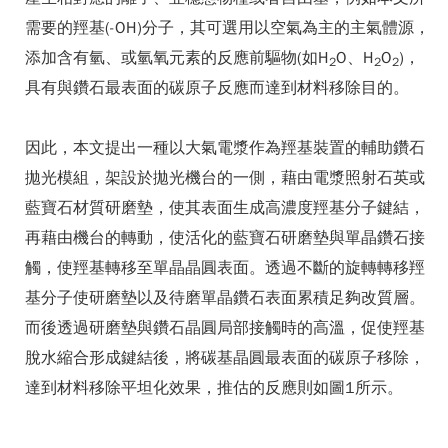
需要的羥基(-OH)分子，其可選用以空氣為主的主氣體源，
添加含有氫、或氫氧元素的反應前驅物(如H
O、H
O
)，
2
2
2
具有與鑽石最表面的碳原子反應而達到材料移除目的。
因此，本文提出一種以大氣電漿作為羥基裝置的輔助鑽石
拋光模組，架設於拋光機台的一側，藉由電漿照射石英或
藍寶石材質研磨墊，使其表面生成高濃度羥基分子鍵結，
再藉由機台的轉動，使活化的藍寶石研磨墊與單晶鑽石接
觸，使羥基轉移至單晶晶圓表面。透過不斷的旋轉轉移羥
基分子使研磨墊以及待磨單晶鑽石表面累積足夠改質層。
而後透過研磨墊與鑽石晶圓局部接觸時的高溫，促使羥基
脫水縮合形成鍵結後，將碳基晶圓最表面的碳原子移除，
達到材料移除平坦化效果，推估的反應則如圖1所示。