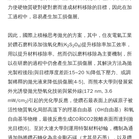
力使硬物質硬對硬對磨而達成材料移除的目標，因此在加
工過程中，容易產生加工損傷層。
因此，國際上積極思考拋光的方案，其中，住友電氣工業
於鑽石磨料添加強氧化劑(K
S
O
)提升移除率加工效率，
2
2
8
用以提升材料移除率。然而仍以磨料移除為主要機制，所
以在研磨的過程中仍會產生加工損傷層，其解決方法為拋
光製程後段(與目標厚度差距15~20 %)降低下壓力、或調
製稀釋的拋光液來降低損傷層[4-5]。而熊本大學則發展紫
外光誘發拋光墊氧化技術與紫外線(172 nm, 3.6
mW/cm
)引起的光化學反應，使鑽石最表面上的碳原子被
2
活性物質氧化局部高溫下的羥基自由基（OH自由基）和氧
自由基等物種，最後反應生成CO和CO2脫離表面而達到拋
光目標[6]。至於大連大學則運用特製材料砂輪，機制為通
過加熱將鑽石轉化為非金剛石碳（尤其是石墨），以及鑽