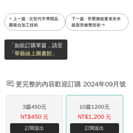
上一篇
-
次世代半導體晶
下一篇
-
常壓微能量束奈米
圓複合加工技術
級面形修整技術
「如欲訂購單篇，請至
「華藝線上圖書館」
更完整的內容歡迎訂購 2024年09月號
3篇450元
10篇1200元
NT$450
NT$1,200
元
元
訂閱送出
訂閱送出