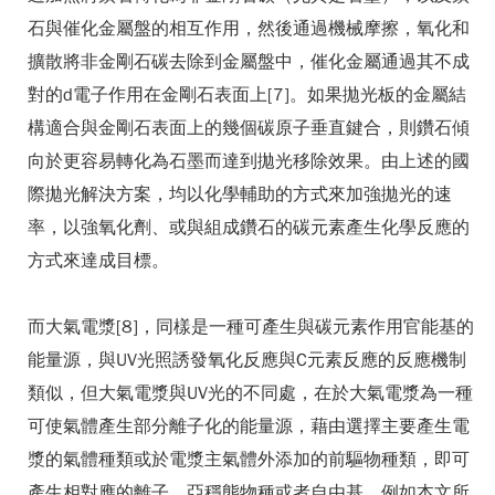
石與催化金屬盤的相互作用，然後通過機械摩擦，氧化和
擴散將非金剛石碳去除到金屬盤中，催化金屬通過其不成
對的d電子作用在金剛石表面上[7]。如果拋光板的金屬結
構適合與金剛石表面上的幾個碳原子垂直鍵合，則鑽石傾
向於更容易轉化為石墨而達到拋光移除效果。由上述的國
際拋光解決方案，均以化學輔助的方式來加強拋光的速
率，以強氧化劑、或與組成鑽石的碳元素產生化學反應的
方式來達成目標。
而大氣電漿[8]，同樣是一種可產生與碳元素作用官能基的
能量源，與UV光照誘發氧化反應與C元素反應的反應機制
類似，但大氣電漿與UV光的不同處，在於大氣電漿為一種
可使氣體產生部分離子化的能量源，藉由選擇主要產生電
漿的氣體種類或於電漿主氣體外添加的前驅物種類，即可
產生相對應的離子、亞穩態物種或者自由基，例如本文所