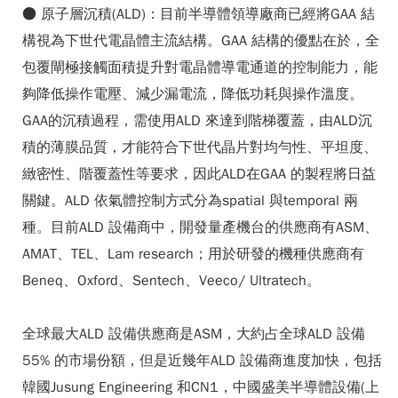
● 原子層沉積(ALD)：目前半導體領導廠商已經將GAA 結
構視為下世代電晶體主流結構。GAA 結構的優點在於，全
包覆閘極接觸面積提升對電晶體導電通道的控制能力，能
夠降低操作電壓、減少漏電流，降低功耗與操作溫度。
GAA的沉積過程，需使用ALD 來達到階梯覆蓋，由ALD沉
積的薄膜品質，才能符合下世代晶片對均勻性、平坦度、
緻密性、階覆蓋性等要求，因此ALD在GAA 的製程將日益
關鍵。ALD 依氣體控制方式分為spatial 與temporal 兩
種。目前ALD 設備商中，開發量產機台的供應商有ASM、
AMAT、TEL、Lam research；用於研發的機種供應商有
Beneq、Oxford、Sentech、Veeco/ Ultratech。
全球最大ALD 設備供應商是ASM，大約占全球ALD 設備
55% 的市場份額，但是近幾年ALD 設備商進度加快，包括
韓國Jusung Engineering 和CN1，中國盛美半導體設備(上