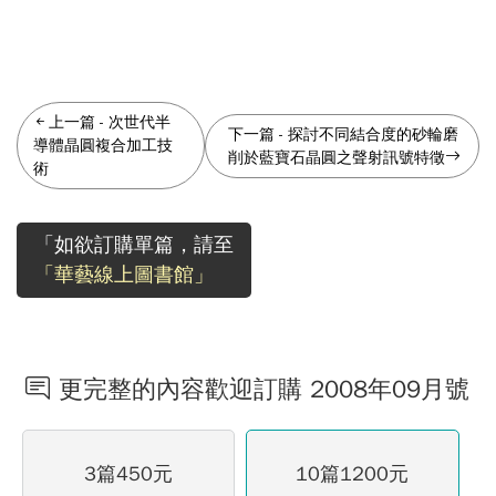
上一篇
-
次世代半
下一篇
-
探討不同結合度的砂輪磨
導體晶圓複合加工技
削於藍寶石晶圓之聲射訊號特徵
術
「如欲訂購單篇，請至
「華藝線上圖書館」
更完整的內容歡迎訂購 2008年09月號
3篇450元
10篇1200元