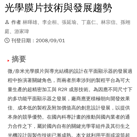
光學膜片技術與發展趨勢
作者
林暉雄
、
李企桓
、
張延瑜
、
丁嘉仁
、
林宗信
、
孫翊
庭
、
游家瑋
刊登日期：2008/09/01
摘要
微/奈米光學膜片與導光結構的設計在平面顯示器的發展過
程中扮演著關鍵角色，而兩者所牽涉到的製程平台為可大
量生產的超精密加工與 R2R 成形技術。為因應不同尺寸下
的多功能平面顯示器之發展，廠商應更積極朝向開發效果
佳、成本低的製程及附加價值高的創意設計發展，以提供
本身的競爭優勢。在國內科專計畫的推動與國內業者的通
力合作之下，屬於國內自有的關鍵光學零組件及其衍生之
光機設計與製作技術已漸成熟。本文就利用平面或滾筒超