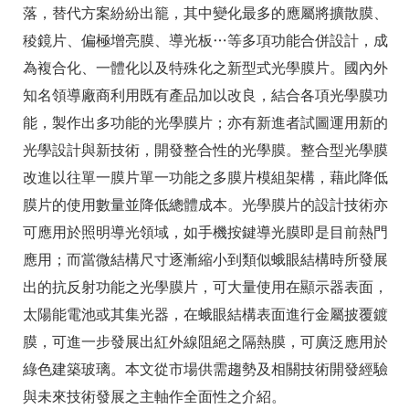
落，替代方案紛紛出籠，其中變化最多的應屬將擴散膜、
稜鏡片、偏極增亮膜、導光板…等多項功能合併設計，成
為複合化、一體化以及特殊化之新型式光學膜片。國內外
知名領導廠商利用既有產品加以改良，結合各項光學膜功
能，製作出多功能的光學膜片；亦有新進者試圖運用新的
光學設計與新技術，開發整合性的光學膜。整合型光學膜
改進以往單一膜片單一功能之多膜片模組架構，藉此降低
膜片的使用數量並降低總體成本。光學膜片的設計技術亦
可應用於照明導光領域，如手機按鍵導光膜即是目前熱門
應用；而當微結構尺寸逐漸縮小到類似蛾眼結構時所發展
出的抗反射功能之光學膜片，可大量使用在顯示器表面，
太陽能電池或其集光器，在蛾眼結構表面進行金屬披覆鍍
膜，可進一步發展出紅外線阻絕之隔熱膜，可廣泛應用於
綠色建築玻璃。本文從市場供需趨勢及相關技術開發經驗
與未來技術發展之主軸作全面性之介紹。