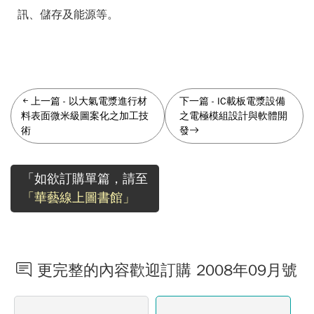
訊、儲存及能源等。
上一篇
-
以大氣電漿進行材
下一篇
-
IC載板電漿設備
料表面微米級圖案化之加工技
之電極模組設計與軟體開
術
發
「如欲訂購單篇，請至
「華藝線上圖書館」
更完整的內容歡迎訂購 2008年09月號