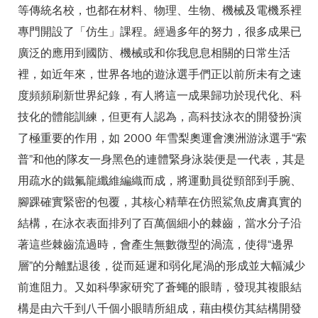
等傳統名校，也都在材料、物理、生物、機械及電機系裡
專門開設了「仿生」課程。經過多年的努力，很多成果已
廣泛的應用到國防、機械或和你我息息相關的日常生活
裡，如近年來，世界各地的遊泳選手們正以前所未有之速
度頻頻刷新世界紀錄，有人將這一成果歸功於現代化、科
技化的體能訓練，但更有人認為，高科技泳衣的開發扮演
了極重要的作用，如 2000 年雪梨奧運會澳洲游泳選手“索
普”和他的隊友一身黑色的連體緊身泳裝便是一代表，其是
用疏水的鐵氟龍纖維編織而成，將運動員從頸部到手腕、
腳踝確實緊密的包覆，其核心精華在仿照鯊魚皮膚真實的
結構，在泳衣表面排列了百萬個細小的棘齒，當水分子沿
著這些棘齒流過時，會產生無數微型的渦流，使得“邊界
層”的分離點退後，從而延遲和弱化尾渦的形成並大幅減少
前進阻力。又如科學家研究了蒼蠅的眼睛，發現其複眼結
構是由六千到八千個小眼睛所組成，藉由模仿其結構開發