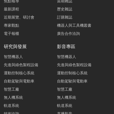
焦點報導
當期雜誌
最新課程
歷史雜誌
近期展覽、研討會
訂購雜誌
專家觀點
機器人與工具機叢書
電子報櫃
廣告合作洽詢
研究與發展
影音專區
智慧機器人
智慧機器人
先進與綠色製程設備
先進與綠色製程設備
運動控制核心系統
運動控制核心系統
自動駕駛與電動車
自動駕駛與電動車
智慧工廠
智慧工廠
無人機系統
無人機系統
軌道系統
軌道系統
技術洽詢
直播影音