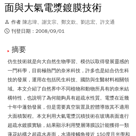
面與大氣電漿鍍膜技術
作者
陳志瑋
、
謝文宗
、
鄭文欽
、
劉志宏
、
許文通
刊登日期：2008/09/01
摘要
仿生技術就是向大自然生物學習、模仿以取得發展靈感的
一門科學，目前極熱門的奈米科技，許多也是結合仿生科
技的發展，運用在包括民生科技、國防與生醫材料相關領
域。本文介紹了自然界中不同植物和動物所具有的奈米結
構特性，也說明了為何能夠具有超疏水性質。電漿在近幾
十年中蓬勃發展，但是需要真空裝置及腔體導致其不適用
大面積製程。本文利用大氣電漿沉積技術在玻璃表面進行
超疏水鍍膜實驗，結果顯示利用雙層薄膜設計能獲得一類
蓮花結構之超疏水表面，水滴接觸角接近 150度且光學和