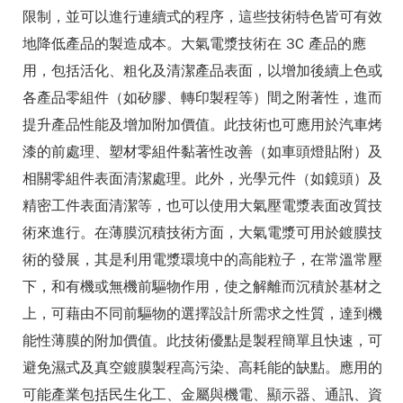
限制，並可以進行連續式的程序，這些技術特色皆可有效
地降低產品的製造成本。大氣電漿技術在 3C 產品的應
用，包括活化、粗化及清潔產品表面，以增加後續上色或
各產品零組件（如矽膠、轉印製程等）間之附著性，進而
提升產品性能及增加附加價值。此技術也可應用於汽車烤
漆的前處理、塑材零組件黏著性改善（如車頭燈貼附）及
相關零組件表面清潔處理。此外，光學元件（如鏡頭）及
精密工件表面清潔等，也可以使用大氣壓電漿表面改質技
術來進行。在薄膜沉積技術方面，大氣電漿可用於鍍膜技
術的發展，其是利用電漿環境中的高能粒子，在常溫常壓
下，和有機或無機前驅物作用，使之解離而沉積於基材之
上，可藉由不同前驅物的選擇設計所需求之性質，達到機
能性薄膜的附加價值。此技術優點是製程簡單且快速，可
避免濕式及真空鍍膜製程高污染、高耗能的缺點。應用的
可能產業包括民生化工、金屬與機電、顯示器、通訊、資