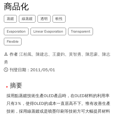
商品化
蒸鍍
線蒸鍍
透明
軟性
Evaporation
Linear Evaporation
Transparent
Flexible
作者
江柏風
、
陳建志
、
王慶鈞
、
黃智勇
、
陳思豪
、
陳志
勇
刊登日期：2011/05/01
摘要
採用點蒸鍍技術生產OLED產品時，在OLED材料的利用率
只有3％，使得OLED的成本一直居高不下。惟有改善生產
技術，採用線蒸鍍或是噴墨印刷等技術方可大幅提昇材料