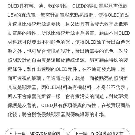
OLED具有輕、薄、軟的特性。OLED的驅動電壓只需低於
15V的直流電，無需升高電壓來點亮燈源，使得OLED的點
亮速度比傳統燈源還要快，且又因具有高發光效率及低驅
動電壓的特性，所以比傳統燈源更為省電。藉由不同OLED
材料就可以發出不同顏色的光，使得OLED除了發出白色光
源之外，也可配合情境的設計，發出所需要的光色，對於
照明設計的自由度是遠勝於傳統燈源。另可藉由特殊的製
程條件，製作出透明的OLED元件，在不通電發光時，是一
面可透視的玻璃，但通電之後，就是一面被點亮的照明燈
具或是顯示器。因OLED材料為有機材料，本身並不含汞，
所以不會像螢光燈管一樣，會有汞污染的問題，對於環境
保護是友善的。OLED具有多項優異的特性，在被實現商品
化後，將會慢慢侵蝕顯示器與傳統燈源的市場。
上一篇
-
MOCVD反應室內
下一篇
-
ZnO薄膜沉積之前