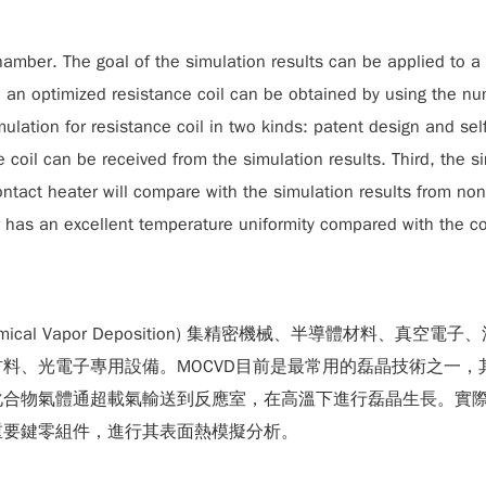
ber. The goal of the simulation results can be applied to a l
th an optimized resistance coil can be obtained by using the 
simulation for resistance coil in two kinds: patent design and s
coil can be received from the simulation results. Third, the s
ntact heater will compare with the simulation results from non-c
ter has an excellent temperature uniformity compared with the
c Chemical Vapor Deposition) 集精密機械、半導體
料、光電子專用設備。MOCVD目前是最常用的磊晶技術之一
合物氣體通超載氣輸送到反應室，在高溫下進行磊晶生長。實際
重要鍵零組件，進行其表面熱模擬分析。