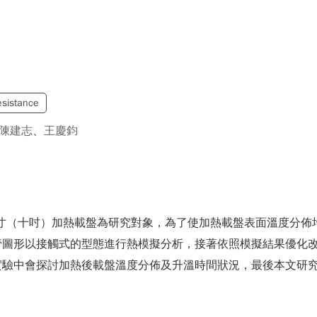
sistance
陳建志
、
王慶鈞
尺寸（十吋）加熱載盤為研究對象，為了使加熱載盤表面溫度分
管圖形以接觸式的型態進行熱模擬分析，接著依照模擬結果優化
驗中會探討加熱後載盤溫度分佈及升溫時間狀況，最後本文研究