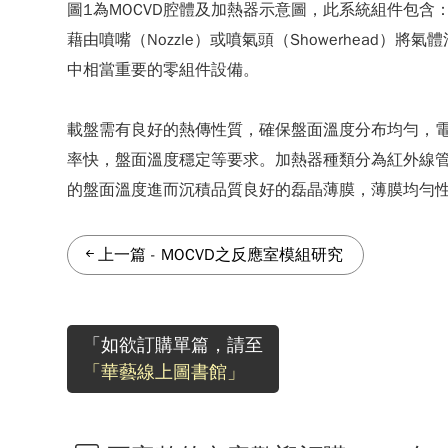
圖1為MOCVD腔體及加熱器示意圖，此系統組件包
藉由噴嘴（Nozzle）或噴氣頭（Showerhea
中相當重要的零組件設備。
載盤需有良好的熱傳性質，確保盤面溫度分布均勻，
率快，盤面溫度穩定等要求。加熱器種類分為紅外線管
的盤面溫度進而沉積品質良好的磊晶薄膜，薄膜均勻性
上一篇
-
MOCVD之反應室模組研究
「如欲訂購單篇，請至
「華藝線上圖書館」