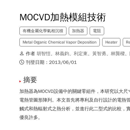
MOCVD加熱模組技術
有機金屬化學氣相沉積
加熱器
電阻
Metal Organic Chemical Vapor Deposition
Heater
Re
作者
胡智愷
、
林義鈞
、
利定東
、
黃智勇
、
林龔樑
、
刊登日期：2013/06/01
摘要
加熱器為MOCVD設備中的關鍵零組件，本研究以大
電熱管圖形陣列。本文首先將專利及自行設計的電熱
觸式和熱輻射式之熱分析，並進行此二型式的比較，實
優良許多。