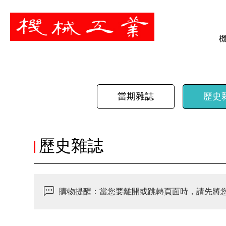
暫停
當期雜誌
歷史
歷史雜誌
購物提醒：當您要離開或跳轉頁面時，請先將