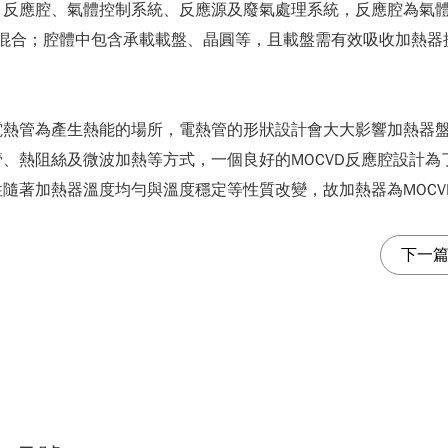
含：反應腔、氣體控制系統、反應源及廢氣處理系統，反應腔為氣
d）將氣體混合；腔體中包含承載載盤、晶圓等，且載盤需有效吸收
電熱管為產生熱能的場所，電熱管的形狀設計會大大影響加熱器
、熱阻絲及微波加熱等方式，一個良好的MOCVD反應腔設計為
隨著加熱器溫度均勻與溫度穩定等性質改變，故加熱器為MOCV
下一