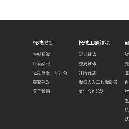
機械脈動
機械工業雜誌
焦點報導
當期雜誌
智
最新課程
歷史雜誌
先
近期展覽、研討會
訂購雜誌
運
專家觀點
機器人與工具機叢書
自
電子報櫃
廣告合作洽詢
智
無
軌
技