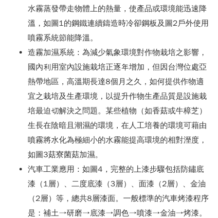
水霧蒸發帶走物體上的熱量，使產品或環境能迅速降
溫，如圖1的鋼鐵連續鑄造時冷卻鋼板及圖2戶外使用
噴霧系統節能降溫。
造霧加濕系統：為減少氣象環境對作物栽培之影響，
國內利用室內設施栽培正逐年增加，但因台灣位處亞
熱帶地區，高溫期長達8個月之久，如何提供作物適
宜之栽培及生產環境，以提升作物生產品質是設施栽
培最迫切解決之問題。某些植物（如香菇或牛樟芝）
生長在陰暗且潮濕的環境，在人工培養的環境可藉由
噴霧將水化為極細小的水霧能提高環境的相對溼度，
如圖3菇寮菌菇加濕。
汽車工業應用：如圖4，完整的上漆步驟包括防鏽底
漆（1層）、二度底漆（3層）、面漆（2層）、金油
（2層）等，總共8層漆面。一般標準的汽車烤漆程序
是：補土→研磨→底漆→調色→噴漆→金油→烤漆。