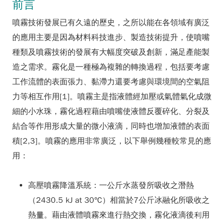
前言
噴霧技術發展已有久遠的歷史，之所以能在各領域有廣泛
的應用主要是因為材料科技進步、製造技術提升，使噴嘴
種類及噴霧技術的發展有大幅度突破及創新，滿足產能製
造之需求。霧化是一種極為複雜的轉換過程，包括要考慮
工作流體的表面張力、黏滯力還要考慮與環境間的空氣阻
力等相互作用[1]。噴霧主是指液體經加壓或氣體氣化成微
細的小水珠，霧化過程藉由噴嘴使液體反覆碎化、分裂及
結合等作用形成大量的微小液滴，同時也增加液體的表面
積[2,3]。噴霧的應用非常廣泛，以下舉例幾種較常見的應
用：
高壓噴霧降溫系統：一公斤水蒸發所吸收之潛熱
（2430.5 kJ at 30°C）相當於7公斤冰融化所吸收之
熱量。藉由液體噴霧來進行熱交換，霧化液滴後利用