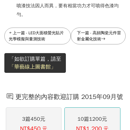
噴漆技法因人而異，要有相當功力才可噴得色漆均
勻。
上一篇
-
LED大面積螢光貼片
下一篇
-
高頻陶瓷元件雷
光學模擬與量測技術
射金屬化技術
「如欲訂購單篇，請至
「華藝線上圖書館」
更完整的內容歡迎訂購 2015年09月號
3篇450元
10篇1200元
NT$450
NT$1,200
元
元