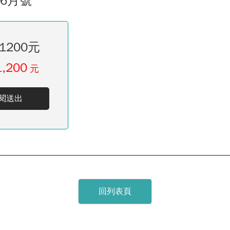
06月號
1200元
1,200
元
閱送出
回列表頁