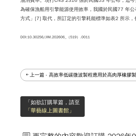
油消費率。現行CNS 2316 係於民國53 年公布，
為確保漁船用引擎能源使用效率，我國於民國77 年公
方式」[7] 取代，所訂定的引擎耗能標準如表2 所
DOI:10.30256/JIM.202606_（519）.0011
上一篇
-
高效率低碳微波製程應用於高肉厚橡膠
「如欲訂購單篇，請至
「華藝線上圖書館」