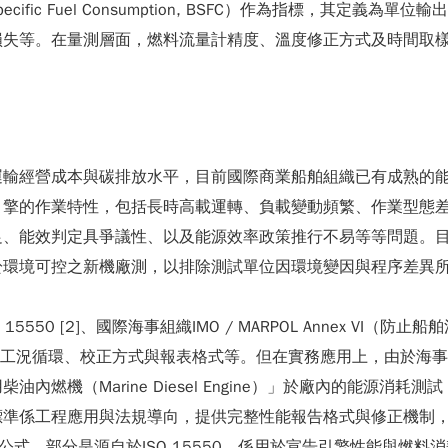
ific Fuel Consumption, BSFC）作為指標，其定義
損失等。在量測層面，燃料流量計精度、溫度修正方式及時間取
運輸經營成本與碳排放水平，目前國際商業船舶組織已有成熟的
引擎的作業特性，包括長時高載運轉、負載變動頻繁、作業型態
足、能效判定具爭議性、以及能源效率政策推行不易等等問題。
環境可控之新機廠測，以排除測試單位因環境變因與程序差異所
 15550 [2]、國際海事組織IMO / MARPOL Annex VI
、工況循環、校正方式與報表格式等。但在實務應用上，由於海
燃機（Marine Diesel Engine）」於廠內的能源消
，此一標準係工程應用與法規導向，提供完整性能報告格式與修正機
正公式，部分是源自於ISO 15550，係用於宣告引擎性能與燃