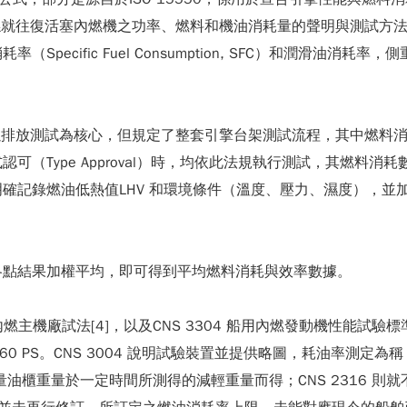
:2002 係就往復活塞內燃機之功率、燃料和機油消耗量的聲明與
pecific Fuel Consumption, SFC）和潤滑油
雖以排放測試為核心，但規定了整套引擎台架測試流程，其中燃料消耗
Type Approval）時，均依此法規執行測試，其燃料消耗數據
記錄燃油低熱值LHV 和環境條件（溫度、壓力、濕度），並加
。
各點結果加權平均，即可得到平均燃料消耗與效率數據。
主機廠試法[4]，以及CNS 3304 船用內燃發動機性能試驗標準[
 至60 PS。CNS 3004 說明試驗裝置並提供略圖，耗油率測定為
油櫃重量於一定時間所測得的減輕重量而得；CNS 2316 則