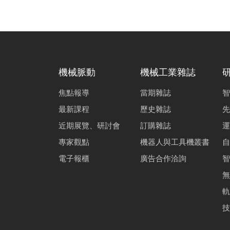
機械脈動
機械工業雜誌
焦點報導
當期雜誌
智
最新課程
歷史雜誌
先
近期展覽、研討會
訂購雜誌
運
專家觀點
機器人與工具機叢書
自
電子報櫃
廣告合作洽詢
智
無
軌
技