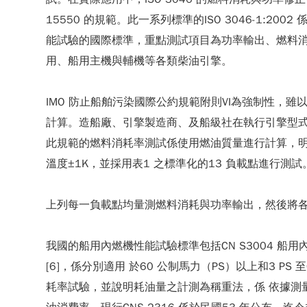
15550 的規範。此一系列標準的ISO 3046-1
能試驗的國際標準，重點測試項目為功率輸出、燃料消耗率（S
用、船用主機與輔機等各類柴油引擎。
IMO 防止船舶污染國際公約規範附則VI為強制性，
計算。造船廠、引擎製造商、及船級社在執行引擎型式認可（
此規範的燃料消耗率測試係使用燃油質量進行計算，明確
溫度±1K，並採用表1 之標準化的13 負載點進行測試
上列每一負載點均量測燃料消耗與功率輸出，然後將
我國的船用內燃機性能試驗標準包括CN S3004 船用內燃
[6]，係分別適用 於60 公制馬力（PS）以上和3 PS
耗率試驗，並說明耗油量之計測為稱重法，係 依據測量