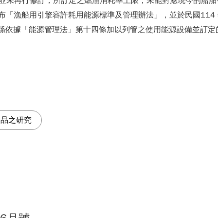
迄今並未再行修訂，所訂定之燃油消耗率上限，未能對應現今的船舶引
布「漁船用引擎容許耗用能源標準及管理辦法」，並於民國114 
示，係依據「能源管理法」第十四條加以列管之使用能源設備並訂
製品之研究