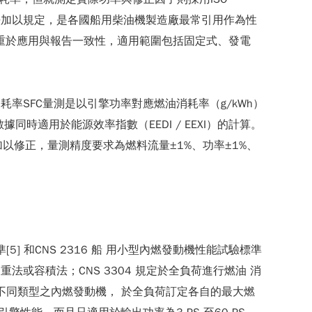
測試方法加以規定，是各國船用柴油機製造廠最常引用作為性
消耗率，側重於應用與報告一致性，適用範圍包括固定式、發電
率SFC量測是以引擎功率對應燃油消耗率（g/kWh）
同時適用於能源效率指數（EEDI / EEXI）的計算。
以修正，量測精度要求為燃料流量±1%、功率±1%、
5] 和CNS 2316 船 用小型內燃發動機性能試驗標準
稱 重法或容積法；CNS 3304 規定於全負荷進行燃油 消
就不同類型之內燃發動機， 於全負荷訂定各自的最大燃