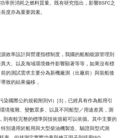
為單位輸出功率所消耗之燃料質量。既有研究指出，影響BSFC之
樣長度亦為重要因素。
能源效率設計與營運指標制度，我國的船舶能源管理則
差異大、以及海域環境條件影響顯著等等，如果沒有標
目前的測試需求主要分為新機廠測（出廠前）與裝船後
導致的結果偏移 。
（防止船舶污染國際公約規範附則VI）[3]，已經具有作為船用引
事環境複雜、變數眾多、以及不同船型／用途差異，測
耗測試，則有較完整的標準與技術規範可以依循。其中主要的
制，特別適用於船用與大型柴油機製造、驗證與型式測
料消耗率，但就測定實際功率與修正因子則採用ISO