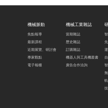
機械脈動
機械工業雜誌
焦點報導
當期雜誌
智
最新課程
歷史雜誌
先
近期展覽、研討會
訂購雜誌
運
專家觀點
機器人與工具機叢書
自
電子報櫃
廣告合作洽詢
智
無
軌
技