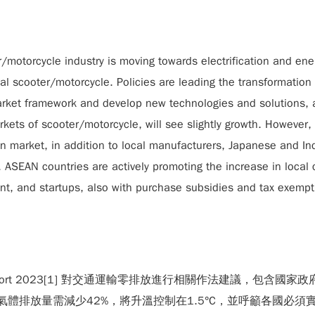
/motorcycle industry is moving towards electrification and ener
 scooter/motorcycle. Policies are leading the transformation 
arket framework and develop new technologies and solutions, a
kets of scooter/motorcycle, will see slightly growth. However,
ican market, in addition to local manufacturers, Japanese and
. ASEAN countries are actively promoting the increase in local 
nt, and startups, also with purchase subsidies and tax exemptio
 Report 2023[1] 對交通運輸零排放進行相關作法建議，
氣體排放量需減少42%，將升溫控制在1.5°C，並呼籲各國必