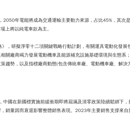
y, IEA)[2] 指出，2050年電能將成為交通運輸主要動力來源，占比45
時市場上將以純電車款為主。
轉型策略》，研擬淨零十二項關鍵戰略行動計劃，有關運具電動化發
進相關廠商竭力發展電動機車及能源補充設施基礎環境與生態系
策趨勢，以及指標廠商動態(包含傳統車廠、電動機車廠、解決
準，中國在新國標實施前緩衝期即將屆滿及清零政策陸續鬆綁下
銷量因而衰退影響整體銷售表現。2023年主要銷售支撐來自於東