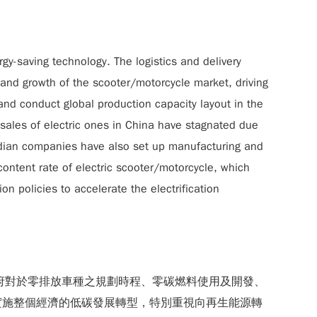
gy-saving technology. The logistics and delivery
and growth of the scooter/motorcycle market, driving
nd conduct global production capacity layout in the
 sales of electric ones in China have stagnated due
 Indian companies have also set up manufacturing and
content rate of electric scooter/motorcycle, which
n policies to accelerate the electrification
包含國家政府對於零排放車種之規劃時程、零碳燃料使用及開發、
須實施整個經濟的低碳發展轉型，特別重視向再生能源轉