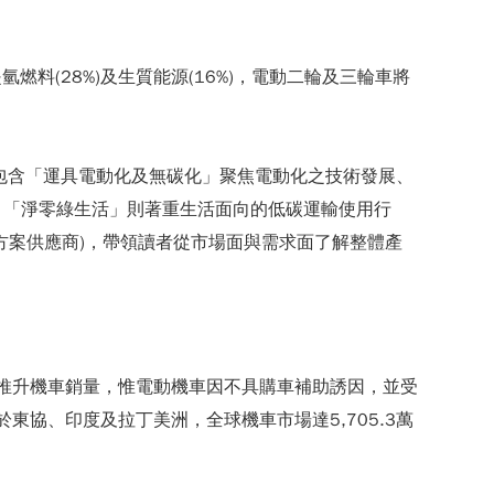
%，其次是氫燃料(28%)及生質能源(16%)，電動二輪及三輪車將
展包含「運具電動化及無碳化」聚焦電動化之技術發展、
；「淨零綠生活」則著重生活面向的低碳運輸使用行
方案供應商)，帶領讀者從市場面與需求面了解整體產
，推升機車銷量，惟電動機車因不具購車補助誘因，並受
協、印度及拉丁美洲，全球機車市場達5,705.3萬