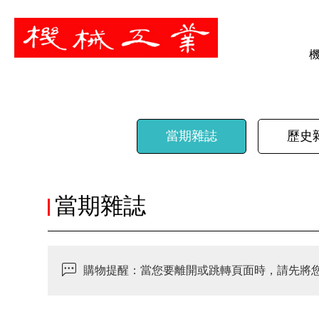
暫停
當期雜誌
歷史
當期雜誌
購物提醒：當您要離開或跳轉頁面時，請先將