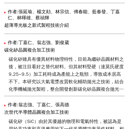
作者:張延瑜、楊文勛、林宗信、傅春能、藍春發、丁嘉
仁、林暉雄、蔡禎輝
超薄導光板之新式製程技術介紹
作者:丁嘉仁、翁志強、劉俊葳
碳化矽晶圓複合加工技術
碳化矽雖具有優異材料物理特性，目前為繼矽晶圓材料之
後，被注目看好之替代材料。但其材料堅硬（達莫氏硬度
9.25~9.5）加工耗時成為產能上之瓶頸，導致成本居高
不下。本研究以大氣電漿改質軟化輔助拋光之技術，結合
化學機械拋光製程，整合開發創新碳化矽晶圓複合拋光技
術，達到加速4吋碳化矽晶圓拋光製程之移除效率，並提
升基板之表面拋光品質。
作者:翁志強、丁嘉仁、張高德
次世代半導體晶圓複合加工技術
碳化矽（SiC）由於其優越的物理和電氣特性，被認為是