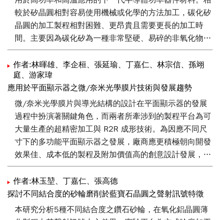
用於高功率和高溫應用的下一代半導體功率器件材料。相
較於矽晶圓相對容易使用機械或化學的方法加工，碳化矽
晶圓的加工製程相對困難、更昂貴且需要更長的加工時
間。主要因為碳化矽為一種非常堅硬、易碎的非氧化物陶
瓷材料。本研究主要開發超音波輔助輪磨技術以及電漿輔
助拋光兩種複合加工技術，作為提升碳化矽晶圓加工速率
作者:林暉雄、李企桓、張延瑜、丁嘉仁、林宗信、孫翊
庭、游家瑋
的手段。
應用於平面顯示器之微/奈米光學膜片技術與發展趨勢
微/奈米光學膜片與導光結構的設計在平面顯示器的發展
過程中扮演著關鍵角色，而兩者所牽涉到的製程平台為可
大量生產的超精密加工與 R2R 成形技術。為因應不同尺
寸下的多功能平面顯示器之發展，廠商應更積極朝向開發
效果佳、成本低的製程及附加價值高的創意設計發展，以
提供本身的競爭優勢。在國內科專計畫的推動與國內業者
的通力合作之下，屬於國內自有的關鍵光學零組件及其衍
作者:林玉堃、丁嘉仁、張高德
生之光機設計與製作技術已漸成熟。本文就利用平面或滾
探討不同結合度的砂輪磨削於藍寶石晶圓之聲射訊號特徵
筒超精密加工技術所發展的代表性技術與產品進行介紹，
本研究分析5種不同結合度之鑽石砂輪，在氧化鋁晶圓薄
包括:超薄導光板、防刮增亮複合式光學膜片、按鍵導光