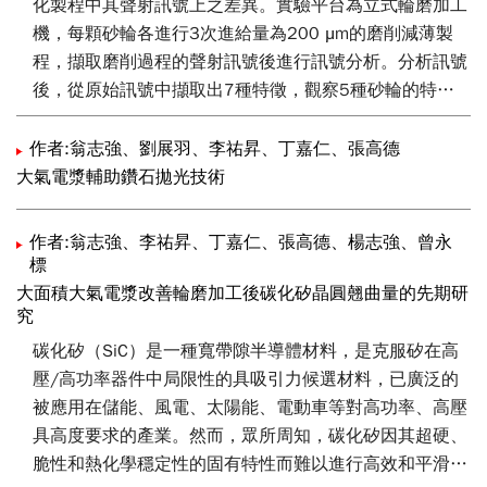
化製程中其聲射訊號上之差異。實驗平台為立式輪磨加工
膜、奈米結構抗反射膜片等等。
機，每顆砂輪各進行3次進給量為200 μm的磨削減薄製
程，擷取磨削過程的聲射訊號後進行訊號分析。分析訊號
後，從原始訊號中擷取出7種特徵，觀察5種砂輪的特徵
差異，與研磨過程的訊號特徵變化。比較各類特徵，發現
磨損率 > 0.1的砂輪與第一次進行磨削的藍寶石晶圓，因
作者:翁志強、劉展羽、李祐昇、丁嘉仁、張高德
晶圓表面粗糙度值較後續進行的兩次低，所以訊號特徵表
大氣電漿輔助鑽石拋光技術
現較其他兩次不同。相反的，較小的磨損率 < 0.05則較
不受加工件表面粗糙度所影響。不僅從特徵訊號中歸納出
作者:翁志強、李祐昇、丁嘉仁、張高德、楊志強、曾永
砂輪的表面變化差異，而且驗證不同結合度在聲射訊號頻
標
帶上的比率。
大面積大氣電漿改善輪磨加工後碳化矽晶圓翹曲量的先期研
究
碳化矽（SiC）是一種寬帶隙半導體材料，是克服矽在高
壓/高功率器件中局限性的具吸引力候選材料，已廣泛的
被應用在儲能、風電、太陽能、電動車等對高功率、高壓
具高度要求的產業。然而，眾所周知，碳化矽因其超硬、
脆性和熱化學穩定性的固有特性而難以進行高效和平滑的