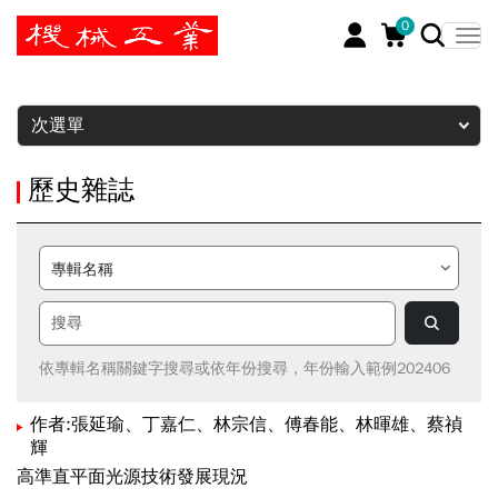
0
暫停
次選單
歷史雜誌
依專輯名稱關鍵字搜尋或依年份搜尋，年份輸入範例202406
作者:張延瑜、丁嘉仁、林宗信、傅春能、林暉雄、蔡禎
輝
高準直平面光源技術發展現況