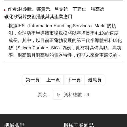
加工。再者，因應SiC晶圓尺寸的放大，具有高材料移除
效率的輪磨製程逐漸成為加工的主流之一。然而，由於塑
作者:林義暐、鄭貴元、呂文鎔、丁嘉仁、張高德
性變形和斷裂等「應力誘導」現象，研磨過程不可避免地
碳化矽裂片技術淺談與其產業應用
會在晶圓表面下方引入損傷層。本文嘗試以自行發展的大
根據IHS（Information Handling Services）Markit的預
氣電漿乾式蝕刻設備，去除輪磨加工應力導致的翹曲。實
測，全球功率半導體市場規模將以年增長率4.1%的速度
驗初步結果顯示大氣電漿設備可快速且有效的將晶圓翹曲
成長。其中，以目前正蓬勃發展的第三代半導體材料碳化
量由單面輪磨(採用8000號砂輪)後的110-150 µm，降回
矽（Silicon Carbide, SiC）為例，此材料具備高頻、高功
10-20 µm（輪磨前的晶圓翹曲量）。
率、耐高溫且耐高壓的電器特性，預期未來會更廣泛的應
用在電動車、充電樁、太陽能、離岸風電、基地台與5G
等[1]。硬度方面，SiC僅次於鑽石與碳化硼，因此在切
割、研磨時也較為困難，並且晶圓尺寸越大越棘手，SiC
第一頁
上一頁
下一頁
最尾頁
晶錠切割為晶圓的過程即唯一重要的製程技術，如何透過
快速、有效率的技術進行晶錠切割，許多公司都投入資源
頁次：
資料總數：9
進行相關的技術研發。本文將針對近年來各種主要切割技
術進行討論與分析，提供讀者在進入晶錠切割技術領域的
參考。
機械脈動
機械工業雜誌