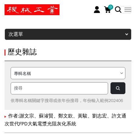
0
暫停
次選單
歷史雜誌
依專輯名稱關鍵字搜尋或依年份搜尋，年份輸入範例202406
作者:謝文宗、蘇濬賢、鄭文欽、黃駿、劉志宏、許文通
次世代FPD大氣電漿光阻灰化系統