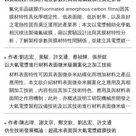
氟化非晶碳膜(Fluorinated amorphous carbon films)因其
膜材特性具化學穩定性、低表面能、低折射率，以及良好
之電熱性質而廣泛運用於產業界；本文以電漿輔助化學氣
相沉積法製備氟碳膜，藉以實驗設計法與其膜材特性分
析，了解製程參數與膜材特性間關係，並建立其電漿鍍膜
機制。研究發現，運用實驗設計法有系統之探討
CH2F2/CF4電漿製備氟碳膜，CF4流量及沉積溫度為影響
作者:劉志宏、黃駿、許文通、蔡禎輝、張所鋐
成膜速率之最顯著因子；於適當CF4流量、低溫及高電漿
以大氣電漿進行材料表面微米級圖案化之加工技術
功率參數中，可獲得高沉積速率製程；高F/C比膜材其薄
材料表面特性可因其表面微奈米結構化而增加材料之產品
膜之熱穩定性表現較差。然而，熱穩定性可由沉積溫度提
應用性。本文欲介紹材料表面微奈米圖案化之應用及其相
高及熱處理步驟進行改善。
關加工技術，內容包括其加工技術特色、應用及與材料表
面間之作用機制；此外，亦概述說明工研院機械所開發之
大氣電漿製程設備技術及以其技術進行材料表面微米級圖
案化之應用可行性。
作者:陳志瑋、謝文宗、鄭文欽、劉志宏、許文通
仿生技術發展概論：超疏水表面與大氣電漿鍍膜技術