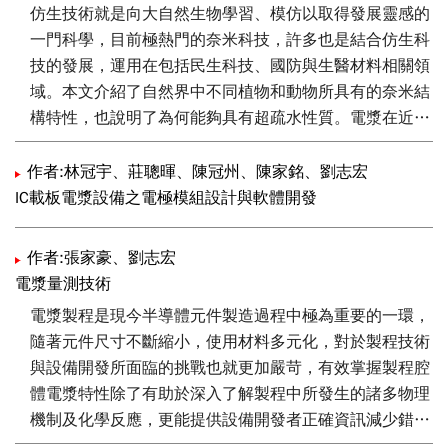
仿生技術就是向大自然生物學習、模仿以取得發展靈感的
一門科學，目前極熱門的奈米科技，許多也是結合仿生科
技的發展，運用在包括民生科技、國防與生醫材料相關領
域。本文介紹了自然界中不同植物和動物所具有的奈米結
構特性，也說明了為何能夠具有超疏水性質。電漿在近幾
十年中蓬勃發展，但是需要真空裝置及腔體導致其不適用
大面積製程。本文利用大氣電漿沉積技術在玻璃表面進行
作者:林冠宇、莊聰暉、陳冠州、陳家銘、劉志宏
超疏水鍍膜實驗，結果顯示利用雙層薄膜設計能獲得一類
IC載板電漿設備之電極模組設計與軟體開發
蓮花結構之超疏水表面，水滴接觸角接近 150度且光學和
機械性質良好。
作者:張家豪、劉志宏
電漿量測技術
電漿製程是現今半導體元件製造過程中極為重要的一環，
隨著元件尺寸不斷縮小，使用材料多元化，對於製程技術
與設備開發所面臨的挑戰也就更加嚴苛，有效掌握製程腔
體電漿特性除了有助於深入了解製程中所發生的諸多物理
機制及化學反應，更能提供設備開發者正確資訊減少錯誤
嘗試機率。本文將針對常用之電漿診斷工具包含蘭牟爾探