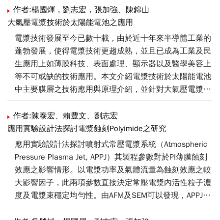
作者:楊國煇，劉志宏，張加強、陳錦山
大氣壓電漿技術於太陽能電池之應用
電漿技術發展至今已數十載，由於近十年來半導體工業的
蓬勃發展，使得電漿技術更趨成熟，並且已成為工業及民
生應用上如薄膜科技、表面處理、顯示器以及醫學美容上
等不可或缺的技術應用。本文介紹電漿技術於太陽能電池
中主要膜層之技術應用與原理介紹，並針對大氣壓電漿於
化學氣相沉積以及高真空之物理氣相沉積機制之優劣說
明。大氣壓電漿於太陽能電池應用的部份，分別介紹矽基
作者:陳泰宏、賴豊文、劉志宏
太陽能電池之表面粗化、抗反射膜以及透明導電膜之製備
應用實驗設計法探討電漿蝕刻Polyimide之研究
與應用。最後，亦概要說明大氣壓電漿表面改質技術之議
應用實驗設計法探討噴射式常壓電漿系統（Atmospheric
題與未來展望。
Pressure Plasma Jet, APPJ）其製程參數對於PI薄膜蝕刻
效應之影響情形。以電漿功率及氣體流量為蝕刻效應之較
大影響因子，此兩項參數直接決定常壓電漿內活性粒子濃
度及電漿束穩定均勻性。由AFM及SEM可以發現，APPJ獨
特進氣設計使其電漿束能量集中處理後，其表面形態產生