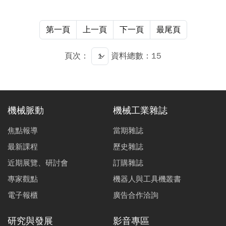
針及電漿光譜量測進行介紹。
第一頁
上一頁
下一頁
最尾頁
頁次：
資料總數：15
機械脈動
機械工業雜誌
焦點報導
當期雜誌
最新課程
歷史雜誌
近期展覽、研討會
訂購雜誌
專家觀點
機器人與工具機叢書
電子報櫃
廣告合作洽詢
研究與發展
影音專區