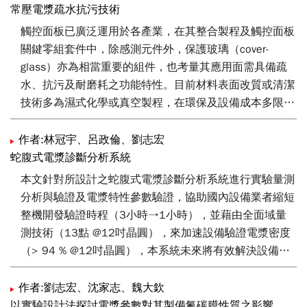
的技術進程概論。
常壓電漿疏水抗污技術
觸控面板已廣泛運用於各產業，在其整合製程及觸控面板
關鍵零組套件中，除感測元件外，保護玻璃（cover-
glass）亦為相當重要的組件，也考量其應用面需具備疏
水、抗污及耐磨耗之功能特性。目前材料表面改質或清潔
技術多為濕式化學或真空製程，在環保及設備成本多限制
了產業應用；工研院機械所以自有常壓電漿處理模組專利
及關鍵製程自動化能力，結合疏水藥劑建構保護玻璃抗污
作者:林冠宇、呂政倫、劉志宏
量產技術；其主要導入市場為材料表面改質、清潔與鍍膜
蛇腹式電漿診斷分析系統
產業應用，所建構之設備將可減少30%以上之藥劑使用，
本文針對所設計之蛇腹式電漿診斷分析系統進行實驗量測
對環境更加友善。
分析與驗證及電漿特性參數驗證，協助國內設備業者縮短
整機開發驗證時程（3小時→1小時），並藉由全面域量
測技術（13點 @12吋晶圓），來加速設備驗證電漿密度
（> 94 % @12吋晶圓），本系統未來將有效解決設備空
間限制因素，無法快速驗證電漿特性之問題，並提供國內
設備業者進行全面域量測技術。
作者:劉志宏、沈家志、魏大欽
以實驗設計法探討電漿參數對其製備氟碳膜性質之影響