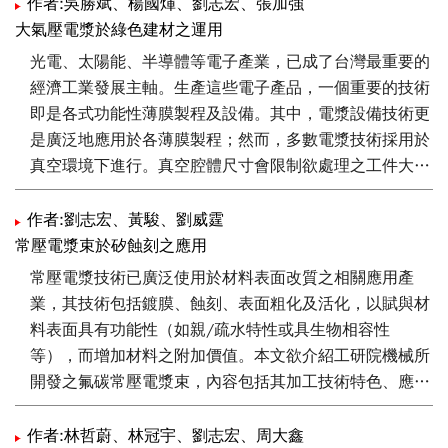
微粗糙化；APPJ亦使表面極性鍵結增加進而親水特性增
作者:吳勝斌、楊國煇、劉志宏、張加強
加。APPJ即利用電漿產生之活性粒子破壞薄膜表面之有機
大氣壓電漿於綠色建材之運用
基團，使其產生反應形成CO、CO2或是水氣而揮發至環
光電、太陽能、半導體等電子產業，已成了台灣最重要的
境中，造成高分子鏈分解，形成蝕刻的效果。
經濟工業發展主軸。生產這些電子產品，一個重要的技術
即是各式功能性薄膜製程及設備。其中，電漿設備技術更
是廣泛地應用於各薄膜製程；然而，多數電漿技術採用於
真空環境下進行。真空腔體尺寸會限制欲處理之工件大
小，而維護真空腔體製程也間接提升產品製造成本。
作者:劉志宏、黃駿、劉威霆
大氣壓電漿顧名思義即是指於一大氣壓或接近一大氣壓之
常壓電漿束於矽蝕刻之應用
狀態下所產生的電漿。大氣壓電漿技術不受真空腔體的限
常壓電漿技術已廣泛使用於材料表面改質之相關應用產
制，可導入連續式生產程序，這些技術特點皆可有效地降
業，其技術包括鍍膜、蝕刻、表面粗化及活化，以賦與材
低面板或太陽能等須大面積生產之製造成本。本文將介紹
料表面具有功能性（如親/疏水特性或具生物相容性
大氣壓電漿技術（Atmospheric-pressure Plasma
等），而增加材料之附加價值。本文欲介紹工研院機械所
Technology）及其應用。內容主要針對近幾年來工研院大
開發之氟碳常壓電漿束，內容包括其加工技術特色、應用
氣壓電漿技術在光電薄膜上的發展方向，包括TFT面板、
及與矽晶圓表面間之作用機制；此外，亦探討其電漿束於
觸控面板、或薄膜太陽能電池部分的應用，作一個整合性
矽材蝕刻之應用可行性。
作者:林哲蔚、林冠宇、劉志宏、周大鑫