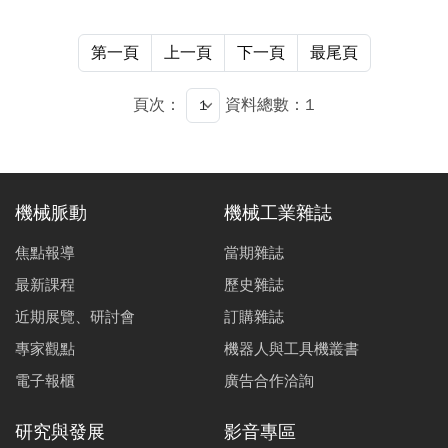
第一頁
上一頁
下一頁
最尾頁
頁次：
資料總數：1
機械脈動
機械工業雜誌
焦點報導
當期雜誌
最新課程
歷史雜誌
近期展覽、研討會
訂購雜誌
專家觀點
機器人與工具機叢書
電子報櫃
廣告合作洽詢
研究與發展
影音專區