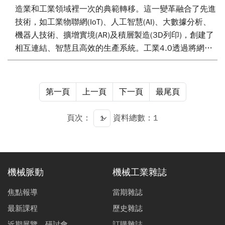
造業和工業領域裡一次的典範轉移。這一變革融合了先進
技術，如工業物聯網(IoT)、人工智慧(AI)、大數據分析、
機器人技術、擴增實境(AR)及積層製造(3D列印)，創建了
相互連結、智慧且高效的生產系統。工業4.0透過將網路
實體系統(CPS)整合進生產過程，進一步推動了這項進
化。這些CPS由相互連結的感測器、執行器和運算裝置組
成，它們透過網際網路相互通訊及與中央控制系統通訊，
第一頁
上一頁
下一頁
最尾頁
此種連結能夠實現生產流程的即時監控、分析及優化。
頁次：
資料總數：1
機械脈動
機械工業雜誌
焦點報導
當期雜誌
最新課程
歷史雜誌
近期展覽、研討會
訂購雜誌