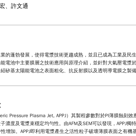
志宏、許文通
工業的蓬勃發展，使得電漿技術更趨成熟，並且已成為工業及民
陽能電池中主要膜層之技術應用與原理介紹，並針對大氣壓電漿
介紹矽基太陽能電池之表面粗化、抗反射膜以及透明導電膜之製
究
c Pressure Plasma Jet, APPJ）其製程參數對於P
濃度及電漿束穩定均勻性。由AFM及SEM可以發現，APPJ
特性增加。APPJ即利用電漿產生之活性粒子破壞薄膜表面之有機