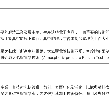
重要的經濟工業發展主軸。生產這些電子產品，一個重要的技術
術採用於真空環境下進行。真空腔體尺寸會限制欲處理之工件大
氣壓之狀態下所產生的電漿。大氣壓電漿技術不受真空腔體的限
壓電漿技術（Atmospheric-pressure Plasma Te
、觸控面板、或薄膜太陽能電池部分的應用，作一個整合性的技術
產業，其技術包括鍍膜、蝕刻、表面粗化及活化，以賦與材料表
開發之氟碳常壓電漿束，內容包括其加工技術特色、應用及與矽