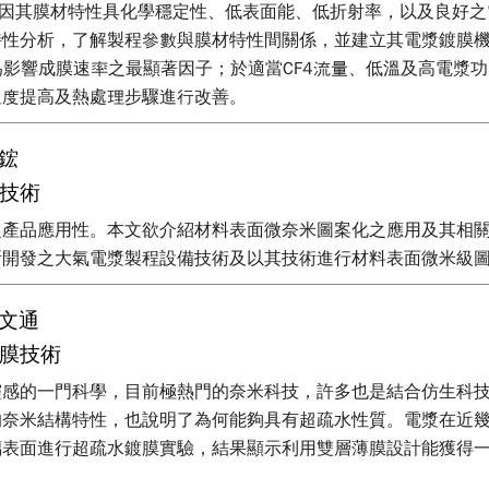
 carbon films)因其膜材特性具化學穩定性、低表面能、低折射率
特性分析，了解製程參數與膜材特性間關係，並建立其電漿鍍膜
溫度為影響成膜速率之最顯著因子；於適當CF4流量、低溫及高電漿
溫度提高及熱處理步驟進行改善。
鋐
技術
之產品應用性。本文欲介紹材料表面微奈米圖案化之應用及其相
所開發之大氣電漿製程設備技術及以其技術進行材料表面微米級
文通
膜技術
靈感的一門科學，目前極熱門的奈米科技，許多也是結合仿生科
的奈米結構特性，也說明了為何能夠具有超疏水性質。電漿在近
表面進行超疏水鍍膜實驗，結果顯示利用雙層薄膜設計能獲得一類