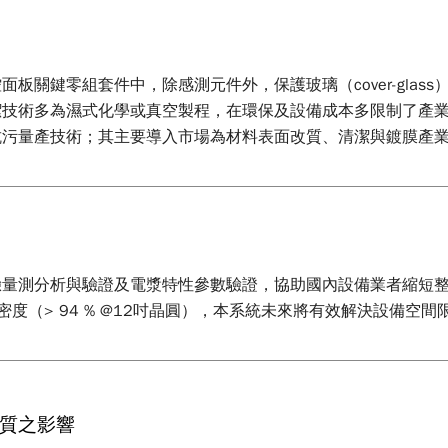
板關鍵零組套件中，除感測元件外，保護玻璃（cover-gla
潔技術多為濕式化學或真空製程，在環保及設備成本多限制了產
污量產技術；其主要導入市場為材料表面改質、清潔與鍍膜產業
量測分析與驗證及電漿特性參數驗證，協助國內設備業者縮短整
漿密度（> 94 % @12吋晶圓），本系統未來將有效解決設備
質之影響