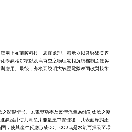
生應用上如薄膜科技、表面處理、顯示器以及醫學美容
於化學氣相沉積以及高真空之物理氣相沉積機制之優劣
備與應用。最後，亦概要說明大氣壓電漿表面改質技術
I薄膜蝕刻效應之影響情形。以電漿功率及氣體流量為蝕刻效應之較
獨特進氣設計使其電漿束能量集中處理後，其表面形態產
基團，使其產生反應形成CO、CO2或是水氣而揮發至環