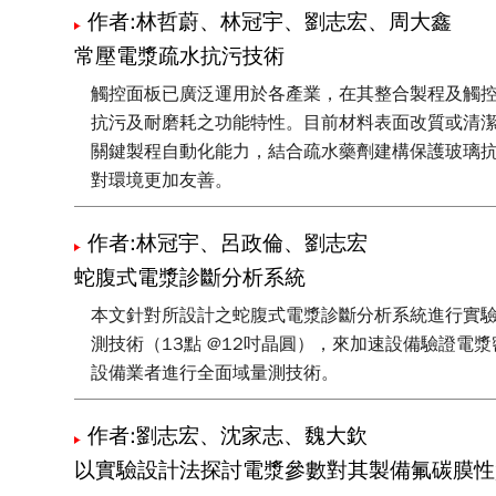
作者:林哲蔚、林冠宇、劉志宏、周大鑫
常壓電漿疏水抗污技術
觸控面板已廣泛運用於各產業，在其整合製程及觸控面
抗污及耐磨耗之功能特性。目前材料表面改質或清
關鍵製程自動化能力，結合疏水藥劑建構保護玻璃抗
對環境更加友善。
作者:林冠宇、呂政倫、劉志宏
蛇腹式電漿診斷分析系統
本文針對所設計之蛇腹式電漿診斷分析系統進行實驗
測技術（13點 @12吋晶圓），來加速設備驗證電
設備業者進行全面域量測技術。
作者:劉志宏、沈家志、魏大欽
以實驗設計法探討電漿參數對其製備氟碳膜性