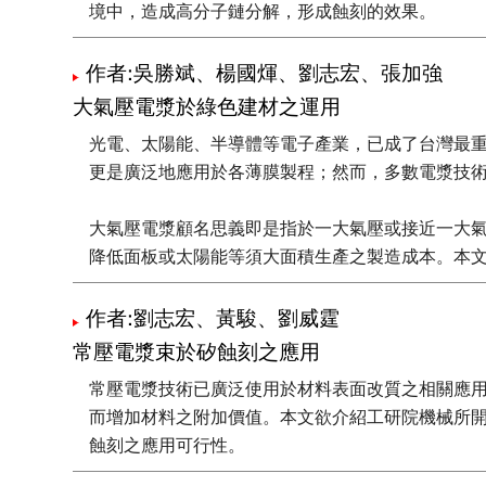
境中，造成高分子鏈分解，形成蝕刻的效果。
作者:吳勝斌、楊國煇、劉志宏、張加強
大氣壓電漿於綠色建材之運用
光電、太陽能、半導體等電子產業，已成了台灣最
更是廣泛地應用於各薄膜製程；然而，多數電漿技
大氣壓電漿顧名思義即是指於一大氣壓或接近一大
降低面板或太陽能等須大面積生產之製造成本。本文將介紹大氣
電漿技術在光電薄膜上的發展方向，包括TFT面板
作者:劉志宏、黃駿、劉威霆
常壓電漿束於矽蝕刻之應用
常壓電漿技術已廣泛使用於材料表面改質之相關應用
而增加材料之附加價值。本文欲介紹工研院機械所
蝕刻之應用可行性。