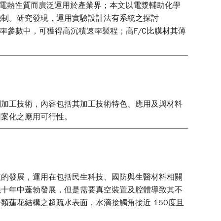
，以及良好之電熱性質而廣泛運用於產業界；本文以電漿輔助化學
機制。研究發現，運用實驗設計法有系統之探討
功率參數中，可獲得高沉積速率製程；高F/C比膜材其薄
關加工技術，內容包括其加工技術特色、應用及與材料
圖案化之應用可行性。
技的發展，運用在包括民生科技、國防與生醫材料相關
幾十年中蓬勃發展，但是需要真空裝置及腔體導致其不
蓮花結構之超疏水表面，水滴接觸角接近 150度且