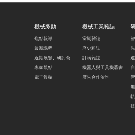
機械脈動
機械工業雜誌
焦點報導
當期雜誌
智
最新課程
歷史雜誌
先
近期展覽、研討會
訂購雜誌
運
專家觀點
機器人與工具機叢書
自
電子報櫃
廣告合作洽詢
智
無
軌
技