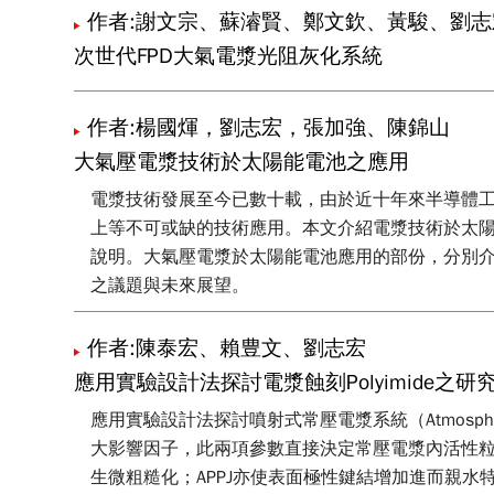
作者:謝文宗、蘇濬賢、鄭文欽、黃駿、劉
次世代FPD大氣電漿光阻灰化系統
作者:楊國煇，劉志宏，張加強、陳錦山
大氣壓電漿技術於太陽能電池之應用
電漿技術發展至今已數十載，由於近十年來半導體
上等不可或缺的技術應用。本文介紹電漿技術於太
說明。大氣壓電漿於太陽能電池應用的部份，分別
之議題與未來展望。
作者:陳泰宏、賴豊文、劉志宏
應用實驗設計法探討電漿蝕刻Polyimide之研
應用實驗設計法探討噴射式常壓電漿系統（Atmospheri
大影響因子，此兩項參數直接決定常壓電漿內活性粒子
生微粗糙化；APPJ亦使表面極性鍵結增加進而親水