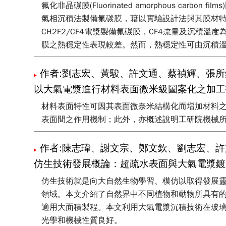
氟化非晶碳膜(Fluorinated amorphous
氣相沉積法製備氟碳膜，藉以實驗設計法與其膜材
CH2F2/CF4電漿製備氟碳膜，CF4流量及沉積
膜之熱穩定性表現較差。然而，熱穩定性可由沉積
作者:劉志宏、黃駿、許文通、蔡禎輝、張所
以大氣電漿進行材料表面微米級圖案化之加工
材料表面特性可因其表面微奈米結構化而增加材料
表面間之作用機制；此外，亦概述說明工研院機械
作者:陳志瑋、謝文宗、鄭文欽、劉志宏、許
仿生技術發展概論：超疏水表面與大氣電漿鍍
仿生技術就是向大自然生物學習、模仿以取得發展
領域。本文介紹了自然界中不同植物和動物所具有
適用大面積製程。本文利用大氣電漿沉積技術在玻璃
光學和機械性質良好。