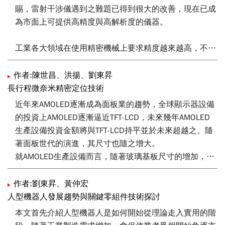
賜，雷射干涉儀遇到之難題已得到很大的改善，現在已成
為市面上可提供高精度與高解析度的儀器。
工業各大領域在使用精密機械上要求精度越來越高，不論
是工具機產業、面板產業、封裝製程等，例如因為關鍵尺
寸需求勢必得開發大行程精密定位平台，由於大行程大跨
作者:陳世昌、洪揚、劉東昇
距導致的累積誤差往往使定位過程達不到需求，在此引入
長行程微奈米精密定位技術
雷射干涉儀配合傳統的光學尺使用抑制阿貝誤差。
近年來AMOLED逐漸成為面板業的趨勢，全球顯示器設備
的投資上AMOLED逐漸逼近TFT-LCD，未來幾年AMOLED
本文發展雙回饋量測補償技術，取得回授資訊並計算控制
生產設備投資金額將與TFT-LCD持平並於未來超越之。隨
推力達到閉回授控制，藉由切換粗細定位達到高精密定位
著面板世代的演進，其尺寸也隨之增大。
的需求。
就AMOLED生產設備而言，隨著玻璃基板尺寸的增加，其
檢測所需定位精度亦隨之增加。而在其製程當中以蒸鍍及
張網與其檢測最為關鍵。由於目前全球第六代AMOLED大
作者:劉東昇、黃仲宏
行程張網技術由韓國壟斷。為了協助國內業者開發第六代
人型機器人發展趨勢與關鍵零組件技術探討
AMOLED張網機，以突破韓國技術壟斷，故吾人提出三項
本文首先介紹人型機器人是如何開始從理論走入實用的階
核心技術達成張網機之大行程精密定位要求。本文將針對