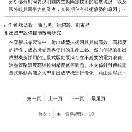
分析部分則簡要說明國內主動隔振技術的發展現況，以及
國外較具競爭力的業者，其長期佔有技術優勢的原因；接
下來的章節，則開始介紹主動隔振以及智慧結構技術發展
簡介及必要性，以及多軸主動隔振模組之架構設計及相關
作者:張益政、陳志勇、洪紹穎、劉東昇
元件之特性與選用；最後以一個精密檢測設備之振動測試
射出成型設備節能改善研究
為例，說明該設備之微振動等級的現況，並分析未來整合
在塑膠成品製造中，射出成型技術因其具備高效、高精度
多軸主動抑振模組之後的預期效益評估。
的特性，成為廣受業界使用的生產工藝。然而傳統的射出
成型機所採用的定量式驅動泵浦存在不必要的電力浪費、
油壓管路溫度高與控制精度低等問題。本文係針對傳統定
量式驅動泵浦之大型射出成型機進行優化，藉由油壓迴路
盤查、以油電伺服控制馬達取代傳統舊型定量式驅動泵浦
等方式，來提升射出機的工作效能，降低製程中無效的用
電能耗，達成最佳的節電效益。經對比於生產相同規格工
第一頁
上一頁
下一頁
最尾頁
件時的用電量表現分析，射出機進行油電伺服控制改善
前/後，機台可節省80％之用電消耗。
頁次：
資料總數：10