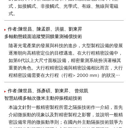
式，如接觸式、非接觸式、光學式、有線、無線與電磁
式。
作者:陳世昌、陳孟群、洪揚、劉東昇
多軸動態鏡面追蹤雙回饋量測補償技術
隨著光電產業的發展與科技的進步，大型製程設備的發展
逐漸朝向高精密定位的目標邁進。在大行程精密設備中，
如第6代以上大尺寸面板設備，精密量測系統扮演著極其
重要的角色。大行程精密設備與精密設備相比而言，大行
程精密設備需要在大行程（行程> 2000 mm）的狀況
下，仍然保持著高水準量測精度(定位精度<0.5 μm)。為
此大行程精密設備需發展一套新量測架構，結合雷射干涉
作者:陳世昌、孫彥碩、劉東昇、 曾炫凱
儀、光學尺、主動式驅動鏡面、動態鏡面誤差補償技術、
智慧結構多軸次微米主動抑振模組技術
阿貝誤差消除技術等，以達成大行程精密定位的最終目
本論文針對一般精密製程所需之隔振技術作一介紹，首先
標。本文章將針對大型程精密設備所需之量測系統特性、
介紹微振動的現象以及對精密製程之影響，並說明一般精
技術進行探討。
密設備常用的微振動準則；在國內外主動隔振技術競爭力