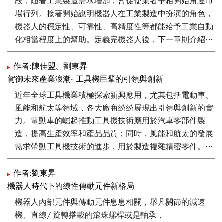
段，隨著工業製造需求增加，會促使業者爭相開始角逐市
產業大行程精密定位之需求、製程困難與此三項關鍵技術
場行列。接著開始說明機器人在工業製造中扮演的角色，
做詳細介紹。
機器人的穩定性、可靠性、高精度性等都能給予工業自動
化相當程度上的幫助。定義完機器人後，下一章則介紹人
型機器人主要的特色與技術，即比照人類擁有的視覺、思
考能力，並帶出要實現上述這些功能，所要開發的關鍵技
作者:陳佳盟、劉東昇
術如工業感測器。有了基礎認知之後，接下來介紹全球較
駕御未來產業浪潮- 工具機巨擘的引領與創新
具規模的人型機器人開發商，並帶出他們所研究專精的技
近年全球工具機業積極探索新興應用，尤其包括電動車、
術項目以及產品特色。最後則是盤點人型機器人在現階段
風能和航太等領域，各大廠商紛紛展現出引領與創新的實
的發展優劣勢以及對我國產業的影響。
力。電動車的崛起推動工具機技術應用於汽車零部件製
造，提高生產效率和產品品質；同時，風能和航太的發展
需求帶動工具機技術的進步，用於製造複雜精密零件。透
過數位化和自動化的技術創新，工具機業致力於提供高效
能、高品質的解決方案，助力新興產業的蓬勃發展。本文
作者:劉東昇
將蒐集並分析全球主要工具機廠商與臺灣主要工具機廠商
機器人時代下的線性傳動元件新格局
的對應技術與發展動態，並進一步探討這股驅動力，不僅
機器人內部元件與傳動元件息息相關，舉凡關節的減速
塑造了工具機市場格局，更在創新中激發了產業全球競爭
機、直線/ 旋轉搭載的滾珠螺桿或是軸承，