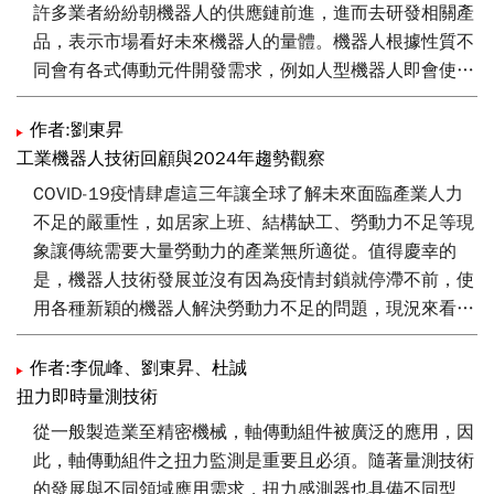
力的提升。
許多業者紛紛朝機器人的供應鏈前進，進而去研發相關產
品，表示市場看好未來機器人的量體。機器人根據性質不
同會有各式傳動元件開發需求，例如人型機器人即會使用
行星式滾柱螺桿、諧波減速機、行星減速機等，目前全球
歐洲廠商從事開發歷史較為悠久，然而普遍技術以及產能
作者:劉東昇
尚未達到一定規模。機器人除了在機構設計上的不同之
工業機器人技術回顧與2024年趨勢觀察
外，在傳動元件上埋入許多感測器、導入AI，讓機器人擁
COVID-19疫情肆虐這三年讓全球了解未來面臨產業人力
有自主決策功能，為機器人在製造業裡能否進一步發揮效
不足的嚴重性，如居家上班、結構缺工、勞動力不足等現
益的關鍵。
象讓傳統需要大量勞動力的產業無所適從。值得慶幸的
是，機器人技術發展並沒有因為疫情封鎖就停滯不前，使
用各種新穎的機器人解決勞動力不足的問題，現況來看是
一帖良藥。本文首先回顧2023年國內外機器人領導廠商
技術動態，包含全球機器人四大家族及我國代表性機器人
作者:李侃峰、劉東昇、杜誠
廠商發布的最新技術亮點，各自致力研究的項目領域，接
扭力即時量測技術
著由相關市調來評估未來全球機器人成長趨勢，包含市場
從一般製造業至精密機械，軸傳動組件被廣泛的應用，因
所在地區及機器人種類，最後說明未來趨勢及挑戰。
此，軸傳動組件之扭力監測是重要且必須。隨著量測技術
的發展與不同領域應用需求，扭力感測器也具備不同型