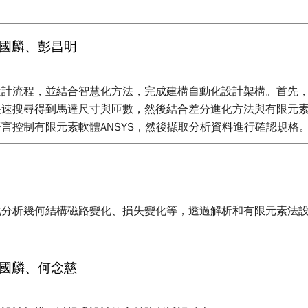
邱國麟、彭昌明
設計流程，並結合智慧化方法，完成建構自動化設計架構。首先
速搜尋得到馬達尺寸與匝數，然後結合差分進化方法與有限元素軟
言控制有限元素軟體ANSYS，然後擷取分析資料進行確認規格
化分析幾何結構磁路變化、損失變化等，透過解析和有限元素法
邱國麟、何念慈