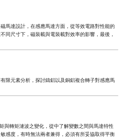
永磁馬達設計，在感應馬達方面，從等效電路對性能的
在不同尺寸下，磁裝載與電裝載對效率的影響，最後，
用有限元素分析，探討鑄鋁以及銅鋁複合轉子對感應馬
轉矩與轉矩漣波之變化，從中了解變數之間與馬達特性
之敏感度，有時無法兩者兼得，必須有所妥協取得平衡