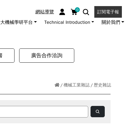
0
網站導覽
訂閱電子報
大機械學研平台
Technical Introduction
關於我們
書
廣告合作洽詢
機械工業雜誌
歷史雜誌