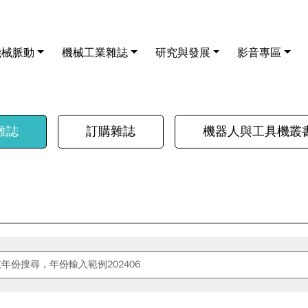
機械脈動
機械工業雜誌
研究與發展
影音專區
雜誌
訂購雜誌
機器人與工具機叢