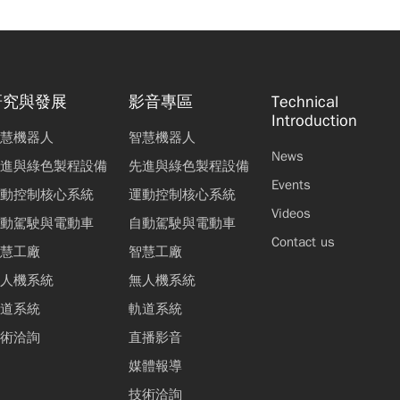
研究與發展
影音專區
Technical
Introduction
慧機器人
智慧機器人
News
進與綠色製程設備
先進與綠色製程設備
Events
動控制核心系統
運動控制核心系統
Videos
動駕駛與電動車
自動駕駛與電動車
Contact us
慧工廠
智慧工廠
人機系統
無人機系統
道系統
軌道系統
術洽詢
直播影音
媒體報導
技術洽詢