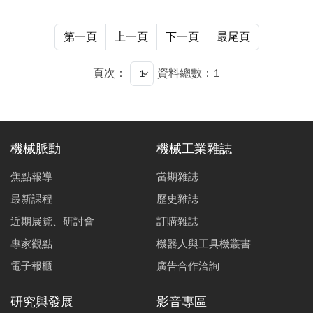
第一頁
上一頁
下一頁
最尾頁
頁次：
資料總數：1
機械脈動
機械工業雜誌
焦點報導
當期雜誌
最新課程
歷史雜誌
近期展覽、研討會
訂購雜誌
專家觀點
機器人與工具機叢書
電子報櫃
廣告合作洽詢
研究與發展
影音專區