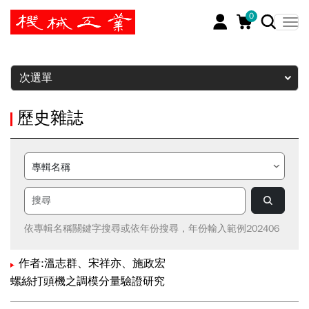
0
暫停
次選單
歷史雜誌
依專輯名稱關鍵字搜尋或依年份搜尋，年份輸入範例202406
作者:溫志群、宋祥亦、施政宏
螺絲打頭機之調模分量驗證研究