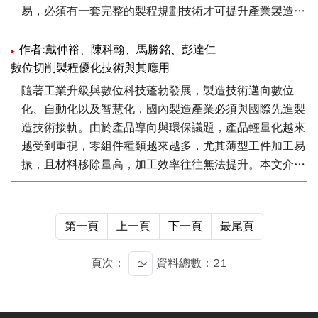
易，必須有一套完整的製程規劃技術才可提升產業製造能
力。本文將提出一套針對薄件製程解析與高效率製造技
術，透過整個加工系統的解析、數位製程模擬技術以及製
作者:戴仲裕、陳科翰、馬勝銘、彭達仁
程效率預測找出最佳的解決方案，提供國內產業一套有系
數位切削製程優化技術與其應用
統的製程規劃方法與結果，方可改善國內製造產業受現於
隨著工業升級與數位科技蓬勃發展，製造技術邁向數位
傳統技術而無法突破之問題。
化、自動化以及智慧化，國內製造產業必須與國際先進製
造技術接軌。由於產品導向與環保議題，產品輕量化越來
越受到重視，零組件種類越來越多，尤其薄型工件加工易
振，且材料移除量高，加工效率往往無法提升。本文介紹
一套製程解析與高效率製造技術，透過整個加工系統的解
析與模擬，並找出最佳效率的加工參數解決方案，提供國
內產業一套有系統的製程規劃方法與結果，方可改善國內
第一頁
上一頁
下一頁
最尾頁
製造產業受現於傳統技術而無法突破之問題。
頁次：
資料總數：21