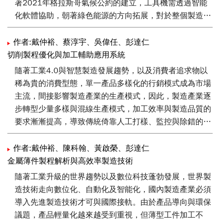
著2021年格拉斯哥氣候公約的建立，工具機需透過智能
越價值，具備高度產業應用意義。
化軟體協助，朝著綠色能源的方向拓展，對於整個製造加
工業而言，主軸加工時的振動穩定度、發熱導致的精度誤
差及主軸長期運轉影響主軸健康等問題，若能透過有效數
作者:戴仲裕、蔡淳宇、吳偉任、彭達仁
據分析，實時掌握機台主軸及加工件材質等資訊，則可以
切削製程優化與加工輔助應用系統
避免工件損壞及設備停機導致的維修時間增加。有鑑於
隨著工業4.0與智慧製造發展趨勢，以及消費者追求物以
此，透過工具機主軸狀態監控與數位模型應用，有效地蒐
稀為貴的消費型態，單一產品多樣化的行銷模式成為市場
集數據並透過數據AI技術分析，解決工具機主軸迴轉精度
主流，間接影響製造產業的生產模式，因此，製造產業逐
偏移及主軸振動穩定等問題，提早預測工具機主軸健康狀
步轉型少量多樣與混線生產模式，加工效率與製造品質的
態，降低機台設備損耗的維修頻率，將成為製造加工產業
要求漸漸提高，導致傳統倚靠人工打樣、監控與除錯的效
轉型的關鍵要素，藉由此技術協助國內業者掌握數據處理
率不足以應付客戶需求。本文將提出一套針對打樣與生產
的核心能力，透過實際應用協助工具機產業進行的智慧轉
效率的製程優化輔助應用系統，透過解析及應用刀具與設
作者:戴仲裕、陳科翰、黃啟榮、彭達仁
型，提升國內業者在全球工具機市場的競爭力。
備的最大動態容許負荷，以及製程減振夾治具的輔助加工
金屬薄件製程解析與高效率製造技術
功能，協助加工業者快速得到最佳的加工參數，並降低除
隨著工業升級的世界趨勢以及數位科技蓬勃發展，世界製
錯與試誤的時間，且提升打樣效率與生產效率。
造技術走向數位化、自動化及智能化，國內製造產業必須
導入先進製造技術才可與國際接軌。由於產品導向與環保
議題，產品輕量化越來越受到重視，但薄型工件加工不