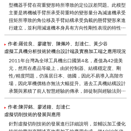
型機器手臂在荷重變形時所導致的定位誤差問題。此模型
主要是將機械手臂所承受荷重時的變形量分為減速機承受
扭矩所導致的角位移及手臂結構承受負載的懸臂變形來進
行建立，並利用減速機本身具有方向性剛性表現的特性與
手臂結構件進行整合簡化，並經由機械手臂實測值與
ANSYS分析結果進行驗證以確保本方法的可行性及正確
作者:羅佐良、廖建智、陳佩吟、彭達仁、黃少谷
性。本剛性模型在預測承受荷重前後的重力方向的位移量
虛擬工具機分析技術於機台設計端及實務加工端之應用現況
的結果與實測值的差異可達到0.1mm以內。
2011年台灣為全球工具機出口國第4名，產值為42億美
元，然而在產品等級上，由於控制器、結構穩定度、剛
性/精度問題，仍落居日本、德國，因此不易導入高階市
場，因此單機價格亦無法大幅提升。過去工具機結構設計
承襲與累積了前人智慧經驗的傳承，師徒制與經驗法則為
工程結構設計之主力方法。然而台灣工具機欲邁向A+等級
追德趕日，則設計理念必然需要有一個徹底的改變。科學
作者:陳羿銘、廖述鐘、彭達仁
導入設計已是必然的趨勢。2012年工研院機械所執行之
虛擬切削技術的發展與應用
工業基礎技術─虛擬工具機技術即整合虛擬切削、拓樸結
針對虛擬切削技術的發展進行詳細說明，並輔以加工優化
構生成技術、機電整合多體動力模擬形成一個完整之工具