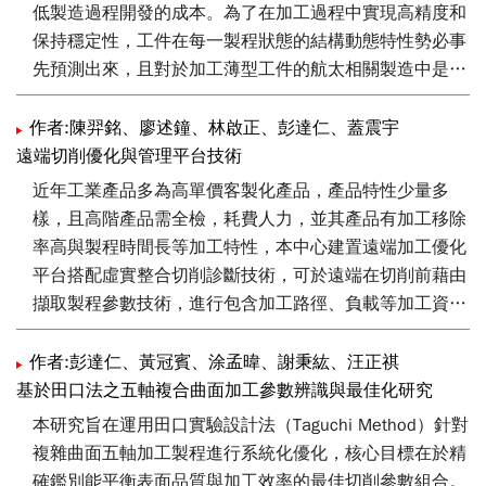
的自然頻率和主軸轉速所計算而得的，本文將比較傳統使
低製造過程開發的成本。為了在加工過程中實現高精度和
用加速度規的實驗方法與雷射非接觸式量測法的頻率響應
保持穩定性，工件在每一製程狀態的結構動態特性勢必事
函數與穩態耳垂圖，並針對不同的量測方法進行討論。
先預測出來，且對於加工薄型工件的航太相關製造中是特
別有用但比較困難的，例如渦輪葉片，主要原因在於薄壁
工件加工過程結構輕薄，容易誘發顫振，且薄壁工件動態
作者:陳羿銘、廖述鐘、林啟正、彭達仁、蓋震宇
特性容易受到虎鉗夾持條件而有所影響，對於動態特性模
遠端切削優化與管理平台技術
擬而言，無法使用一般量測方法直接得到夾持條件，最終
近年工業產品多為高單價客製化產品，產品特性少量多
造成模擬不準確。本技術建構一套薄壁工件加工過程的動
樣，且高階產品需全檢，耗費人力，並其產品有加工移除
態特性與切削穩態預測方法，由模型更新法（model
率高與製程時間長等加工特性，本中心建置遠端加工優化
updating method）的虎鉗夾持條件辨識方法，將工件夾
平台搭配虛實整合切削診斷技術，可於遠端在切削前藉由
持於虎鉗上的系統動態特性進行模擬，將一般手動模擬法
擷取製程參數技術，進行包含加工路徑、負載等加工資料
造成的模擬誤差14%降透過本技術的科學化調整至剩下
解析為其進行加工優化，並進一步利用遠端管理平台技
1.5%。透過較符合實際的模擬模型可提升切削穩態預測
術，引進自動化生產設備、導入智慧製造產線與線上量測
作者:彭達仁、黃冠賓、涂孟暐、謝秉紘、汪正祺
的準確性，進而避免薄壁工件切削過程誘發顫振可能性，
系統，除了可即時監測加工品質建立產品履歷，亦可回饋
基於田口法之五軸複合曲面加工參數辨識與最佳化研究
更可透過切削穩態預測得到最佳的加工效率。
參數進行優化補償，同時將產線數據上傳雲端，進行跨廠
本研究旨在運用田口實驗設計法（Taguchi Method）針對
區整合以降低生產成本並提高產能。
複雜曲面五軸加工製程進行系統化優化，核心目標在於精
確鑑別能平衡表面品質與加工效率的最佳切削參數組合。