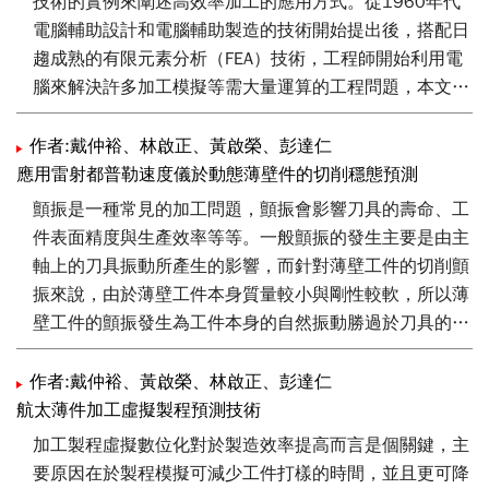
技術的實例來闡述高效率加工的應用方式。從1960年代
機科學設計法則。本文即在此基礎下建立工具機專屬拓樸
電腦輔助設計和電腦輔助製造的技術開始提出後，搭配日
分析與自動生成技術之理論與軟體研析。預計2013年整
趨成熟的有限元素分析（FEA）技術，工程師開始利用電
體虛擬工具機技術完成後，可以大幅提升國內工具機設計
腦來解決許多加工模擬等需大量運算的工程問題，本文會
技術與質量的整體改變，期將台灣工具機設計水準提升至
詳述目前最新的虛擬切削技術發展情形，並示範在3C電
國際一級水準。
子產品如何應用虛擬切削技術達到高效率的薄壁加工效
作者:戴仲裕、林啟正、黃啟榮、彭達仁
果。
應用雷射都普勒速度儀於動態薄壁件的切削穩態預測
顫振是一種常見的加工問題，顫振會影響刀具的壽命、工
件表面精度與生產效率等等。一般顫振的發生主要是由主
軸上的刀具振動所產生的影響，而針對薄壁工件的切削顫
振來說，由於薄壁工件本身質量較小與剛性較軟，所以薄
壁工件的顫振發生為工件本身的自然振動勝過於刀具的影
響。由於薄壁工件本身的動態特性對於外加的質量特別敏
感，為了可以得到精確的切削穩態預測，本文提出使用雷
作者:戴仲裕、黃啟榮、林啟正、彭達仁
射都普勒速度儀（LDV）取代一般常用的加速度規作為量
航太薄件加工虛擬製程預測技術
測頻率響應函數的量測方法，用以避免加速度規的質量影
加工製程虛擬數位化對於製造效率提高而言是個關鍵，主
響量測的準確性。穩態耳垂圖是由切削深度、工件與刀具
要原因在於製程模擬可減少工件打樣的時間，並且更可降