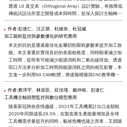
透過 L9 直交表（Orthogonal Array）設計實驗，有效降低
傳統試誤法所需之開發成本與時間，並深入探討主軸轉
速、進給率、接觸點參數及切削深度對表面粗糙度（Ra）
之物理影響。研究規劃選用四組幾何特徵迴異之桶形刀
作者:彭達仁、汪正祺、杜維奈、杜冠威
具，於 100x50 mm 之複合曲面區域進行實證切削。實驗
加工能耗監控與參數優化的研究應用
結果顯示，刀具幾何結構對製程穩定性具關鍵主導作用。
本文的目的是通過最佳化金屬切削製程參數來提升加工效
在區域 B 中，具備較短懸伸之刀具 1（75 mm）展現出
能。本文著重於實現良好的表面粗糙度，同時顯著減少加
優於刀具 2（90 mm）的結構剛性，能於 9000 RPM 高
工時間，從而有可能減少能源消耗和二氧化碳排放。透過
速下維持穩定切削，顯著降低平均粗糙度。在區域 A 中，
田口方法來分析加工時間與能源消耗之間的相互影響，本
螺旋角 55° 之刀具 4 相較於 50° 之刀具 3，成功將切削
文進一步利用NX CAM軟體，將虛擬模擬與CNC教學機整
深度之貢獻度從 70.81% 大幅降至 36.73%，將主控因子
合進即時加工過程中。本文同時強調在追求加工效能與考
引導至更具可控性之進給速率（46%），顯著提升了製程
量切削負載的雙重考量下，對參數的貢獻度及最佳組合進
作者:蔡淳宇、林豈臣、莊佳瑾、戴仲裕、彭達仁
強健性。本研究透過訊號雜訊比（S/N Ratio）與變異數
行評估和分析，以有效達到合理可實現的實際加工狀態。
工具機主軸狀態監控與數位模型應用
分析（ANOVA），不僅確立了各刀具區域之最佳化參數規
隨著新冠肺炎疫情趨緩，2021年工具機累計出口金額較
範，更量化解構了刀具長度與螺旋角對精密加工之物理貢
2020年同期成長29.5%，在製造業生產能量增加及全球
獻。此成果為自動化量產提供了高信賴度之標準化規範，
工具機需求量提升的同時，氣候危機也隨之而來，又因隨
實證田口法在提升工業生產效率與產品品質穩定性上的卓