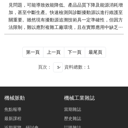
見問題，可能導致效能降低、產品品質下降及能源消耗增
加，甚至中斷生產。快速檢測與診斷擾動源以進行維護至
關重要。雖然現有擾動源追溯技術具一定準確性，但因方
法限制，難以應對複雜工廠環境，且在實際應用中缺乏整
合性。本研究提出結合多種擾動根源拓樸演算法的架構，
先對問題迴路群應用多種方法生成拓樸資訊，再透過馬可
夫鏈資訊融合技術整合結果，生成更準確的整體拓樸資
第一頁
上一頁
下一頁
最尾頁
訊，提升追溯可靠度與準確度。本方法能高效定位擾動
源，為工廠穩定運行及效能優化提供高效且實用的解決方
頁次：
資料總數：1
案。
機械脈動
機械工業雜誌
焦點報導
當期雜誌
最新課程
歷史雜誌
近期展覽、研討會
訂購雜誌