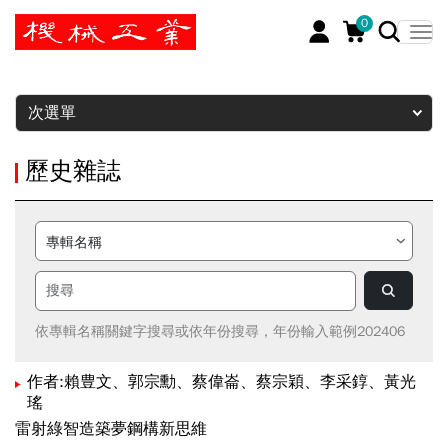
0
暫停
次選單
歷史雜誌
依專輯名稱關鍵字搜尋或依年份搜尋，年份輸入範例202406
作者:賴豊文、郭宗勳、蔡偉崙、蔡宗穎、李采錞、黃光
瑤
雷射綠智造築夢鋼構新思維