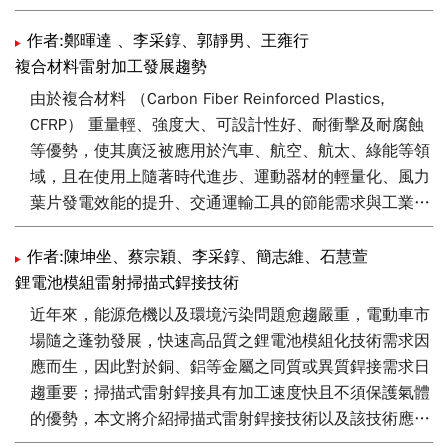
作者:鄭暉達 、李采錞、郭靜男、王雍行
複合材料雷射加工發展趨勢
由於複合材料 （Carbon Fiber Reinforced Plastics,
CFRP） 重量輕、強度大、可設計性好、耐衝擊及耐腐蝕
等優勢，使其廣泛被應用於汽車、航空、航太、綠能等領
域，且在使用上隨著時代進步、運動器材的輕量化、風力
葉片發電效能的提升、交通運輸工具的節能需求與工業生
產設備大型化需求 … 等，均使複合材料結構件朝向大型
化與輕量化的趨勢。然而複材產業加工應用技術仍以傳統
作者:陳坤坐、蔡宗穎、李采錞、簡志維、石慧萱
接觸式刀具加工為主，其中刀具嚴重的磨耗問題及加工參
鋰電池模組雷射掃描式銲接技術
數沒有辦法有效調整的情況下，加工品質容易出現問題，
近年來，能源危機以及環境污染問題愈趨嚴重，電動車市
使得廠商常面臨高成本、低良率的問題。近年來，雷射的
場隨之蓬勃發展，快速高品質之鋰電池模組化技術需求因
興起帶來非接觸式加工的熱潮，亦同時為複合材料加工帶
應而生，因此對於銅、鋁等金屬之同質或異質銲接需求日
來新的發展。透過非接觸式雷射加工玻璃纖維複合材料，
趨重要；掃描式雷射銲接具有加工速度快且不須保護氣體
可避免接觸式鑽削加工對於材料之脫層影響達到降低粉塵
的優勢，本文將介紹掃描式雷射銲接技術以及該技術應用
之功效。而材料吸收率對於雷射加工的品質具有很關鍵的
於鋰電池模組化之結果，並於文末介紹本技術已開發完成