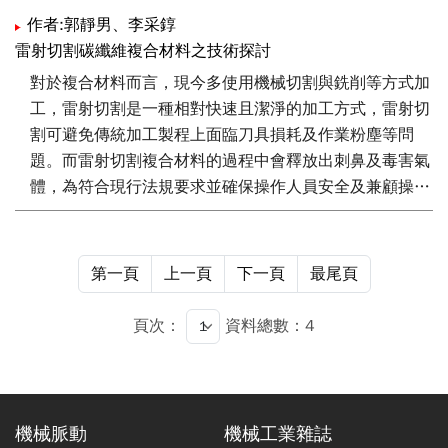
影響，針對玻璃纖維材料使用波長 10640 nm是較為適合
量產型設備並成功導入量產。
作者:郭靜男、李采錞
的波段，但其光路傳遞無法像光纖雷射般便捷，需另外加
雷射切割碳纖維複合材料之技術探討
裝導光臂系統才可搭配機器手臂及CAD/CAM （Computer
對於複合材料而言，現今多使用機械切割與銑削等方式加
Aided Design/Computer Aided Manufacturing） 路徑規
工，雷射切割是一種相對快速且潔淨的加工方式，雷射切
劃，進行大尺寸三維切割應用，例如運動器材管件切割、
割可避免傳統加工製程上面臨刀具損耗及作業粉塵等問
車體殼件切割等應用。本文將針對複合材料雷射切割技
題。而雷射切割複合材料的過程中會釋放出刺鼻及毒害氣
術、技術發展趨勢進行介紹。
體，為符合現行法規要求並確保操作人員安全及兼顧操作
環境保護需求，針對有害性氣體衍生狀況，建置三重安全
防護系統，確保加工過程安全。相較於傳統機械加工製
程，雷射加工具備更低加工成本、更高加工效率與更低粉
第一頁
上一頁
下一頁
最尾頁
塵汙染之特性，本文將針對複合材料雷射切割製程技術進
行介紹。
頁次：
資料總數：4
機械脈動
機械工業雜誌