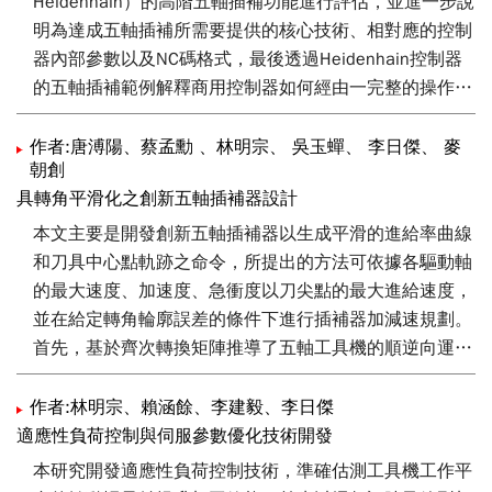
Heidenhain）的高階五軸插補功能進行評估，並進一步說
明為達成五軸插補所需要提供的核心技術、相對應的控制
器內部參數以及NC碼格式，最後透過Heidenhain控制器
的五軸插補範例解釋商用控制器如何經由一完整的操作步
驟或流程完成五軸插補程序。
作者:唐溥陽、蔡孟勳 、林明宗、 吳玉蟬、 李日傑、 麥
朝創
具轉角平滑化之創新五軸插補器設計
本文主要是開發創新五軸插補器以生成平滑的進給率曲線
和刀具中心點軌跡之命令，所提出的方法可依據各驅動軸
的最大速度、加速度、急衝度以刀尖點的最大進給速度，
並在給定轉角輪廓誤差的條件下進行插補器加減速規劃。
首先，基於齊次轉換矩陣推導了五軸工具機的順逆向運動
學方程式，以建立驅動軸與刀具姿態之間的相對關係，接
著計算插補程序所需資訊，而核心技術包含速度限制公式
作者:林明宗、賴涵餘、李建毅、李日傑
與轉角平滑化，速度限制公式調整最大速度以確保切線和
適應性負荷控制與伺服參數優化技術開發
軸向的速度符合限制，轉角平滑化功能藉由考量刀具和運
本研究開發適應性負荷控制技術，準確估測工具機工作平
動軸方向上的急衝度、加速度以及速度來產生平滑的運動