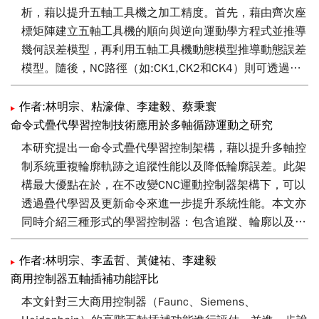
析，藉以提升五軸工具機之加工精度。首先，藉由齊次座
標矩陣建立五軸工具機的順向與逆向運動學方程式並推導
幾何誤差模型，再利用五軸工具機動態模型推導動態誤差
模型。隨後，NC路徑（如:CK1,CK2和CK4）則可透過逆
向運動方程式進行路徑規畫。本文亦同時介紹兩種路徑規
劃方法：包含量測用路徑規劃與FANUC刀具中心點控制方
作者:林明宗、粘濠偉、李建毅、蔡秉寰
法。最後，採用一即時刀具中心點插補演算法針對NC路
命令式疊代學習控制技術應用於多軸循跡運動之研究
徑進行平滑進給率之規劃與插補，並透過模擬驗證本研究
本研究提出一命令式疊代學習控制架構，藉以提升多軸控
所提出五軸工具機誤差模型之正確性與路徑規劃演算法之
制系統重複輪廓軌跡之追蹤性能以及降低輪廓誤差。此架
可行性。
構最大優點在於，在不改變CNC運動控制器架構下，可以
透過疊代學習及更新命令來進一步提升系統性能。本文亦
同時介紹三種形式的學習控制器：包含追蹤、輪廓以及混
合追蹤及輪廓之命令式疊代學習控制器。最後，本文提出
一P形式命令式疊代學習控制器結合零相位濾波器，並實
作者:林明宗、李孟哲、黃健祐、李建毅
現於配備工研院M100Touch控制系統的三軸銑床上，同
商用控制器五軸插補功能評比
時透過兩種不同NC路徑實驗來驗證本研究所提出之方法
本文針對三大商用控制器（Faunc、Siemens、
可提升原本機台輪廓精度達50%以上。