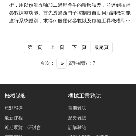
術，用以預測五軸加工過程產生的輪廓誤差，並達到插補
參數調整功能。首先透過西門子控制器自動伺服調機功能
進行系統鑑別，求得伺服優化參數以及虛擬工具機模型，
同時達到五軸插補匹配。接著推導位置轉移函數，求得直
線與圓弧路徑的輪廓誤差解析解，再使用KAKINO標準路
徑調教關鍵的插補參數。最後，使用NAS979切削測試驗
第一頁
上一頁
下一頁
最尾頁
證本文所提出的方法可以進一步提升五軸工具機之加工精
度與品質。
頁次：
資料總數：7
機械脈動
機械工業雜誌
焦點報導
當期雜誌
最新課程
歷史雜誌
近期展覽、研討會
訂購雜誌