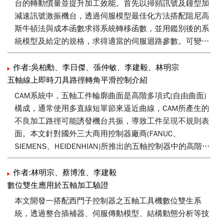
台的轉動慣量並提升加工效能。首先以掃頻訊號及鐘型加
軌跡，以解決多線段相接時向量改變導致轉角速度不連續
減速訊號激振機台，透過伺服模型最佳化方法搭配阻尼高
的問題，同時確保轉角輪廓誤差在給定的範圍。最後，搭
斯牛頓法與成本函數求得系統轉移函數，並用鑑別後的系
配海德漢iTNC530控制器的五軸雕刻機上進行實驗，並經
統模型及給定的規格，求得適當的伺服迴路參數。可變進
由相同的參數設定，將所發展的方法與海德漢控制器所輸
給距離來回運動方法則利用最小平方法搭配速度與扭矩等
出的五軸插補點進行比較，以分析所提出方法之優缺點。
資訊進行慣量估測與摩擦力鑑別。在實機加工進退刀時，
作者:吳柏勳、李日傑、張仲敏、李建毅、林明宗
控制器對於工作台的質量及轉動慣量可線上進行估測，適
五軸線上即時刀具路徑轉角平滑控制介紹
應性調整控制器參數。最後，在五軸工具機上模擬和實
CAM系統中，五軸工件輪廓曲面是高階多項式(自由曲面)
驗，驗證提出的方法可同時提升加工效能及加工精度。
構成，通常使用多直線短單節來逼近曲線，CAM所產生的
不良加工路徑可能誘發機台共振，導致工件呈現不規則表
面。本文針對國外三大商用控制器廠商(FANUC、
SIEMENS、HEIDENHIAN)所推出的五軸控制器中的高階功
能進行介紹，並將本次技術著重在控制器的轉角平滑化功
能上，透過擬合平滑刀具路徑來改善不良的加工路徑。藉
作者:林明宗、蔡博淮、李建毅
由與各位業界先進分享工研院對此功能的學理與應用之研
數位雙生應用於五軸加工驗證
究，期望可提供國內五軸加工使用者，對於控制器使用之
本文開發一搭配西門子控制器之五軸工具機數位雙生系
相關資訊。
統，透過整合插補器、伺服傳動模型、結構動態分析等技