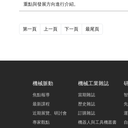
重點與發展方向進行介紹。
第一頁
上一頁
下一頁
最尾頁
機械脈動
機械工業雜誌
焦點報導
當期雜誌
智
最新課程
歷史雜誌
先
近期展覽、研討會
訂購雜誌
運
專家觀點
機器人與工具機叢書
自