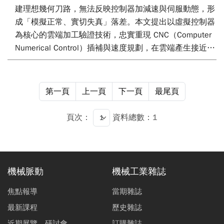
建理想幾何刀路，無法反映控制器加減速與伺服動態，形
成「模擬正常、實切失真」落差。本文提出以虛擬控制器
為核心的雲端加工驗證技術，忠實重現 CNC（Computer
Numerical Control）插補與速度規劃，在雲端產生接近實
機的時間序列插補點與軸速訊號，作為 3D（three-
dimensional）切削模擬、切削力學分析以及 3D 渲染的
共同基準。透過服務化與可擴充運算架構，本技術提供可
第一頁
上一頁
下一頁
最尾頁
重複、可追溯的遠端驗證流程，相較僅依通用
NC（Numerical Control）解譯器之幾何模擬，更能降低
頁次：
資料總數：1
試切成本與撞機風險，強化智慧製造場域之導入效益。
機械脈動
機械工業雜誌
焦點報導
當期雜誌
最新課程
歷史雜誌
近期展覽、研討會
訂購雜誌