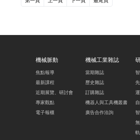
第一頁
上一頁
下一頁
最尾頁
機械脈動
機械工業雜誌
焦點報導
當期雜誌
智
最新課程
歷史雜誌
先
近期展覽、研討會
訂購雜誌
運
專家觀點
機器人與工具機叢書
自
電子報櫃
廣告合作洽詢
智
無
軌