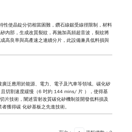
脆特性使晶錠分切相當困難，鑽石線鋸受線徑限制，材料
化矽內部，生成改質裂紋，再施加高頻超音波，裂紋將
完成高良率與高產速之連續分片，此設備兼具低料損與
被廣泛應用於能源、電力、電子及汽車等領域。碳化矽
割速度緩慢（6 吋約 144 mins/ 片 ），使得基
射切片技術，闡述雷射改質碳化矽機制並開發低料損及
業者獲得碳 化矽基板之先進技術。