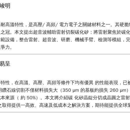
峻明
耐高溫特性，是高壓/ 高頻/ 電力電子之關鍵材料之一。其硬
組之冠。本文提出超音波輔助雷射切裂碳化矽：將雷射聚焦於碳
示範設備，整合雷射、超音波、研磨、機械手臂、檢測等模組，
競爭力。
易呈
特性，在高溫、高壓、高頻等條件下均有優異 的性能表現，已
切割不僅材料損失大（350 μm 的基板約損失 260 μm）且切
本來源（ 約 50%）。本文將介紹碳 化矽晶錠分切成晶圓之雷
之取得提供一高效、高速及低成本之解決方案，期待能提供全球