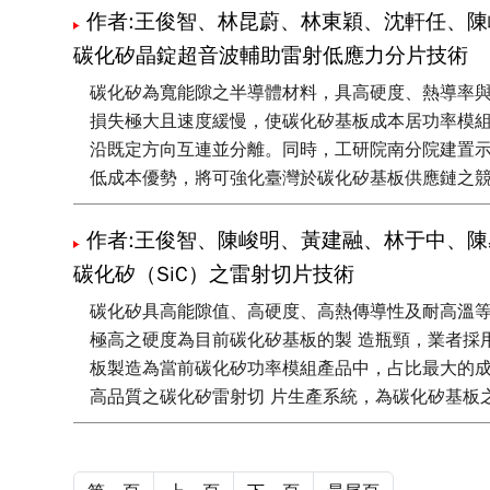
作者:王俊智、林昆蔚、林東穎、沈軒任、陳
碳化矽晶錠超音波輔助雷射低應力分片技術
碳化矽為寬能隙之半導體材料，具高硬度、熱導率與
損失極大且速度緩慢，使碳化矽基板成本居功率模
沿既定方向互連並分離。同時，工研院南分院建置
低成本優勢，將可強化臺灣於碳化矽基板供應鏈之
作者:王俊智、陳峻明、黃建融、林于中、陳
碳化矽（SiC）之雷射切片技術
碳化矽具高能隙值、高硬度、高熱傳導性及耐高溫等
極高之硬度為目前碳化矽基板的製 造瓶頸，業者採用鑽石線
板製造為當前碳化矽功率模組產品中，占比最大的成
高品質之碳化矽雷射切 片生產系統，為碳化矽基板