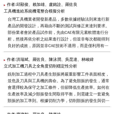
追德趕日，則設計理念必然需要有一個徹底的改變。科學
作者:邱顯俊、賴加雄、盧銘詮、羅佐良
導入設計已是必然的趨勢。2012年工研院機械所執行之
工具機進給系統機電整合模擬分析
工業基礎技術─虛擬工具機技術即整合虛擬切削、拓樸結
台灣工具機業者開發新產品，多數依據經驗法則來進行新
構生成技術、機電整合多體動力模擬形成一個完整之工具
產品的開發設計，再藉由不斷的測試與修正來達到要求。
機科學設計法則。本文即在此基礎下建立工具機專屬拓樸
部份業者會於產品試作前，先由CAE有限元素軟體進行分
分析與自動生成技術之理論與軟體研析。預計2013年整
析，然後再依分析之結果進行設計，但並非每次都能得到
體虛擬工具機技術完成後，可以大幅提升國內工具機設計
良好的成效，原因並非CAE技術不適用，而是僅利用有限
技術與質量的整體改變，期將台灣工具機設計水準提升至
元素軟體進行靜態的結構分析，沒有進行機構運動時之動
國際一級水準。
態結構分析與機電整合動態特性分析所造成的，此技術不
作者:洪瑞斌、羅佐良、陳泳潤、吳昆達、林峻緯
只是在國內業界中是相當缺乏的，國外能完整進行此類電
立式加工機刀具之全角度切削穩定性分析
腦輔助分析工程者也相當少，因其難度相當高，需整合許
銑削加工過程中刀具產生顫振將嚴重影響工件表面精度，
多資源方能執行。
並危及刀具與工具機的壽命。為了避免顫振的發生，通常
會選擇較為保守之加工條件，但卻降低生產效率。如何在
本篇論文整合結構分析、機構動態分析與控制模擬等來進
生產效率及減少顫振發生間取得平衡，則需建立一套避免
行機電整合動態特性分析CAE技術，來對工具機的進給系
顫振的加工準則。根據切削力學，切削顫振的發生與切削
統進行機電整合模擬分析，並盡可能配合實機測試結果來
力大小及工具機結構剛性有關，而刀具切削穩定性範圍與
修正與驗證，以期將整合性之CAE技術之應用技巧完全掌