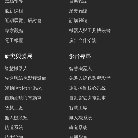
焦點報導
當期雜誌
最新課程
歷史雜誌
近期展覽、研討會
訂購雜誌
專家觀點
機器人與工具機叢書
電子報櫃
廣告合作洽詢
研究與發展
影音專區
智慧機器人
智慧機器人
先進與綠色製程設備
先進與綠色製程設備
運動控制核心系統
運動控制核心系統
自動駕駛與電動車
自動駕駛與電動車
智慧工廠
智慧工廠
無人機系統
無人機系統
軌道系統
軌道系統
技術洽詢
直播影音