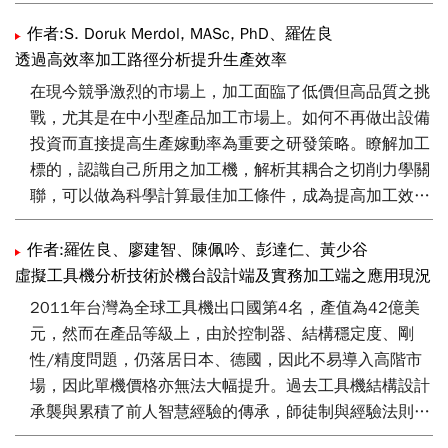
工程結構設計之主力方法。然而台灣工具機欲邁向A+等級
效率降低的現象。目前已完成軟硬體撰寫與配置，初步測
追德趕日，則設計理念必然需要有一個徹底的改變。科學
作者:S. Doruk Merdol, MASc, PhD、羅佐良
試已具有相當良好的成效，目前正繼續朝向提高穩定性與
導入設計已是必然的趨勢。2012年工研院機械所執行之
透過高效率加工路徑分析提升生產效率
可靠度方向努力。
工業基礎技術~虛擬工具機技術即整合虛擬切削、拓樸結
在現今競爭激烈的市場上，加工面臨了低價但高品質之挑
構生成技術、機電整合多體動力模擬形成一個完整之工具
戰，尤其是在中小型產品加工市場上。如何不再做出設備
機科學設計法則。本文即在此基礎下建立工具機專屬拓樸
投資而直接提高生產嫁動率為重要之研發策略。瞭解加工
分析與自動生成技術之理論與軟體研析。預計2013年整
標的，認識自己所用之加工機，解析其耦合之切削力學關
體虛擬工具機技術完成後，可以大幅提升國內工具機設計
聯，可以做為科學計算最佳加工條件，成為提高加工效率
技術與質量的整體改變，期將台灣工具機設計水準提升至
計算之依據。本文作者為Dr. Merdol為英屬哥倫比亞大學
國際一級水準。
機械博士，專長為切削解析與震動學。文中提供切削解析
作者:羅佐良、廖建智、陳佩吟、彭達仁、黃少谷
與切削條件優化之技術輪廓與案例。工研院機械所與Dr.
虛擬工具機分析技術於機台設計端及實務加工端之應用現況
Merdol目前進行多項技術交流與合作計畫，期望透過先進
2011年台灣為全球工具機出口國第4名，產值為42億美
的分析技術提供加工製程優化的技術服務給精密加工與航
元，然而在產品等級上，由於控制器、結構穩定度、剛
太代工業者。
性/精度問題，仍落居日本、德國，因此不易導入高階市
場，因此單機價格亦無法大幅提升。過去工具機結構設計
承襲與累積了前人智慧經驗的傳承，師徒制與經驗法則為
工程結構設計之主力方法。然而台灣工具機欲邁向A+等級