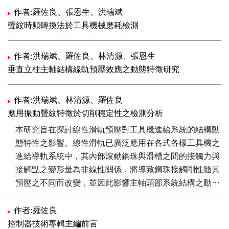
作者:羅佐良、張恩生、洪瑞斌
聲紋時頻轉換法於工具機械磨耗檢測
作者:洪瑞斌、羅佐良、林清源、張恩生
垂直立柱主軸結構線軌預壓效應之動態特徵研究
作者:洪瑞斌、林清源、羅佐良
應用振動聲紋特徵於切削穩定性之檢測分析
本研究旨在探討線性滑軌預壓對工具機進給系統的結構動
態特性之影響。線性滑軌已廣泛應用在各式各樣工具機之
進給導軌系統中，其內部滾動鋼珠與滑槽之間的接觸力與
接觸點之變形量為非線性關係，將導致鋼珠接觸剛性隨其
預壓之不同而改變，並因此影響主軸頭部系統結構之動態
特性與切削穩定性。由有限元素分析證實預壓等級較高的
滑塊，因具有較大的接觸剛性，可提升進給機構結構的靜
作者:羅佐良
剛性以及自然振動頻率，並有效增強機柱主軸頭部之動態
控制器技術專輯主編前言