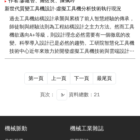
其動態響應特性有關並可應用穩定性圖來界定。基於此觀
作者:廖建智、羅佐良、陳佩吟
握。在瞭解此技術後，可有助於對進給系統各項參數的瞭
點，本研究建構全方位切削穩定性分析法則，計算主軸刀
新世代質變工具機設計-虛擬工具機分析技術執行現況
解，未來可用於設計新系統時使用，同時也可用於分析現
具系統切削穩定性範圍。研究中，首先透過機台動態特性
過去工具機結構設計承襲與累積了前人智慧經驗的傳承，
有進給系統問題產生原因，進而將問題排除與提昇系統品
實驗，擷取主軸刀具端之頻率響應函數，再導入刀具與加
師徒制與經驗法則為工程結構設計之主力方法。然而工具
質。
工件材質之切削負荷係數，預測刀具之全方位切削穩定性
機欲邁向A+等級，則設計理念必然需要有一個徹底的改
範圍。根據本研究實驗分析結果，主軸刀具之切削穩定性
變。科學導入設計已是必然的趨勢。工研院智慧化工具機
與臨界切深會隨切削進給方向以及主軸在Z軸向定位高度
技術中心近年來致力於開發虛擬工具機技術與雲端設計平
之變換而改變。此種現象說明主軸刀具系統切削穩定性之
台，即整合虛擬切削技術、拓樸結構生成技術、機電整合
變動性。應用本研究發展全方位切削穩定性分析法則，將
多體動力模擬技術，建立一個完整之工具機科學設計法
可建立特定刀具統在規劃加工行程內之最佳切削穩定性條
則。本文即在此基礎下建立工具機專屬設計開發流程，預
第一頁
上一頁
下一頁
最尾頁
件，提供選用切削條件之決策依據。
計整體虛擬工具機技術完成後，可以大幅提升工具機設計
技術與質量的整體改變，建立質變之高品質工具機設計流
頁次：
資料總數：21
程。
機械脈動
機械工業雜誌