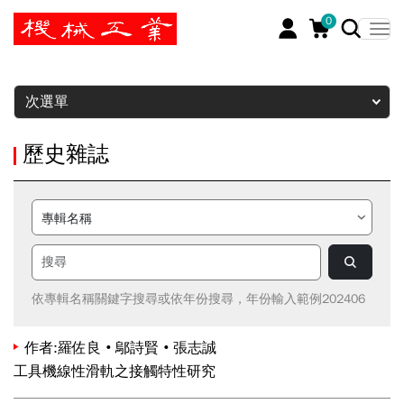
0
暫停
次選單
歷史雜誌
依專輯名稱關鍵字搜尋或依年份搜尋，年份輸入範例202406
作者:羅佐良‧鄔詩賢‧張志誠
工具機線性滑軌之接觸特性研究