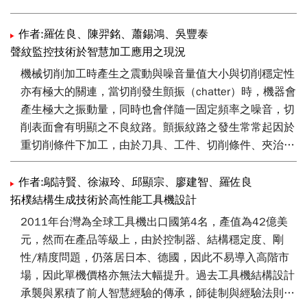
剛性及切削穩定性。機械切削加工時產生之震動與噪音量
值大小與切削穩定性亦有極大的關連，本研究利用聲紋展
作者:羅佐良、陳羿銘、蕭錫鴻、吳豐泰
開判斷是否有加工顫振的現象發生，藉此未來如果在加工
聲紋監控技術於智慧加工應用之現況
過程未產生顫振則可適當的加快切削加工速度，若產生顫
機械切削加工時產生之震動與噪音量值大小與切削穩定性
振則自動加（減）切削條件用以避開顫振點，如此可以致
亦有極大的關連，當切削發生顫振（chatter）時，機器會
使切削條件保持再最佳的狀況，提昇切削效率，並避免因
產生極大之振動量，同時也會伴隨一固定頻率之噪音，切
人而異的切削條件導致加工效率降低的現象。
削表面會有明顯之不良紋路。顫振紋路之發生常常起因於
重切削條件下加工，由於刀具、工件、切削條件、夾治具
或夾持等因素之不良狀況所引起，此類問題往往可以憑有
經驗之加工者透過聽聲音的判斷而獲得解決，但會因人而
作者:鄔詩賢、徐淑玲、邱顯宗、廖建智、羅佐良
異。
拓樸結構生成技術於高性能工具機設計
2011年台灣為全球工具機出口國第4名，產值為42億美
本研究利用聲紋展開代替人耳判斷是否有加工顫振的現象
元，然而在產品等級上，由於控制器、結構穩定度、剛
發生，藉此未來如果在加工過程未產生顫振則可適當的加
性/精度問題，仍落居日本、德國，因此不易導入高階市
快切削加工速度，若產生顫振則自動加（減）切削條件用
場，因此單機價格亦無法大幅提升。過去工具機結構設計
以避開顫振點，如此可以致使切削條件保持再最佳的狀
承襲與累積了前人智慧經驗的傳承，師徒制與經驗法則為
況，提昇切削效率，並避免因人而異的切削條件導致加工