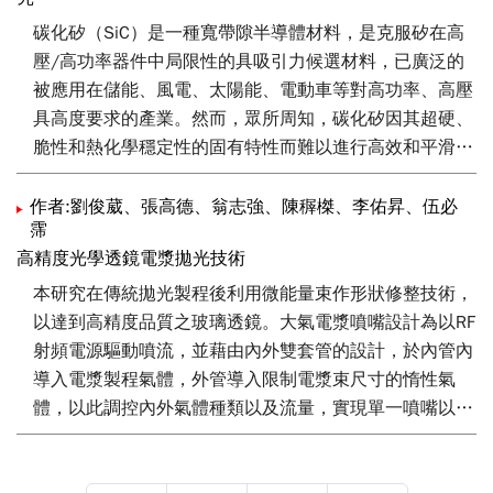
碳化矽（SiC）是一種寬帶隙半導體材料，是克服矽在高
壓/高功率器件中局限性的具吸引力候選材料，已廣泛的
被應用在儲能、風電、太陽能、電動車等對高功率、高壓
具高度要求的產業。然而，眾所周知，碳化矽因其超硬、
脆性和熱化學穩定性的固有特性而難以進行高效和平滑的
加工。再者，因應SiC晶圓尺寸的放大，具有高材料移除
效率的輪磨製程逐漸成為加工的主流之一。然而，由於塑
作者:劉俊葳、張高德、翁志強、陳稺榤、李佑昇、伍必
霈
性變形和斷裂等「應力誘導」現象，研磨過程不可避免地
高精度光學透鏡電漿拋光技術
會在晶圓表面下方引入損傷層。本文嘗試以自行發展的大
氣電漿乾式蝕刻設備，去除輪磨加工應力導致的翹曲。實
本研究在傳統拋光製程後利用微能量束作形狀修整技術，
驗初步結果顯示大氣電漿設備可快速且有效的將晶圓翹曲
以達到高精度品質之玻璃透鏡。大氣電漿噴嘴設計為以RF
量由單面輪磨(採用8000號砂輪)後的110-150 µm，降回
射頻電源驅動噴流，並藉由內外雙套管的設計，於內管內
10-20 µm（輪磨前的晶圓翹曲量）。
導入電漿製程氣體，外管導入限制電漿束尺寸的惰性氣
體，以此調控內外氣體種類以及流量，實現單一噴嘴以氣
流侷限方式控制電漿中央區的範圍以調控能量束口徑狀
態。 本實驗同時採用光學放射光譜儀分析電漿物種隨氣