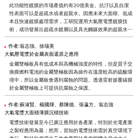
此功能性鍍膜的市場產值約有20億美金。抗汙以及自潔
性表面可以是超疏水或者超親水。因應未來大面積、低成
本且快速鍍膜處理需求，工研院運用大氣壓電漿鍍膜技
術，成功發展出超疏水鍍層以及具光觸媒效果的超親水二
氧化鈦鍍層，可應用於抗汙以及自潔性應用，例如建築及
建材鍍膜等。
作者:翁志強、徐瑞美
大氣壓電漿於金屬表面還原之應用
金屬雙極板具有低成本與高機械強度的特性，但是質子交
換膜燃料電池的金屬雙極板因為操作在溫度較高的硫酸環
境中，所以金屬板會遇到腐蝕的問題。透過雷射披覆碳膜
於金屬雙極板上可提供抗腐蝕之保護。
作者:蘇濬賢、楊國煇、蔡陳德、張瀛方、翁志強
大氣電漿大面積薄膜沉積技術
電漿技術發展至今已廣泛應用於各產業，特別於光電產業
之製程應用為最；然而，習知的電漿技術需於真空環境下