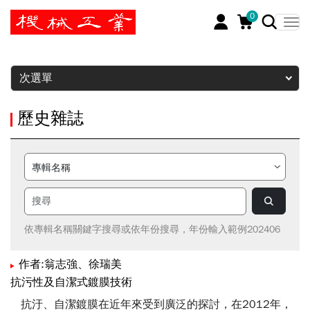
0
暫停
次選單
歷史雜誌
依專輯名稱關鍵字搜尋或依年份搜尋，年份輸入範例202406
作者:翁志強、徐瑞美
抗污性及自潔式鍍膜技術
抗汙、自潔鍍膜在近年來受到廣泛的探討，在2012年，