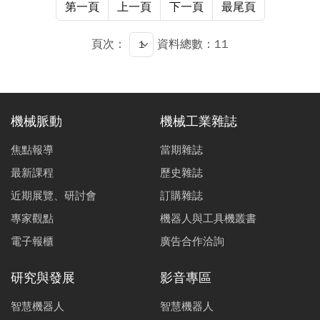
體比例以及功率等參數的變化，了解電漿反應與表面狀
第一頁
上一頁
下一頁
最尾頁
態、蝕刻速率的關係，以獲得一最佳的拋光參數。 由實
驗結果得知玻璃透鏡表面之蝕刻率可控制在50 nm/min至
頁次：
資料總數：11
450 nm/min，表面粗糙度可達< 5 nm。
機械脈動
機械工業雜誌
焦點報導
當期雜誌
最新課程
歷史雜誌
近期展覽、研討會
訂購雜誌
專家觀點
機器人與工具機叢書
電子報櫃
廣告合作洽詢
研究與發展
影音專區
智慧機器人
智慧機器人