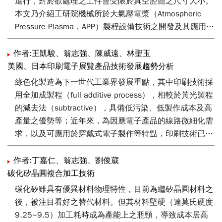
進行，對於欲處理之工件會受限於真空腔體之尺寸大小。
本文乃介紹工研院機械所於大氣壓電漿（Atmospheric
Pressure Plasma，APP）製程設備技術之開發及其應用，
內容包括大氣壓電漿技術之特色與比較、電漿機構設計與
分析模擬及針對大面積薄膜沉積於光電產業之應用。
作者:王凱駿、翁志強、陳威遠、林聖玉
美國、日本印刷電子展覽產品技術發展趨勢分析
綠色化製造為下一世代工業界發展重點，其中印刷技術採
用全加成製程（full additive process），相較於黃光製程
的減去法（subtractive），具備低污染、低製作成本及高
產量之優勢等；近年來，為因應電子產品的線路微細化需
求，以及可應用於穿戴式電子製作等特點，印刷技術已應
用於觸控感測元件、透明導電層、軟性印刷電路板、被動
元件製作，及微組裝（micro assembly）。本文將針對美
作者:丁嘉仁、翁志強、劉俊葳
國、日本相關展覽（IDTechEx 2014, Finetech 2015,
碳化矽晶圓複合加工技術
Printed Electronics 2015）中印刷電子技術發展現況及其
碳化矽雖具有優異材料物理特性，目前為繼矽晶圓材料之
應用進行介紹。
後，被注目看好之替代材料。但其材料堅硬（達莫氏硬度
9.25~9.5）加工耗時成為產能上之瓶頸，導致成本居高