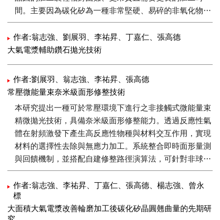
間。主要因為碳化矽為一種非常堅硬、易碎的非氧化物陶
瓷材料。本研究主要開發超音波輔助輪磨技術以及電漿輔
助拋光兩種複合加工技術，作為提升碳化矽晶圓加工速率
作者:翁志強、劉展羽、李祐昇、丁嘉仁、張高德
的手段。
大氣電漿輔助鑽石拋光技術
作者:劉展羽、翁志強、李祐昇、張高德
常壓微能量束奈米級面形修整技術
本研究提出一種可於常壓環境下進行之非接觸式微能量束
精微拋光技術，具備奈米級面形修整能力。透過反應性氣
體在射頻激發下產生高反應性物種與材料交互作用，實現
材料的選擇性去除與無應力加工。系統整合即時面形量測
與回饋機制，並搭配自建修整路徑演算法，可針對非球面
與自由曲面光學元件進行高精度修整，達成面形誤差 ＜
λ/10與表面粗糙度Ra~1 nm。特別適用於高精度光學鏡
作者:翁志強、李祐昇、丁嘉仁、張高德、楊志強、曾永
標
片製程中後段之精密加工需求，展現其在精密光學製造領
大面積大氣電漿改善輪磨加工後碳化矽晶圓翹曲量的先期研
域的高度適應性與技術潛力。
究