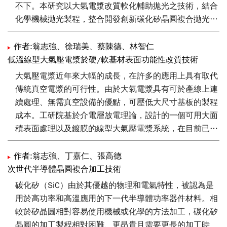
不下。本研究以大氣電漿改質軟化輔助拋光之技術，結合
化學機械拋光製程，整合開發創新碳化矽晶圓複合拋光技
術，達到加速4吋碳化矽晶圓拋光製程之移除效率，並提
升基板之表面拋光品質。
作者:翁志強、徐瑞美、蔡陳德、林智仁
低溫線型大氣壓電漿於硬/軟基材表面功能性改質技術
大氣壓電漿近年來大幅的成長，在許多的應用上具有取代
傳統真空電漿的可行性。由於大氣電漿具有可於產線上連
續處理、無需真空設備的優點，可壓低大尺寸基板的製程
成本。工研院基於介電層放電理論，設計的一個可用大面
積表面處理以及鍍膜的線型大氣壓電漿系統，在目前已實
施於多項應用。在本文中，將介紹利用線型大氣壓電漿作
為聚對苯二甲酸乙二酯(PET)表面親水處理、表面有機汙
作者:翁志強、丁嘉仁、張高德
染物清除以及製備矽基薄膜的應用案例。
次世代半導體晶圓複合加工技術
碳化矽（SiC）由於其優越的物理和電氣特性，被認為是
用於高功率和高溫應用的下一代半導體功率器件材料。相
較於矽晶圓相對容易使用機械或化學的方法加工，碳化矽
晶圓的加工製程相對困難、更昂貴且需要更長的加工時