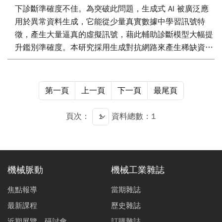
下診斷準確度不佳。為突破此問題，生成式 AI 被廣泛應
用於異常資料生成，它能從少量真實數據中學習訊號特
徵，產生大量逼真的虛擬訊號，藉此輔助診斷模型大幅提
升鑑別準確度。本研究採用生成對抗網路來產生稀缺資
料，並將異常診斷模型的準確度從87% 提升至98%。此
外，本研究也建立了零異常樣本模型，該模型僅使用正常
訊號進行訓練，最終的異常辨識準確率大於98%。本研究
第一頁
上一頁
下一頁
最尾頁
所提出的異常診斷技術，有效解決了資料不足的問題，更
顯著強化了診斷模型在實際工業應用中的實用性與可靠
頁次：
資料總數：1
性。
機械脈動
機械工業雜誌
焦點報導
當期雜誌
最新課程
歷史雜誌
近期展覽、研討會
訂購雜誌