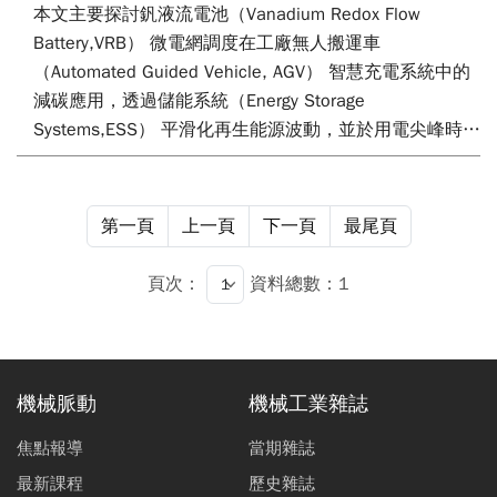
本文主要探討釩液流電池（Vanadium Redox Flow
Battery,VRB） 微電網調度在工廠無人搬運車
（Automated Guided Vehicle, AGV） 智慧充電系統中的
減碳應用，透過儲能系統（Energy Storage
Systems,ESS） 平滑化再生能源波動，並於用電尖峰時釋
放電能，達成削峰填谷與最佳能源效益目標，於分散式能
源電網架構中VRB為近期於國內儲能場域應用討論度較高
的系統之一；該系統具備高穩定性、長壽命、彈性設計與
第一頁
上一頁
下一頁
最尾頁
功率易於擴充等特性，有助於提升再生能源利用率並優化
局部工業場域AGV充電管理。本文介紹利用
頁次：
資料總數：1
Matlab/Simulink軟體建構微電網系統模型，並對應所設
計之電池管理系統（Battery Management System,
BMS） 與生產排程調度，降低對市電依賴，以期有效減
少碳排放並促進智慧工廠實現低碳轉型與淨零碳排目標。
機械脈動
機械工業雜誌
焦點報導
當期雜誌
最新課程
歷史雜誌