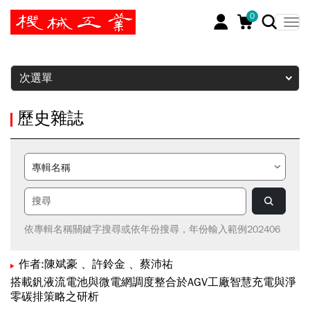
0
暫停
次選單
歷史雜誌
依專輯名稱關鍵字搜尋或依年份搜尋，年份輸入範例202406
作者:陳斌豪 、許鈴金 、蔡沛祐
搭載釩液流電池與微電網調度整合於AGV工廠智慧充電與淨
零碳排策略之研析