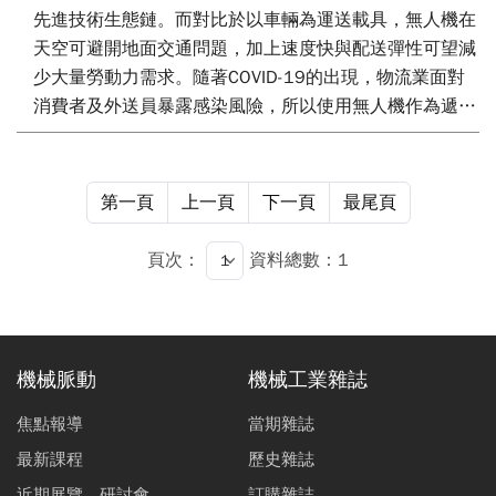
先進技術生態鏈。而對比於以車輛為運送載具，無人機在
天空可避開地面交通問題，加上速度快與配送彈性可望減
少大量勞動力需求。隨著COVID-19的出現，物流業面對
消費者及外送員暴露感染風險，所以使用無人機作為遞送
的服務研究已日趨重要，但無人機在取放貨物接觸時有較
高的風險。因此，非接觸式遞送亦是研究的重點課題。本
文將透過文獻整理，完成一非接觸運送模式特色配送模式
第一頁
上一頁
下一頁
最尾頁
的分析整理，同時以一實際應用案例說明無人機與起降落
平台的協作方式，探討三度空間物流基礎研究，逐步建構
頁次：
資料總數：1
空中廊道整合方案。
機械脈動
機械工業雜誌
焦點報導
當期雜誌
最新課程
歷史雜誌
近期展覽、研討會
訂購雜誌