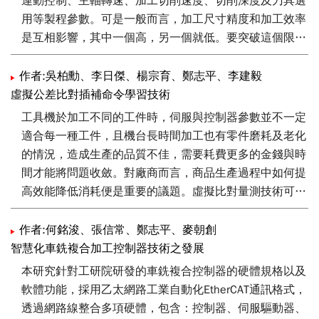
運動控制、主軸轉速、加工切削速度、切削深度及刀具選
用等製程參數。可是一般而言，加工尺寸精度和加工效率
是互相影響，其中一個高，另一個就低。要突破這個限
制，必須在控制方法與加工方法有所改變。本文提出開發
程式輔助碼智能重疊控制和雙主軸同期學習控制技術等控
作者:吳柏勳、李日傑、楊宗育、鄭志平、李建毅
制器智能化功能，可以在不影響加工精度情況下，提高加
虛擬公差比對插補命令學習技術
工速度，以及透過學習控制的方式，提高雙主軸同期控制
工具機於加工不同的工件時，伺服與控制器參數並不一定
的精度。
適合每一種工件，且機台長時間加工也有零件磨耗及老化
的情況，造成生產的品質不佳，需要耗費更多的金錢與時
間才能將問題收斂。對廠商而言，商品生產過程中如何提
高效能降低消耗便是重要的議題。虛擬比對量測技術可應
用於工具機加工控制品質與整機壽命維護，透過實體機台
與虛擬模型之動態行為精準映射對應，輔助使用者即時修
作者:何銘浚、張信常、鄭志平、麥朝創
正切削命令與同步修正預測保養模型。本文將針對可改善
智慧化車銑複合加工控制器技術之發展
機台生產品質之虛擬公差比對插補命令學習技術進行介
本研究針對工研院研發的車銑複合控制器的硬體規格以及
紹。
軟體功能，採用乙太網路工業自動化EtherCAT通訊格式，
透過網路線整合多項硬體，包含：控制器、伺服驅動器、