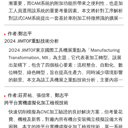
漸重要，而CAM系統的附加功能所帶來之便利性，也是加
工人員選用該系統的重要考量因素。本文將針對工序解析
對話式CAM系統提出一套基於車削加工特徵辨識的擴展功
能，在取得車削工件的圖檔後，解析其輪廓特徵並轉換成
符合車削加工邏輯的工序規劃，最後匯入CAM系統中進行
作者:鄭志平
切削模擬與生成加工NC碼。透過本擴展功能得以大幅減
2024 JIMTOF重點技術分析
少NC碼建置的時間、降低操作人員的專業背景門檻，顯
2024 JIMTOF東京國際工具機展重點為「Manufacturing
著提升整體車削加工之產業效能。
Transformation, MX」為主題，它代表著加工轉型。該展
出架構下，包含了四個核心要素：流程整合、自動化、數
位轉型、綠色轉型，旨在提高生產力、同時減少環境影響
的願景。本文為該工具機展之重點技術分析，主要內容包
含有自動化輔助提昇、高效加工性能、節能應用配套及數
位雙生與人工智能配套等相關國際前瞻資訊，相關資訊能
作者:莊昇祐、張信常、鄭志平
提供工具機相關業者發展方向參考。
跨平台實機虛擬化加工檢視技術
快速切削模擬為CNC加工驗證的良好解決方案，但考量花
費、機種及新舊，對廠內所有機台安裝獨立模擬設備大有
困難。本文的跨平台實機虛擬化加工檢視技術，單一系統