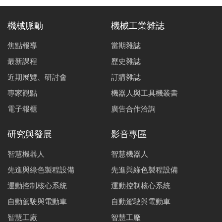
A-axis）。結果顯示，本系統能有效預測與補償空間誤
差，縮短調機時間，實現精度調校標準化與數據化，助國
機械脈動
機械工業雜誌
內工具機產業晉升A+ 級精度品級。
焦點報導
當期雜誌
最新課程
歷史雜誌
近期展覽、研討會
訂購雜誌
專家觀點
機器人與工具機叢書
電子報櫃
廣告合作洽詢
研究與發展
影音專區
智慧機器人
智慧機器人
先進與綠色製程設備
先進與綠色製程設備
運動控制核心系統
運動控制核心系統
自動駕駛與電動車
自動駕駛與電動車
智慧工廠
智慧工廠