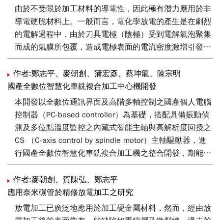
由於不受限於加工材料的導電性，因此極有潛力應用於非
導電硬脆材料上。一般而言，電化學放電的產生是在劇烈
的電解過程中，由於刀具電極（陰極）受到電解氣泡聚集
而成的氣膜所包覆，造成電極表面的電流密度激增引發放
電火花。放電能量與產生頻率將直接取決於氣膜的結構特
徵與包覆穩定性，同時也被視為影響製程精度、表面品質
作者:鄭志平、麥朝創、蒲宏彥、蔡坤龍、陳宗明
與材料移除率的主要關鍵因子。然而在實際加工系統內，
國產全數位智慧化車銑複合加工中心機開發
刀具電極所處之環境界面更為複雜，導致氣膜結構控制不
本開發以全數位通訊界面及高階多軸控制之國產個人電腦
易及加工區內電解液循環困難。故對於的應用上，實為一
控制器（PC-based controller）為基礎，搭配具備振動偵
必需審慎正視及克服的研究課題。本研究中擬導入磁流體
測及多位點溫度監控之內藏式智能主軸與高解析度回授之
對流技術，藉以維持整體電極表面上氣膜結構之穩定性與
CS （C-axis control by spindle motor）主軸驅動器，進
增進電解液在加工區之循環效能，使放電能量釋放均一與
行國產全數位智慧化車銑複合加工機之整合開發，期能符
加工效率提昇。
合工業4.0 整合式系統架構，以因應國內工具機高速性能
及多樣性之需求。同時亦利用個人電腦控制器開放式平台
作者:麥朝創、賀陳弘、鄭志平
之特性，整合其他加值智能模組，將對話式加工程式編
應用奈米碳管於精修放電加工之研究
輯、遠端監控、加工時間預估及快速加工擬等加值智能模
放電加工已廣泛地應用於加工硬金屬材料，然而，經由放
組，補足高階車銑複合加工機智能化輔助功能之缺口。透