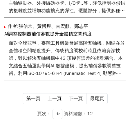
主軸驅動器、外接編碼器卡、I/O卡..等，降低控制器偵錯
的複雜度並增加功能擴充的彈性。硬體部分，提供多種通
訊卡使用並支援多家驅動器，讓使用者有更多的選擇；軟
體方面，提供友善的操作介面並建立靈活的客製化軟體、
作者:張信常、黃博煜、古宏麒、鄭志平
運動控制機能、調機輔助機能與其他附加機能，經由參數
AI調整控制器補償參數提升全體積空間精度
設定，即可搭配不同機型使用。
面對全球競爭，臺灣工具機業發展高階五軸機，關鍵在於
全體積空間精度提升。傳統精度調校耗時且依賴資深技
師，難以解決五軸機構中43 項幾何誤差的複雜耦合。本
文結合五軸運動學與AI 數據建模，提出補償參數調整技
術。利用ISO-10791-6 K4 (Kinematic Test 4) 動態路徑
測試和雷射量測儀，採集刀具中心點動態誤差數據與控制
器機械座標。建立物理導引AI 模型，聚焦優化四項旋轉軸
機構鏈誤差參數，包含XOC（X 軸對C 軸的偏心誤差，X-
第一頁
上一頁
下一頁
最尾頁
coordinate of Origin of C-axis）、YOC（Y 軸對C 軸的偏
心誤差，Y-coordinate of Origin of C-axis）、YOA（Y軸
頁次：
資料總數：12
對A軸的偏心誤差，Y-coordinate of Origin of A-axis）、
ZOA（Z軸對A 軸的偏心誤差，Z-coordinate of Origin of