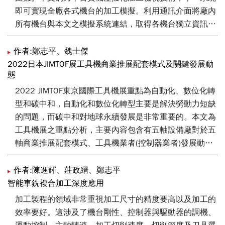
即可實現全廠各式機台的加工模擬。利用通訊介面將廠內
所有機台與本文之模擬系統連結，取得各機台獨立資訊，
配合以對應機台構型建置的運動鏈，模擬出在加工區內與
實機高一致性的虛擬加工環境。執行NC(Numerical
作者:鄭志平、魏士傑
Control)碼即可快速檢視正確性與預估工時，並於3D畫面
2022日本JIMTOF展工具機商業推展配套模式及關鍵發展動
態
瀏覽加工結果、有無干涉或碰撞。接著利用M碼G碼轉換
機能，轉檔為目標廠牌控制器的NC碼，將其發配至對應
2022 JIMTOF東京國際工具機展重點為自動化、數位化轉
機型，並開始加工程序。本文技術有效消弭異個控制器品
型和碳中和，自動化和數位化轉型主要是解決勞動力短缺
牌間的差異、降低機台硬體需求，提升總體效率並減少人
的問題，而碳中和對地球永續發展是非常重要的。本文為
力與材料耗損。
工具機展之重點分析，主要內容包含有五軸設備廠對於五
軸商業推展配套模式、工具機業者(控制器業者)發展動
態、工具機節能發展動態等相關國際前瞻資訊，相關資訊
能提供工具機相關業者發展方向參考。
作者:陳進輝、莊政縉、鄭志平
智能車銑複合加工深度應用
加工製程的領域非常重視加工尺寸的精度要高以及加工的
效率要好。這涉及了機台剛性、控制器與驅動器的調機、