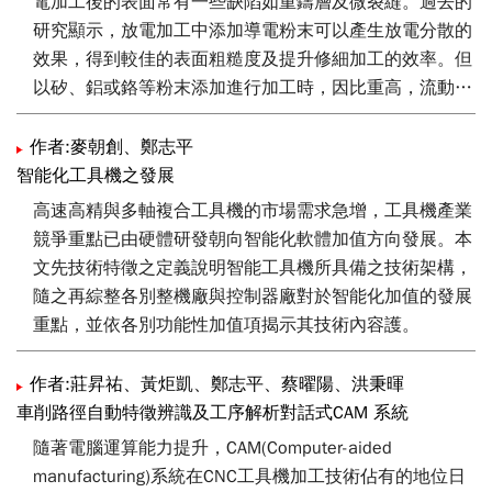
電加工後的表面常有一些缺陷如重鑄層及微裂縫。過去的
過本開發之成功案例建構國內同業於全數位系統應用信
研究顯示，放電加工中添加導電粉末可以產生放電分散的
心。進一步可協助扎根中高等級工具機之全國產化之供應
效果，得到較佳的表面粗糙度及提升修細加工的效率。但
鏈與國際產業技術水準銜接。
以矽、鋁或鉻等粉末添加進行加工時，因比重高，流動性
差易沉澱，不易均勻分散至加工液中，造成加工效果有時
不如預期。奈米碳管具備比重輕、圓柱狀及奈米尺寸等性
作者:麥朝創、鄭志平
質，流動性佳，容易漂浮於加工液中。
智能化工具機之發展
高速高精與多軸複合工具機的市場需求急增，工具機產業
本文於混合的介電液中添加界面活性劑，以進一步提升奈
競爭重點已由硬體研發朝向智能化軟體加值方向發展。本
米碳管在加工液中分散性。當放電加工液中添加奈米碳管
文先技術特徵之定義說明智能工具機所具備之技術架構，
重量濃度為0.4 g/l時，精加工後表面粗度可以達到Ra
隨之再綜整各別整機廠與控制器廠對於智能化加值的發展
0.09 μm，而加工時間僅需1.2小時，同時加工表面的微
重點，並依各別功能性加值項揭示其技術內容護。
裂縫及缺陷也大幅減少。採用的修細放電參數為電極接負
極性、電流1 A、脈衝時間2 μs、開路電壓280 V、極間
作者:莊昇祐、黃炬凱、鄭志平、蔡曜陽、洪秉暉
電壓70 V。相較於傳統放電加工，本技術在加工表面粗度
車削路徑自動特徵辨識及工序解析對話式CAM 系統
上改善了70 %，而在加工時間上也縮短了66 %。未來，
隨著電腦運算能力提升，CAM(Computer-aided
可以期待奈米碳管將應用於在許多放電加工製程上。
manufacturing)系統在CNC工具機加工技術佔有的地位日