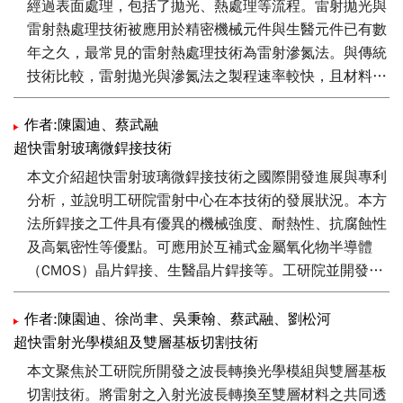
經過表面處理，包括了拋光、熱處理等流程。雷射拋光與
雷射熱處理技術被應用於精密機械元件與生醫元件已有數
年之久，最常見的雷射熱處理技術為雷射滲氮法。與傳統
技術比較，雷射拋光與滲氮法之製程速率較快，且材料的
加工成本可顯著降低。雷射拋光與滲氮法可用於加工產品
的任意區域，並且可導入自動化生產線，因此可控制加工
作者:陳園迪、蔡武融
品質的穩定性。這兩種雷射製程主要可應用於精密機械與
超快雷射玻璃微銲接技術
生醫產業。本文說明雷射拋光與滲氮技術的作用機制及其
本文介紹超快雷射玻璃微銲接技術之國際開發進展與專利
應用，以及國際研發團隊與產業界針對雷射拋光與滲氮技
分析，並說明工研院雷射中心在本技術的發展狀況。本方
術的發展。最後，並介紹工研院投入雷射拋光與熱處理技
法所銲接之工件具有優異的機械強度、耐熱性、抗腐蝕性
術之成果。
及高氣密性等優點。可應用於互補式金屬氧化物半導體
（CMOS）晶片銲接、生醫晶片銲接等。工研院並開發可
變長度微光柱模組，將焦點整形為均勻的微光圓柱狀，且
光柱長度可變，用以提升各類銲接件之銲點均勻度與強
作者:陳園迪、徐尚聿、吳秉翰、蔡武融、劉松河
度。
超快雷射光學模組及雙層基板切割技術
本文聚焦於工研院所開發之波長轉換光學模組與雙層基板
切割技術。將雷射之入射光波長轉換至雙層材料之共同透