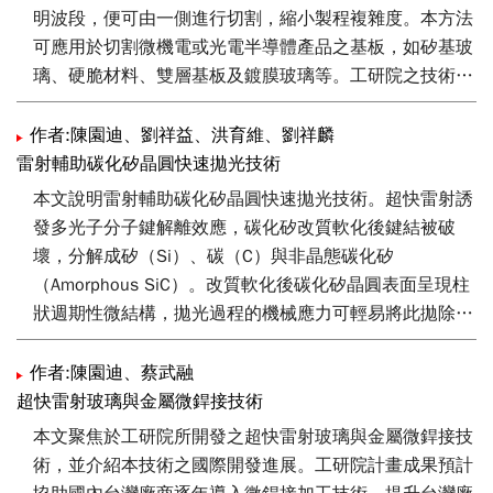
明波段，便可由一側進行切割，縮小製程複雜度。本方法
可應用於切割微機電或光電半導體產品之基板，如矽基玻
璃、硬脆材料、雙層基板及鍍膜玻璃等。工研院之技術與
傳統輪刀技術相比，具備切割道邊緣崩角小，且無輪刀之
磨耗問題。由於切割道寬度很小，因此單片晶圓可切割出
作者:陳園迪、劉祥益、洪育維、劉祥麟
更多顆晶粒，因此提高生產效率。
雷射輔助碳化矽晶圓快速拋光技術
本文說明雷射輔助碳化矽晶圓快速拋光技術。超快雷射誘
發多光子分子鍵解離效應，碳化矽改質軟化後鍵結被破
壞，分解成矽（Si）、碳（C）與非晶態碳化矽
（Amorphous SiC）。改質軟化後碳化矽晶圓表面呈現柱
狀週期性微結構，拋光過程的機械應力可輕易將此拋除。
此法大幅降低碳化矽硬度90%以上，並可加速碳化矽晶圓
之製程速率約30%，並大幅降低拋光之耗材消耗。
作者:陳園迪、蔡武融
超快雷射玻璃與金屬微銲接技術
本文聚焦於工研院所開發之超快雷射玻璃與金屬微銲接技
術，並介紹本技術之國際開發進展。工研院計畫成果預計