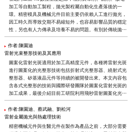
等模具鋼的超精密級之表面拋光，可應用於機械製造產業
加工等自動加工製程，拋光製程屬自動化生產落後的一
上的光學、IC封裝模具及精密薄殼…等。
環。精密模具及機械元件目前主要仍依賴人工進行拋光，
因工時久而導致交期不易縮短外，也容易影響品質的穩定
性，另也有人力傳承及培養不易的問題。有別於傳統拋光
製程利用摩擦顆粒移除工件表面突起，雷射拋光使用能量
光束熔融表面材料，使熱熔材料因表面張力流動，填補表
作者:陳園迪
面波谷而達到表面平整的作用，可提供精密元件的自動化
雷射光束整形技術及其應用
拋光解決方案。本文說明雷射拋光技術的作用機制、發展
圖案化雷射光斑適用於加工高精度元件，各種將雷射光斑
歷程及應用，另也介紹工研院投入雷射拋光領域的研發現
進行圖案化的光整形技術包括折射式光整形器、繞射式光
況，以及全球雷射拋光機台的發展現況。
整形器、矽基液晶元件等持續的被開發出來。本文內容包
含各式光整形的技術與國際研發團隊於圖案化雷射光斑的
加工成果，最後介紹目前工研院利用飛秒雷射圖案化光斑
加工的成果，運用矽基液晶便可在聚焦平面上構成各式圖
案化雷射光斑。此圖案化雷射光斑可廣泛運用於影像顯
作者:陳園迪、蔡武融、劉松河
示、鑽孔、表面處理領域加工上。
雷射金屬拋光與熱處理技術
精密機械元件與生醫元件在製作為產品之前，大部分需要