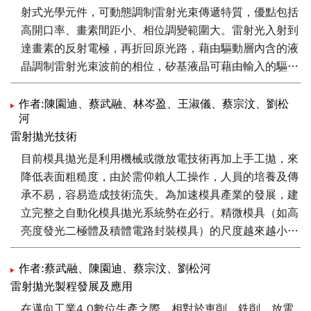
射式光學元件，可動態調制雷射光束傳遞特質，優點包括
高開口率、畫素間距小、相位調變範圍大。雷射光入射到
達畫素的反射電極，再折回原光路，藉由驅動層內含的液
晶調制雷射光束波前的相位，矽基液晶可藉由輸入的驅動
訊號產生任意的相位式繞射光學元件。此外，飛秒雷射
（Femtosecond laser）的脈衝寬度極短，可在金屬或其
作者:陳園迪、蔡武融、林岑盈、王淑儀、蔡宗汶、劉松
河
它材料上，實現低熱效應之微米或奈米尺度加工。將矽基
雷射拋光技術
液晶應用於飛秒雷射光束整形，使得飛秒雷射加工應用領
域更加擴大。加工應用時首重穩定性，文中針對飛秒雷射
目前模具拋光是利用機械或微放電技術再加上手工拋，來
照射反射式矽基液晶時能承受的閥值與穩定度做測試。
降低表面粗糙度，由於需仰賴人工操作，人員的培養及傳
承不易，容易造成技術流失。為加速模具產業的發展，建
立完整之自動化模具拋光系統勢在必行。精微模具（如高
亮度發光二極體及積體電路封裝模具）的尺度越來越小，
在細微區域的拋光需求下，雷射拋光技術因其具有可局部
控制的加工精度及高產出效能等技術特點，便成為模具拋
作者:蔡武融、陳園迪、蔡宗汶、劉松河
光技術的主流，同時也廣泛引起國際研究機構的注目。工
雷射拋光製程發展及應用
研院南分院亦針對雷射拋光技術進行研發，主要針對SKD
在邁向工業4.0數位生產之際，相對於車削、銑削、放電