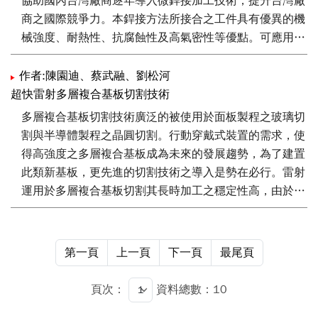
協助國內台灣廠商逐年導入微銲接加工技術，提升台灣廠
商之國際競爭力。本銲接方法所接合之工件具有優異的機
械強度、耐熱性、抗腐蝕性及高氣密性等優點。可應用於
銲接真空管頂蓋、CMOS感測器、衛星或望遠鏡中的
VCSEL、紅外微輻射熱計等。工研院開發之多峰值光束整
作者:陳園迪、蔡武融、劉松河
形模組，將高斯光束整形為四道子光束。子光束之角度與
超快雷射多層複合基板切割技術
間距可變，用以形成熔融嵌合結構，提升銲接結構強度。
多層複合基板切割技術廣泛的被使用於面板製程之玻璃切
割與半導體製程之晶圓切割。行動穿戴式裝置的需求，使
得高強度之多層複合基板成為未來的發展趨勢，為了建置
此類新基板，更先進的切割技術之導入是勢在必行。雷射
運用於多層複合基板切割其長時加工之穩定性高，由於切
割道寬度很小，因此單片晶圓可切割出更多顆晶粒，因此
提高生產效率。本文介紹雷射切割技術、雷射隱形切割技
術，內容包含硬脆材料與多層複合基板之加工成果。最
第一頁
上一頁
下一頁
最尾頁
後，並介紹工研院投入超快雷射多層複合基板切割技術之
開發成果。
頁次：
資料總數：10