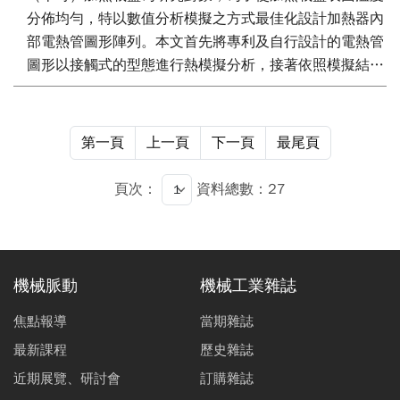
分佈均勻，特以數值分析模擬之方式最佳化設計加熱器內
部電熱管圖形陣列。本文首先將專利及自行設計的電熱管
圖形以接觸式的型態進行熱模擬分析，接著依照模擬結果
優化改良其電熱管形狀，而後將優化的電熱管再分別進行
接觸式和熱輻射式之熱分析，並進行此二型式的比較，實
驗中會探討加熱後載盤溫度分佈及升溫時間狀況，最後本
第一頁
上一頁
下一頁
最尾頁
文研究結果顯示MOCVD熱輻射式加熱器將比接觸式加熱
器要優良許多。
頁次：
資料總數：27
機械脈動
機械工業雜誌
焦點報導
當期雜誌
最新課程
歷史雜誌
近期展覽、研討會
訂購雜誌