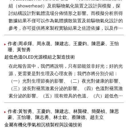
組（showerhead）及前驅物氣化裝置之設計與模擬，探
討結構設計對氣體流場分佈情形之影響。而模擬分析所得
數據結果不僅可以作為氣體擴散裝置及前驅物氣化設計的
參考，亦可提供將來製程實驗結果之佐證依據，以及作為
後續設備調整修正或改良的可行方向，以擴展氣體供應系
統的實用性及產品化後之商用價值。
作者:周卓煇、周永晟、陳建志、王慶鈞、陳思豪、王怡
珊、黃智勇
超低色溫OLED光源模組之製造技術
在此報告當中，我們將說明，只有節能並非好光；好的光
源，更需要是對生理及心理友善；我們亦將分別介紹：
（一）光對生理節奏的影響、（二）夜光對健康的影響、
（三）波長對褪黑激素分泌的影響、（四）色溫對褪黑激
素分泌的影響、（五）現有燈具的色溫、（六）超低色溫
OLED的製作、（七）超高演色性OLED的製作。
作者:黃智勇、王慶鈞、陳建志、林龔樑、簡榮楨、陳思
豪、王怡珊、陳志勇、林士欽、蔡陳德、趙主立
金屬有機化學氣相沉積製程與設備技術