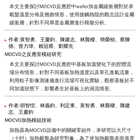
本文主要探討MOCVD反應腔中wafer加金屬緩衝層對於承
載盤溫度分佈及翹曲情形，使用接觸熱阻的觀念設計金屬
緩衝層，針對不同厚度金屬層進行模擬分析。
作者:黃智勇、王慶鈞、陳建志、林龔樑、簡榮楨、蔡陳
德、曾力瑋、賴冠甫、劉耀先
MOCVD之反應室模組研究
本文主要探討MOCVD反應腔中基板加溫變化下的腔體流
場分布情形，針對不同基板加熱溫度以及單孔進氣流量，
利用粒子影像測速儀進行流場可視化實驗，觀察基板於不
同加溫狀態下，影響產生於基板上的渦流情形。
作者:胡智愷、林義鈞、利定東、黃智勇、林龔樑、陳建
志、王慶鈞
MOCVD加熱模組技術
加熱器為MOCVD設備中的關鍵零組件，本研究以大尺寸
（十吋）加熱載盤為研究對象，為了使加熱載盤表面溫度