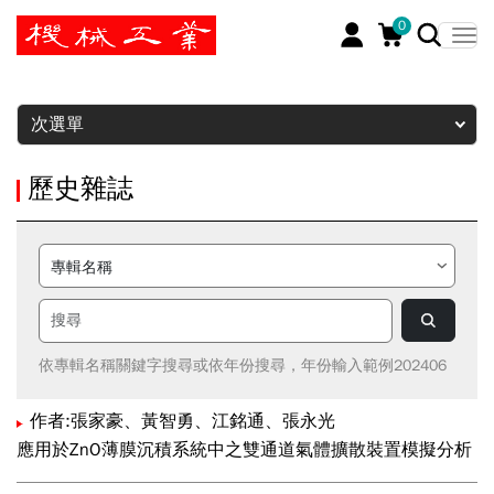
0
暫停
次選單
歷史雜誌
依專輯名稱關鍵字搜尋或依年份搜尋，年份輸入範例202406
作者:張家豪、黃智勇、江銘通、張永光
應用於ZnO薄膜沉積系統中之雙通道氣體擴散裝置模擬分析