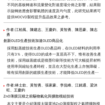
不同的基板轉速和流量變化對速度場分佈之影響，結果顯
示旋轉效應會影響氣體的速度及均勻度，此研究結果將可
提供MOCVD製程提升磊晶效果之參考。
作者:江柏風、陳建志、王慶鈞、黃智勇、陳思豪、陳志
勇
創新OLED生產技術加速OLED商品化
採用點蒸鍍技術生產OLED產品時，在OLED材料的利用率
只有3％，使得OLED的成本一直居高不下。惟有改善生產
技術，採用線蒸鍍或是噴墨印刷等技術方可大幅提昇材料
使用率與縮短生產時程，並且在大型化生產上亦無障礙，
唯有採用創新的鍍膜生產技術，才能降低OLED的生產成
本，使得OLED無論是應用在Display或Lighting上，可以與
現有之產品相互競爭，以儘早將OLED相關產品推進到商
作者:林士欽、黃智勇、張家豪、李侃峰、江銘通、梁沐
旺、王慶鈞
品化的階段。
ZnO薄膜沉積之前驅物氣化與擴散模組技術
本文主要是介紹薄膜太陽電池ZnO薄膜製程之氣體擴散模