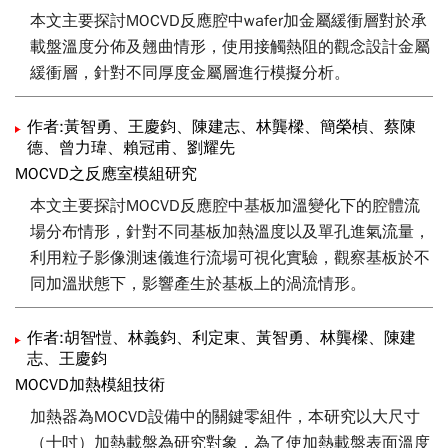
本文主要探討MOCVD反應腔中wafer加金屬緩衝層對於承
載盤溫度分佈及翹曲情形，使用接觸熱阻的觀念設計金屬
緩衝層，針對不同厚度金屬層進行模擬分析。
作者:黃智勇、王慶鈞、陳建志、林龔樑、簡榮楨、蔡陳
德、曾力瑋、賴冠甫、劉耀先
MOCVD之反應室模組研究
本文主要探討MOCVD反應腔中基板加溫變化下的腔體流
場分布情形，針對不同基板加熱溫度以及單孔進氣流量，
利用粒子影像測速儀進行流場可視化實驗，觀察基板於不
同加溫狀態下，影響產生於基板上的渦流情形。
作者:胡智愷、林義鈞、利定東、黃智勇、林龔樑、陳建
志、王慶鈞
MOCVD加熱模組技術
加熱器為MOCVD設備中的關鍵零組件，本研究以大尺寸
（十吋）加熱載盤為研究對象，為了使加熱載盤表面溫度