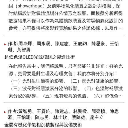
組（showerhead）及前驅物氣化裝置之設計與模擬，探
討結構設計對氣體流場分佈情形之影響。而模擬分析所得
數據結果不僅可以作為氣體擴散裝置及前驅物氣化設計的
參考，亦可提供將來製程實驗結果之佐證依據，以及作為
後續設備調整修正或改良的可行方向，以擴展氣體供應系
統的實用性及產品化後之商用價值。
作者:周卓煇、周永晟、陳建志、王慶鈞、陳思豪、王怡
珊、黃智勇
超低色溫OLED光源模組之製造技術
在此報告當中，我們將說明，只有節能並非好光；好的光
源，更需要是對生理及心理友善；我們亦將分別介紹：
（一）光對生理節奏的影響、（二）夜光對健康的影響、
（三）波長對褪黑激素分泌的影響、（四）色溫對褪黑激
素分泌的影響、（五）現有燈具的色溫、（六）超低色溫
OLED的製作、（七）超高演色性OLED的製作。
作者:黃智勇、王慶鈞、陳建志、林龔樑、簡榮楨、陳思
豪、王怡珊、陳志勇、林士欽、蔡陳德、趙主立
金屬有機化學氣相沉積製程與設備技術