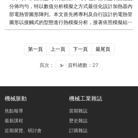
分佈均勻，特以數值分析模擬之方式最佳化設計加熱器內
部電熱管圖形陣列。本文首先將專利及自行設計的電熱管
圖形以接觸式的型態進行熱模擬分析，接著依照模擬結果
優化改良其電熱管形狀，而後將優化的電熱管再分別進行
接觸式和熱輻射式之熱分析，並進行此二型式的比較，實
驗中會探討加熱後載盤溫度分佈及升溫時間狀況，最後本
第一頁
上一頁
下一頁
最尾頁
文研究結果顯示MOCVD熱輻射式加熱器將比接觸式加熱
器要優良許多。
頁次：
資料總數：27
機械脈動
機械工業雜誌
焦點報導
當期雜誌
最新課程
歷史雜誌
近期展覽、研討會
訂購雜誌