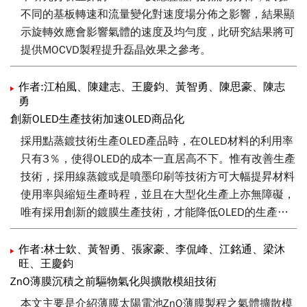
不同的基板轉速和流量變化對速度場分佈之影響，結果顯
示旋轉效應會影響氣體的速度及均勻度，此研究結果將可
提供MOCVD製程提升磊晶效果之參考。
作者:江柏風、陳建志、王慶鈞、黃智勇、陳思豪、陳志
勇
創新OLED生產技術加速OLED商品化
採用點蒸鍍技術生產OLED產品時，在OLED材料的利用率
只有3％，使得OLED的成本一直居高不下。惟有改善生產
技術，採用線蒸鍍或是噴墨印刷等技術方可大幅提昇材料
使用率與縮短生產時程，並且在大型化生產上亦無障礙，
唯有採用創新的鍍膜生產技術，才能降低OLED的生產成
本，使得OLED無論是應用在Display或Lighting上，可以與
現有之產品相互競爭，以儘早將OLED相關產品推進到商
作者:林士欽、黃智勇、張家豪、李侃峰、江銘通、梁沐
旺、王慶鈞
品化的階段。
ZnO薄膜沉積之前驅物氣化與擴散模組技術
本文主要是介紹薄膜太陽電池ZnO薄膜製程之氣體擴散模