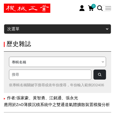
0
暫停
次選單
歷史雜誌
依專輯名稱關鍵字搜尋或依年份搜尋，年份輸入範例202406
作者:張家豪、黃智勇、江銘通、張永光
應用於ZnO薄膜沉積系統中之雙通道氣體擴散裝置模擬分析