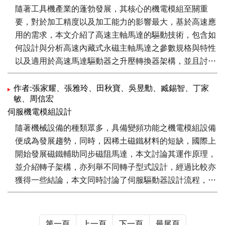
功能模擬測試，降低開發風險與成本。透過馬達數位設計
隨著工具機產業的蓬勃發展，其核心的機電模組至關重
軟體與馬達硬體模擬模組的整合，協助伺服機電設計，達
要，對於加工精度以及加工能力的影響最大，基於高速應
到虛實整合之目標，提升國產伺服機電模組之競爭力。
用的需求，本文介紹了高速主軸馬達的驅動技術，包含如
何設計與分析高速內藏式永磁主軸馬達之參數規格與特性
以及適用於高速馬達驅動器之升壓轉換器架構，並且討論
用於高速驅動之弱磁控制策略以及功率開關調變方式。
作者:張家耀、張雅玲、田秋寶、吳昱勳、臧錫智、丁家
敏、周信宏
伺服機電模組設計
隨著機械設備的種類眾多，具備變頻功能之機電模組設備
便成為發展趨勢，同時，因稀土磁鐵材料的短缺，國際上
開始發展磁鐵輔助同步磁阻馬達，本文討論其運作原理，
並介紹轉子架構，亦列舉不同轉子型式設計，經過比較亦
獲得一些結論，本文同時討論了伺服驅動器設計流程，分
別論述了功率級設計需注意相關項目，從功率開關元件之
挑選與反馳式轉換器磁性元件設計方法與流程，也說明馬
達控制迴路相關重點，能夠提供業者未來開發相關伺服機
第一頁
上一頁
下一頁
最尾頁