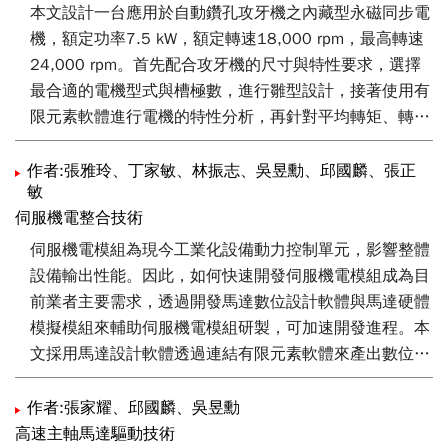
本文設計一台應用於自動鑽孔攻牙機之內藏型永磁同步電
機，額定功率7.5 kW，額定轉速18,000 rpm，最高轉速
24,000 rpm。首先配合攻牙機的尺寸與特性要求，選擇
最合適的電機型式與槽極數，進行雛型設計，接著使用有
限元素軟體進行電機的特性分析，再針對平均轉矩、轉矩
漣波、與效率等三項使用模糊田口法結合有限元素分析作
優化，最後完成組裝與測試。
作者:張雅玲、丁家敏、林振志、吳昱勳、邱國麟、張正
敏
伺服機電整合技術
伺服機電模組為現今工業化設備動力控制單元，影響整體
設備輸出性能。因此，如何快速開發伺服機電模組成為目
前業者主要需求，透過開發馬達數位設計軟體與馬達硬體
模擬模組來輔助伺服機電模組研製，可加速開發進程。本
文採用馬達設計軟體透過連結有限元素軟體來產出數位雙
生模型，以協助馬達設計開發；馬達硬體模擬模組用來輔
助馬達驅動器開發，將馬達硬體模擬模組與馬達驅動器以
作者:張家耀、邱國麟、吳昱勳
實際硬體方式連接，透過硬體在環概念，實現馬達驅動器
高速主軸馬達驅動技術