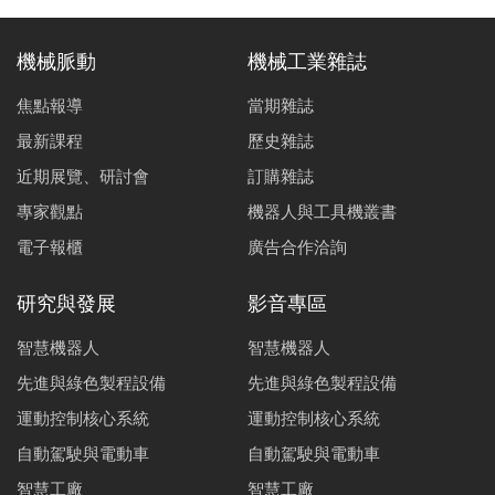
機械脈動
機械工業雜誌
焦點報導
當期雜誌
最新課程
歷史雜誌
近期展覽、研討會
訂購雜誌
專家觀點
機器人與工具機叢書
電子報櫃
廣告合作洽詢
研究與發展
影音專區
智慧機器人
智慧機器人
先進與綠色製程設備
先進與綠色製程設備
運動控制核心系統
運動控制核心系統
自動駕駛與電動車
自動駕駛與電動車
智慧工廠
智慧工廠