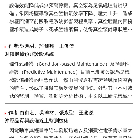
設備效能降低或無預警停機。真空泵為尾氣處理關鍵設
備，常因粉塵導致真空腔抽氣效率下降、壓力上升，造成
粉塵回灌至前段製程系統影響製程良率，真空腔體內因粉
塵堆積造成轉子卡死或腔體磨損，使得真空泵健康狀態監
測日趨重要。本文目標為建立真空泵健康狀態指標，進行
真空泵剩餘壽命預估，提供直觀且簡單的指標，無需透過
作者:吳鴻材、許銘翔、王俊傑
專業人員進行解讀即可判斷真空泵目前狀態以及剩餘可運
迴轉機械預兆診斷系統
轉時數，藉此降低真空泵提早下機以及無預警跳機所衍生
條件式維護（Condition-based Maintenance）及預測性
的維運及生產成本。
維護（Predictive Maintenance）目前已漸被公認為是機
械設備維護的理想作法，然而開發過程需跨領域技術整合
的特性，形成了阻礙其廣泛發展的門檻。針對其中不可或
缺的監測、預警、診斷等分析技術，本文以工研院機械所
團隊所開發的迴轉機械預兆診斷系統為例，進行技術原
理、特色、應用案例等內容的說明，期能引導讀者初步瞭
作者:白御宏、吳鴻材、張永聖、王俊傑
解相關技術及探討如何進行研發，以期可進一步應用於促
沖壓品質與設備線上監測技術
進設備資產的狀態管理與維護效率、趨近零停機生產。
因電動車與輕量車近年發展迅速以及消費性電子需求量大