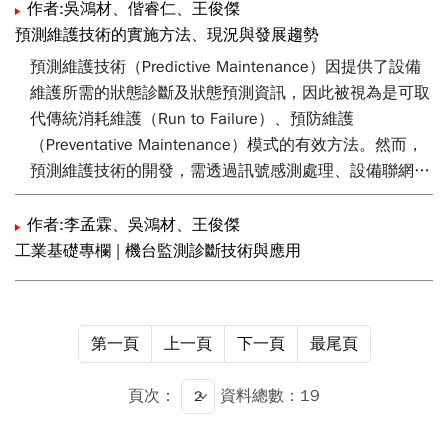
作者:吳鴻材、偕睿仁、王俊傑
預測維護技術的實施方法、現況與發展趨勢
預測維護技術（Predictive Maintenance）因提供了設備
維護所需的狀態診斷及狀態預測資訊，因此被視為是可取
代傳統消耗維護（Run to Failure）、預防維護
（Preventative Maintenance）模式的有效方法。然而，
預測維護技術的開發，需透過訊號感測處理、設備聯網、
設備健康狀態監測及預測、機器學習（Machine
Learning）演算法、機械故障鑑別等跨領域技術的整合，
作者:李孟霖、吳鴻材、王俊傑
因此大幅提高了業界瞭解技術、掌握技術、導入技術的困
工業基礎專欄 | 機台監測診斷技術與應用
難度。有鑑於此，本文將從預測維護技術的實施方法出
發，為讀者簡介整體技術的流程。而後將以工研院機械所
所開發之預兆診斷系統（Prognosis Monitoring System,
第一頁
上一頁
下一頁
最尾頁
PMS）為例來說明技術現況，並針對其系統功能及相關技
術做介紹。最後，則將盤點目前技術缺口及未來發展走
頁次：
資料總數：19
向，期使讀者對預測維護技術能有基本的瞭解。