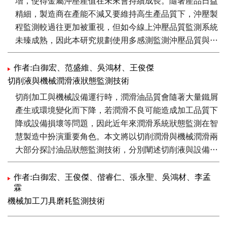
增，使得金屬沖壓產值在未來會持續成長。隨著產品日益
精細，製造商在產能不減又要維持高生產品質下，沖壓製
程監測較過往更加被重視，但如今線上沖壓品質監測系統
未臻成熟，因此本研究規劃使用多感測監測沖壓品質與潤
滑系統，確保成品維持在一定良率且機台維持良好健康狀
態，比起過往更節省人力且品質智慧化控管，能以數位平
作者:白御宏、范盛維、吳鴻材、王俊傑
台監測整個生產系統，因應未來更加蓬勃的沖壓製造產
切削液與機械潤滑液狀態監測技術
線。
切削加工與機械設備運行時，潤滑油品質會隨著大量鐵屑
產生或環境變化而下降，若潤滑不良可能造成加工品質下
降或設備損壞等問題，因此近年來潤滑系統狀態監測在智
慧製造中扮演重要角色。本文將以切削潤滑與機械潤滑兩
大部分探討油品狀態監測技術，分別闡述切削液與設備潤
滑液物理性質與品質之關係以及各感測器選擇原由。最後
感測器資料皆由線上監測平台顯示，使用者能自定義警戒
作者:白御宏、王俊傑、偕睿仁、張永聖、吳鴻材、李孟
霖
閾值，長期觀察各物理指標與油品品質之關係，建立補油
機械加工刀具磨耗監測技術
或換油警告基準。