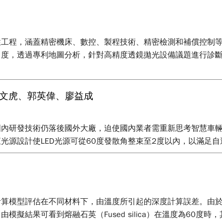
性工程，涵蓋精密機床、數控、製程技術、精密檢測和補償控制
角度，透過專利地圖分析，針對高精度透鏡拋光設備議題進行診
王文虎、郭英偉、廖益成
國內研發技術仍落後國外大廠，迫使國內業者需重新思考智慧車
光源設計使LED光源可從60度發散角整束至2度以內，以滿足
計算模型評估在不同材料下，由溫度所引起的深度計算誤差。由
結果可看到熔融石英（Fused silica）在溫度為60度時，