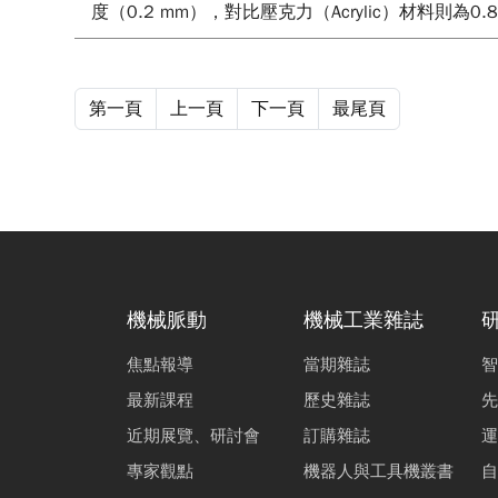
度（0.2 mm），對比壓克力（Acrylic）材料
第一頁
上一頁
下一頁
最尾頁
機械脈動
機械工業雜誌
焦點報導
當期雜誌
智
最新課程
歷史雜誌
先
近期展覽、研討會
訂購雜誌
運
專家觀點
機器人與工具機叢書
自