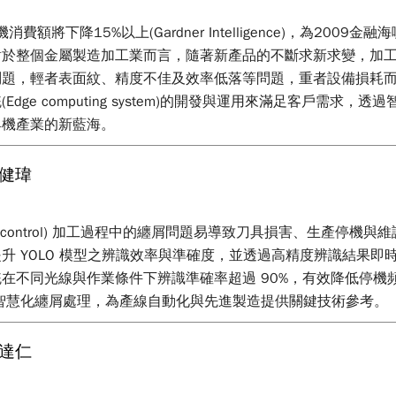
將下降15%以上(Gardner Intelligence)，為20
對於整個金屬製造加工業而言，隨著新產品的不斷求新求變，加
問題，輕者表面紋、精度不佳及效率低落等問題，重者設備損耗
ge computing system)的開發與運用來滿足客戶需
具機產業的新藍海。
健瑋
rical control) 加工過程中的纏屑問題易導致刀具損害、生產停
學習提升 YOLO 模型之辨識效率與準確度，並透過高精度辨識結
在不同光線與作業條件下辨識準確率超過 90%，有效降低停機
功實現智慧化纏屑處理，為產線自動化與先進製造提供關鍵技術參考。
達仁