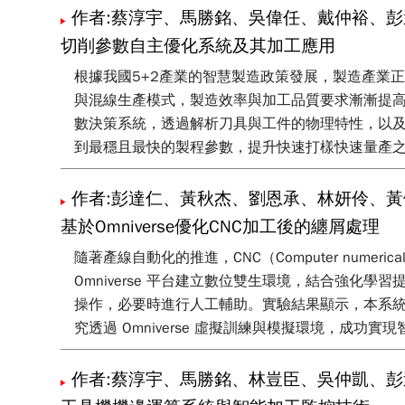
作者:蔡淳宇、馬勝銘、吳偉任、戴仲裕、彭
切削參數自主優化系統及其加工應用
根據我國5+2產業的智慧製造政策發展，製造產業
與混線生產模式，製造效率與加工品質要求漸漸提
數決策系統，透過解析刀具與工件的物理特性，以
到最穩且最快的製程參數，提升快速打樣快速量產
作者:彭達仁、黃秋杰、劉恩承、林妍伶、黃
基於Omniverse優化CNC加工後的纏屑處理
隨著產線自動化的推進，CNC（Computer nume
Omniverse 平台建立數位雙生環境，結合強化
操作，必要時進行人工輔助。實驗結果顯示，本系統
究透過 Omniverse 虛擬訓練與模擬環境，成
作者:蔡淳宇、馬勝銘、林豈臣、吳仲凱、彭