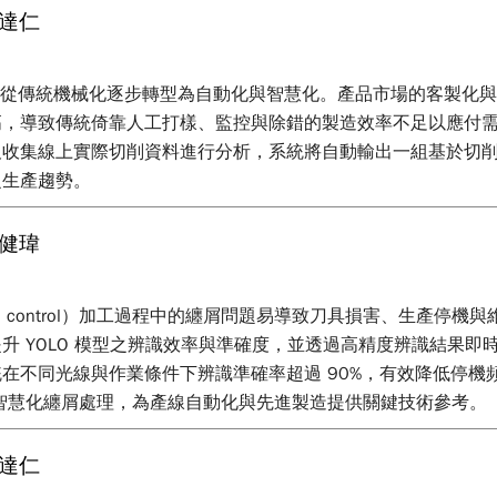
達仁
正從傳統機械化逐步轉型為自動化與智慧化。產品市場的客製化
高，導致傳統倚靠人工打樣、監控與除錯的製造效率不足以應付
及收集線上實際切削資料進行分析，系統將自動輸出一組基於切
之生產趨勢。
健瑋
rical control）加工過程中的纏屑問題易導致刀具損害、生產停
學習提升 YOLO 模型之辨識效率與準確度，並透過高精度辨識結
在不同光線與作業條件下辨識準確率超過 90%，有效降低停機
功實現智慧化纏屑處理，為產線自動化與先進製造提供關鍵技術參考。
達仁