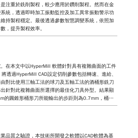
多是注重於銑削製程，較少應用於鑽削製程。然而在金
變系統，透過即時加工振動監控及加工異常振動警示功
，維持製程穩定。最後透過參數智慧調變系統，依照加
參數，提升製程效率。
文中以HyperMill 軟體針對具有複雜曲面的工件
HyperMill CAD設定切削參數包括轉速、進給、
藉由對比使用三軸工法的球刀及五軸工法的酒桶形銑刀
得出針對此複雜曲面所選擇的最佳化刀具外型。結果顯
mm的圓錐形桶形刀所能輸出的步距則為0.7mm，桶形
150mm的圓錐形桶形刀的加工時間則為1分40秒，加
業品質之驗證，本技術所開發之軟體以CAD軟體為基