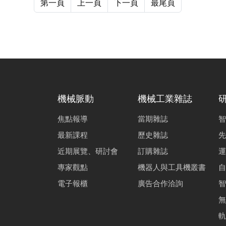
第一頁
上一頁
下一頁
最尾頁
機械脈動
機械工業雜誌
焦點報導
當期雜誌
智
最新課程
歷史雜誌
先
近期展覽、研討會
訂購雜誌
運
專家觀點
機器人與工具機叢書
自
電子報櫃
廣告合作洽詢
智
無
軌