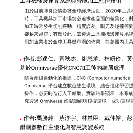
工具機機邊運算系統與智能加工監控技術
由於目前肺炎疫情影響全球經濟活動，2020年工具機消費額
時，工具機與加工市場勢必追求產品面的差異化，
加工時常發生切削振動、精度誤差、斷刀及碰撞等
卻越來越短，有鑑於此，需透過工具機機邊運算系統(Ed
用加速業者於全球工具機市場的佈局，共創國內工
作者:彭達仁、黃秋杰、劉恩承、林妍伶、黃
基於Omniverse優化CNC加工後的纏屑處理
隨著產線自動化的推進，CNC (Computer nume
Omniverse 平台建立數位雙生環境，結合強化
操作，必要時進行人工輔助。實驗結果顯示，本系統
究透過 Omniverse 虛擬訓練與模擬環境，成
作者:馬勝銘、蔡淳宇、林豈臣、戴仲裕、彭
鑽削參數自主優化與智慧調變系統