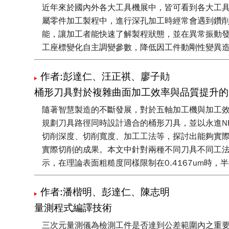
近年來於國內外各大工具機展中，皆可看到各大工
屬零件加工製程中，進行深孔加工時經常會遇到鑽
能，讓加工者能快速了解製程狀態，並在異常振動
工座標變化自主調變參數，降低因工件動剛性變異
作者:彭達仁、汪正祺、廖子勛
桶形刀具對於複雜曲面加工效率與品質提升的
隨著智慧製造的不斷發展，對於五軸加工機與加工效率
規劃刀具路徑同時設計適合的桶形刀具，並以永進NFP
切削深度、切削寬度、加工工法等，探討出能夠實
實際切削的成果。本文中針對兩種不同刀具不同工
示，在理論表面粗糙度同樣限制在0.4167um時，
刀的可執行步距為球刀的七倍，且半徑為3mm的球刀
工效率提升了261%。
作者:潘楷明、彭達仁、陳志明
量測程式編譯技術
三次元量測儀為檢測工件是否達到公差範圍內之重要